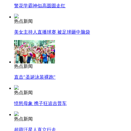
警花学霸神似高圆圆走红
热点新闻
美女主持人直播球赛 被足球砸中脑袋
热点新闻
直击"圣诞泳装裸跑"
热点新闻
愤怒母象 携子狂追吉普车
热点新闻
超萌汪星人直立行走