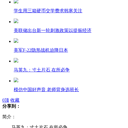
学生用三箱硬币交学费求韩寒关注
美联储出台新一轮刺激政策以提振经济
美军F-22隐形战机迫降日本
马英九：寸土片石 在所必争
模仿中国好声音 老师背身选班长
0
顶
收藏
分享到：
美国航天局观测发现火星冬季会下雪
简介：
马英九：寸土片石 在所必争