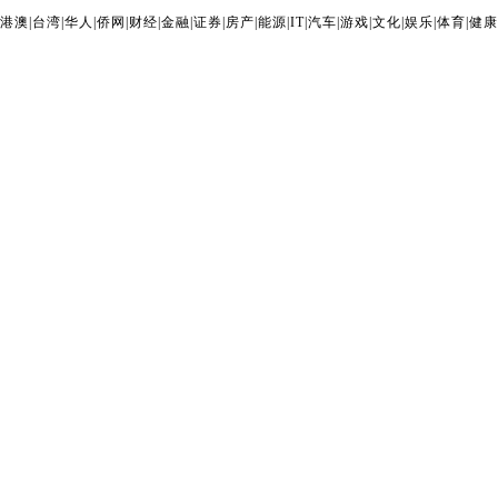
港澳
|
台湾
|
华人
|
侨网
|
财经
|
金融
|
证券
|
房产
|
能源
|
IT
|
汽车
|
游戏
|
文化
|
娱乐
|
体育
|
健康