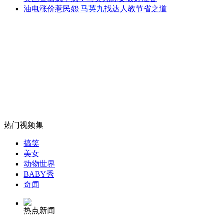
外交部：反对强权政治霸凌主义
油电涨价惹民怨
马英九
找达人教节省之道
外交部：有关国家言论片面不公正
安徽一实载49人客车翻车
热门视频集
走！跟着总书记去植树
搞笑
美女
动物世界
BABY秀
消防员救轻生者
花炮节热闹非凡
减压"枕头大战"
奇闻
热点新闻