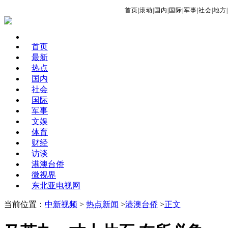
首页
|
滚动
|
国内
|
国际
|
军事
|
社会
|
地方
|
首页
最新
热点
国内
社会
国际
军事
文娱
体育
财经
访谈
港澳台侨
微视界
东北亚电视网
当前位置：
中新视频
>
热点新闻
>
港澳台侨
>
正文