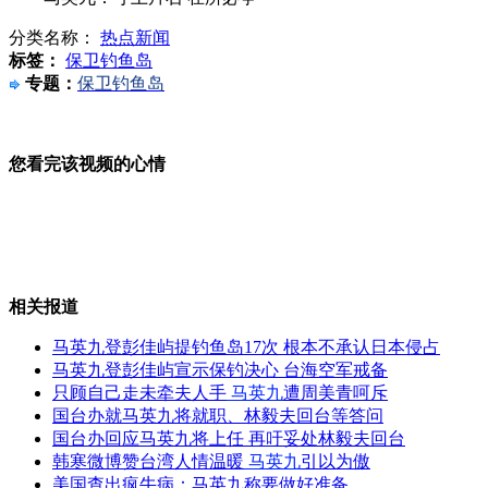
陈光标开卖新鲜空气啦！
分类名称：
热点新闻
标签：
保卫钓鱼岛
85后城管队员出书 要改变公众误解
专题：
保卫钓鱼岛
小区业主起冲突 引来上百防暴警
您看完该视频的心情
山西运城恶犬咬伤多人 警民合力深夜将其击毙
相关报道
女孩北京地铁殴打老人 痛下狠手拳打脚踢
马英九登彭佳屿提钓鱼岛17次 根本不承认日本侵占
马英九登彭佳屿宣示保钓决心 台海空军戒备
只顾自己走未牵夫人手
马英九
遭周美青呵斥
国台办就马英九将就职、林毅夫回台等答问
无痛分娩是否安全 医生回应
国台办回应马英九将上任 再吁妥处林毅夫回台
韩寒微博赞台湾人情温暖
马英九
引以为傲
美国查出疯牛病：马英九称要做好准备