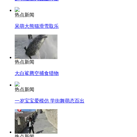
热点新闻
呆萌大熊猫滑雪取乐
热点新闻
大白鲨腾空捕食猎物
热点新闻
一岁宝宝爱模仿 学街舞萌态百出
热点新闻