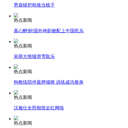
男孩错把电推当梳子
纽约上演“枕头大战”
热点新闻
司机酒驾遇交警 急速倒车逃窜
真心醉倒!国外神剧被配上中国民乐
热点新闻
呆萌大熊猫滑雪取乐
热点新闻
狗教练陪伴最胖猫咪 训练成功瘦身
热点新闻
汉服仕女照相馆走红网络
热点新闻