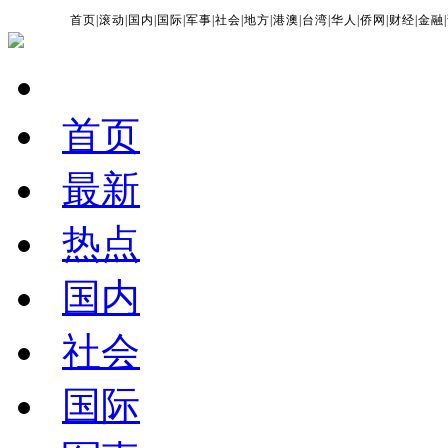
首页
|
滚动
|
国内
|
国际
|
军事
|
社会
|
地方
|
港澳
|
台湾
|
华人
|
侨网
|
财经
|
金融
|
首页
最新
热点
国内
社会
国际