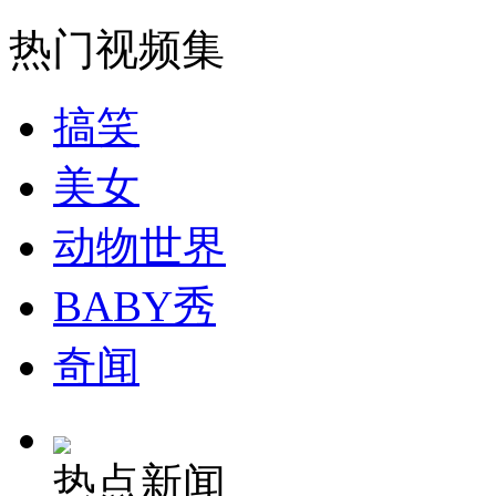
走！跟着总书记去植树
热门视频集
消防员救轻生者
花炮节热闹非凡
减压"枕头大战"
搞笑
美女
纽约上演“枕头大战”
动物世界
司机酒驾遇交警 急速倒车逃窜
BABY秀
奇闻
热点新闻