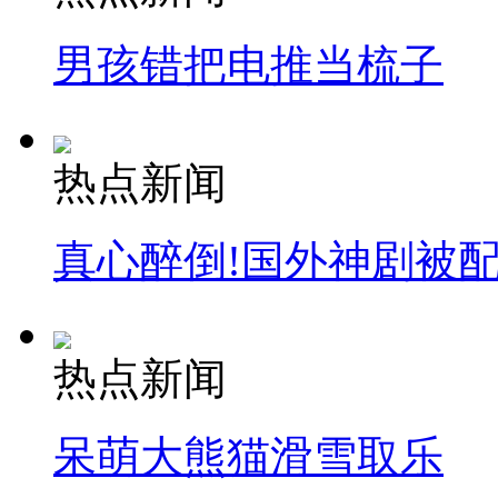
男孩错把电推当梳子
热点新闻
真心醉倒!国外神剧被
热点新闻
呆萌大熊猫滑雪取乐