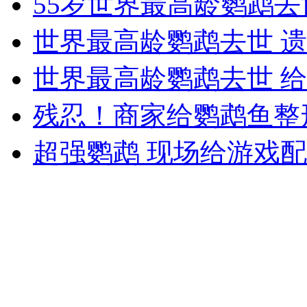
55岁世界最高龄鹦鹉去
女孩北京地铁殴打老人 痛下狠手拳打脚踢
世界最高龄鹦鹉去世 遗
无痛分娩是否安全 医生回应
世界最高龄鹦鹉去世 给
残忍！商家给鹦鹉鱼整
外交部：反对强权政治霸凌主义
超强鹦鹉 现场给游戏
外交部：有关国家言论片面不公正
安徽一实载49人客车翻车