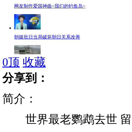
网友制作爱国神曲<我们的钓鱼岛>
朝媒批日当局破坏朝日关系改善
0
顶
收藏
揭秘"黄金水道":糯康集团生财之道
分享到：
简介：
台外事部门：在钓鱼岛问题上寸土不让
世界最老鹦鹉去世 留遗
央视讲述"湄公河惨案"始末