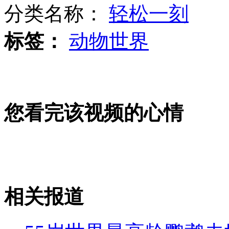
分类名称：
轻松一刻
标签：
动物世界
湄公河惨案:已备8组证据40万字报告
大广高速在建隧道塌方 16人被困
您看完该视频的心情
湄公河惨案:糯康犯罪集团涉嫌四宗罪
相关报道
山西运城恶犬咬伤多人 警民合力深夜将其击毙