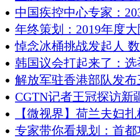
中国疾控中心专家：203
年终策划：2019年度大陆
悼念冰桶挑战发起人 数百
韩国议会打起来了：选举
解放军驻香港部队发布三
CGTN记者王冠探访新疆
【微视界】荷兰夫妇扎根青
专家带你看规划：首都功