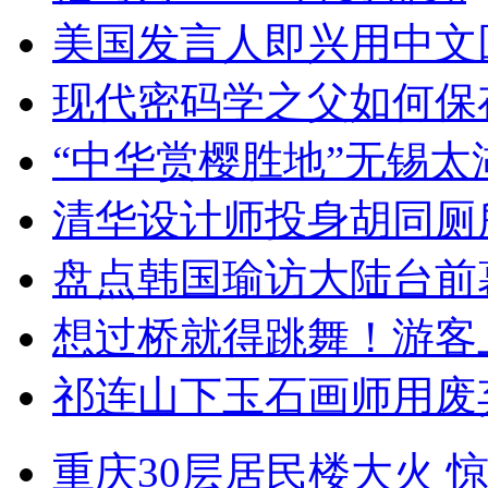
美国发言人即兴用中文
现代密码学之父如何保
“中华赏樱胜地”无锡
清华设计师投身胡同厕
盘点韩国瑜访大陆台前
想过桥就得跳舞！游客
祁连山下玉石画师用废
重庆30层居民楼大火