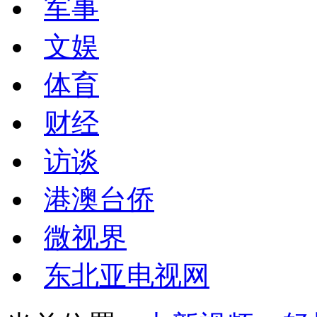
军事
文娱
体育
财经
访谈
港澳台侨
微视界
东北亚电视网