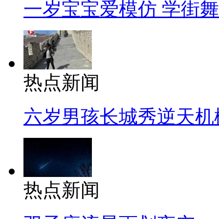
一岁宝宝爱模仿 学街
热点新闻
六岁男孩长城秀逆天机
热点新闻