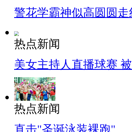
警花学霸神似高圆圆走
热点新闻
美女主持人直播球赛 
热点新闻
直击"圣诞泳装裸跑"