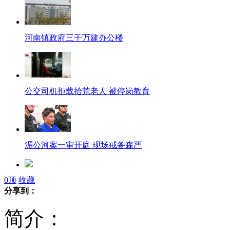
河南镇政府三千万建办公楼
公交司机拒载拾荒老人 被停岗教育
湄公河案一审开庭 现场戒备森严
0
顶
收藏
科学家利用人类细胞"种出"耳朵
分享到：
简介：
比尔盖茨第19次蝉联福布斯富豪榜首