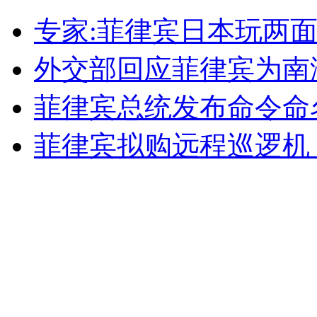
专家:菲律宾日本玩两面
无痛分娩是否安全 医生回应
外交部回应菲律宾为南
外交部：反对强权政治霸凌主义
菲律宾总统发布命令命
外交部：有关国家言论片面不公正
菲律宾拟购远程巡逻机 
安徽一实载49人客车翻车
走！跟着总书记去植树