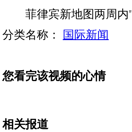
菲律宾新地图两周内"出
巨型肥皂泡装下181人破纪录
分类名称：
国际新闻
钱塘大潮汹涌拍岸 观潮者猝不及防
奥巴马竞选演讲 贴身特工身后小便
您看完该视频的心情
英国男子穿302条内裤冲击世界纪录
山西运城恶犬咬伤多人 警民合力深夜将其击毙
相关报道
女孩北京地铁殴打老人 痛下狠手拳打脚踢