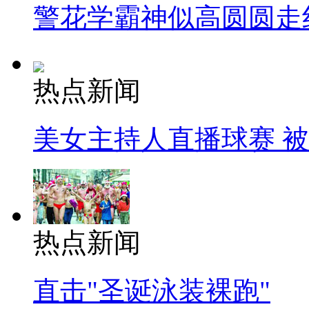
警花学霸神似高圆圆走
热点新闻
美女主持人直播球赛 
热点新闻
直击"圣诞泳装裸跑"