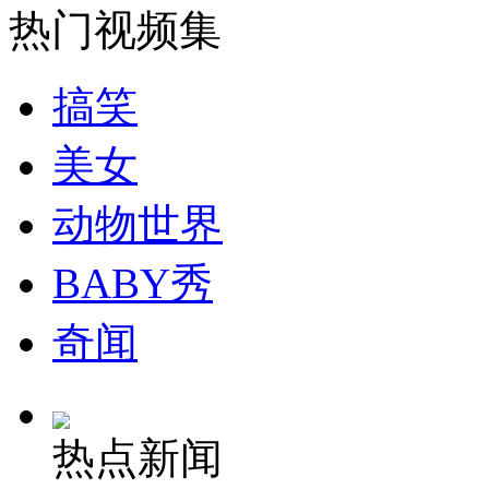
热门视频集
消防员救轻生者
花炮节热闹非凡
减压"枕头大战"
搞笑
纽约上演“枕头大战”
美女
动物世界
司机酒驾遇交警 急速倒车逃窜
BABY秀
奇闻
热点新闻