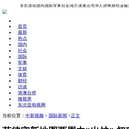
首页
|
滚动
|
国内
|
国际
|
军事
|
社会
|
地方
|
港澳
|
台湾
|
华人
|
侨网
|
财经
|
金融
|
首页
最新
热点
国内
社会
国际
军事
文娱
体育
财经
访谈
港澳台侨
微视界
东北亚电视网
当前位置：
中新视频
>
国际新闻
>
正文