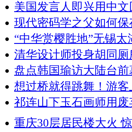
美国发言人即兴用中文
现代密码学之父如何保
“中华赏樱胜地”无锡
清华设计师投身胡同厕
盘点韩国瑜访大陆台前
想过桥就得跳舞！游客
祁连山下玉石画师用废
重庆30层居民楼大火