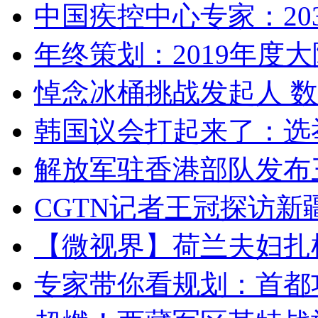
中国疾控中心专家：203
年终策划：2019年度大陆
悼念冰桶挑战发起人 数百
韩国议会打起来了：选举
解放军驻香港部队发布三
CGTN记者王冠探访新疆
【微视界】荷兰夫妇扎根青
专家带你看规划：首都功