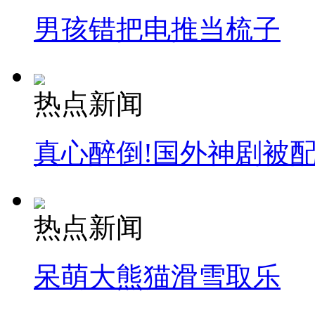
男孩错把电推当梳子
热点新闻
真心醉倒!国外神剧被
热点新闻
呆萌大熊猫滑雪取乐