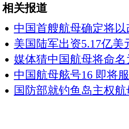
实拍：双胞胎抢玩具 咬你没商量
相关报道
山西运城恶犬咬伤多人 警民合力深夜将其击毙
中国首艘航母确定将以
美国陆军出资5.17亿美
女孩北京地铁殴打老人 痛下狠手拳打脚踢
媒体猜中国航母将命名为
中国航母舷号16 即将
无痛分娩是否安全 医生回应
国防部就钓鱼岛主权航
外交部：反对强权政治霸凌主义
外交部：有关国家言论片面不公正