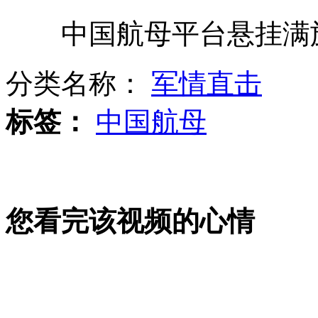
中国航母平台悬挂满旗
台渔船抵钓岛海域 多次遭日船驱离
分类名称：
军情直击
韩称射击警告朝鲜渔船属"正当合理"
标签：
中国航母
宜兰渔民发起"为生存 护渔权"活动
您看完该视频的心情
南京：摩托罗拉30日将强制裁人