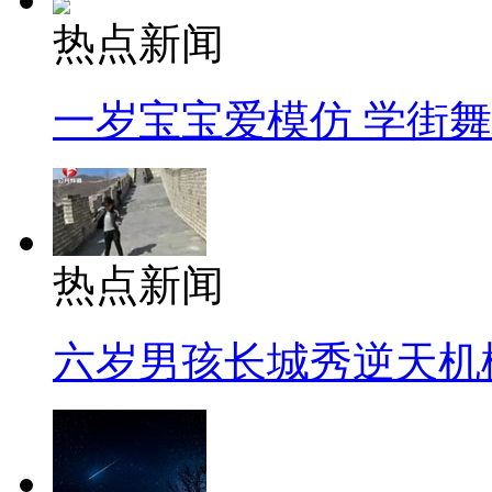
热点新闻
一岁宝宝爱模仿 学街
热点新闻
六岁男孩长城秀逆天机