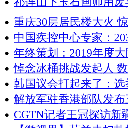
祁连山下玉石画师用废
重庆30层居民楼大火
中国疾控中心专家：203
年终策划：2019年度大陆
悼念冰桶挑战发起人 数百
韩国议会打起来了：选举
解放军驻香港部队发布三
CGTN记者王冠探访新疆