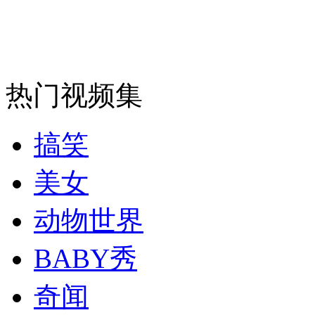
安徽一实载49人客车翻车
热门视频集
走！跟着总书记去植树
搞笑
消防员救轻生者
花炮节热闹非凡
减压"枕头大战"
美女
动物世界
纽约上演“枕头大战”
BABY秀
奇闻
司机酒驾遇交警 急速倒车逃窜