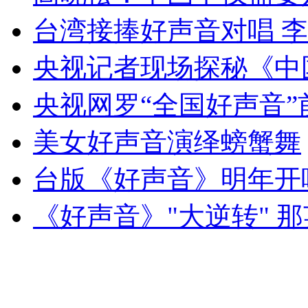
女孩北京地铁殴打老人 痛下狠手拳打脚踢
台湾接捧好声音对唱 
央视记者现场探秘《中
无痛分娩是否安全 医生回应
央视网罗“全国好声音
外交部：反对强权政治霸凌主义
美女好声音演绎螃蟹舞
外交部：有关国家言论片面不公正
台版《好声音》明年开
《好声音》"大逆转" 
安徽一实载49人客车翻车