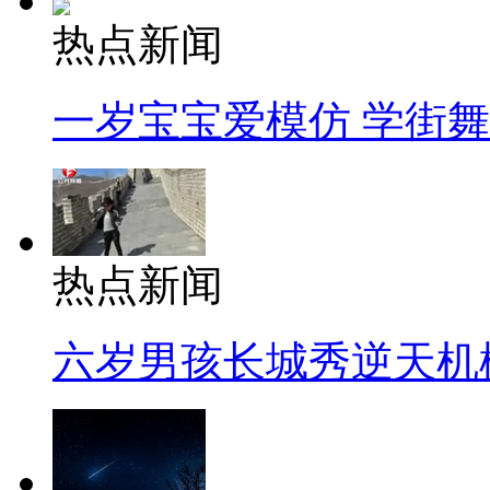
热点新闻
一岁宝宝爱模仿 学街
热点新闻
六岁男孩长城秀逆天机