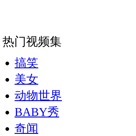
走！跟着总书记去植树
消防员救轻生者
花炮节热闹非凡
减压"枕头大战"
热门视频集
纽约上演“枕头大战”
搞笑
美女
司机酒驾遇交警 急速倒车逃窜
动物世界
BABY秀
奇闻