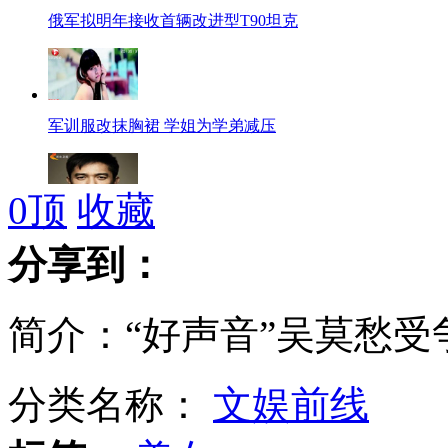
俄军拟明年接收首辆改进型T90坦克
军训服改抹胸裙 学姐为学弟减压
0
顶
收藏
梁朝伟首谈拍日片 无限期搁置
分享到：
简介：“好声音”吴莫愁受
印度购二手航母海试失败“瘫”海上
分类名称：
文娱前线
我国将用无人机加强钓鱼岛海域监测