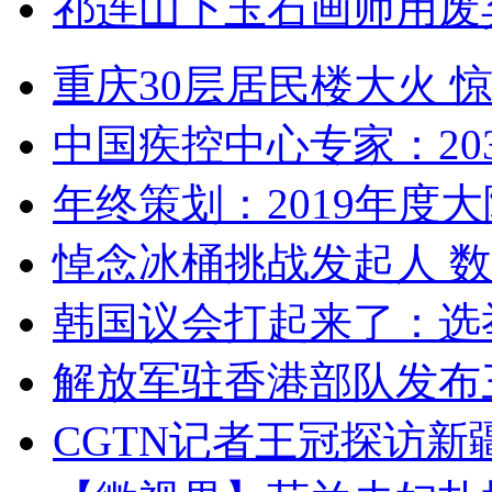
祁连山下玉石画师用废
重庆30层居民楼大火
中国疾控中心专家：203
年终策划：2019年度大陆
悼念冰桶挑战发起人 数百
韩国议会打起来了：选举
解放军驻香港部队发布三
CGTN记者王冠探访新疆