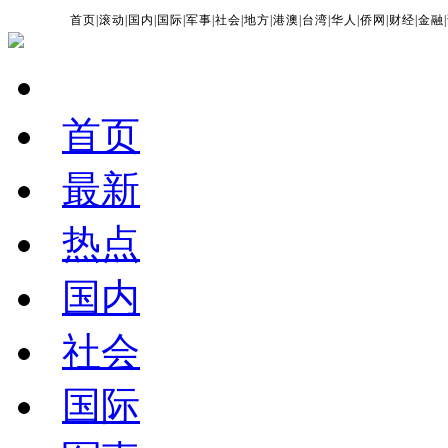
首页
|
滚动
|
国内
|
国际
|
军事
|
社会
|
地方
|
港澳
|
台湾
|
华人
|
侨网
|
财经
|
金融
|
首页
最新
热点
国内
社会
国际