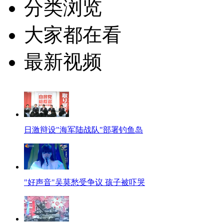
分类浏览
大家都在看
最新视频
日激辩设"海军陆战队"部署钓鱼岛
"好声音"吴莫愁受争议 孩子被吓哭