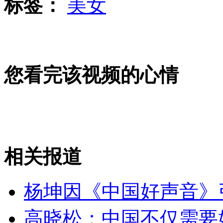
标签：
美女
曾志伟辞演日剧
您看完该视频的心情
双鸭山矿难:救援正艰难进行
相关报道
王立军案一审被判有期徒刑15年
杨坤因《中国好声音》
山西运城恶犬咬伤多人 警民合力深夜将其击毙
高晓松：中国不仅需要