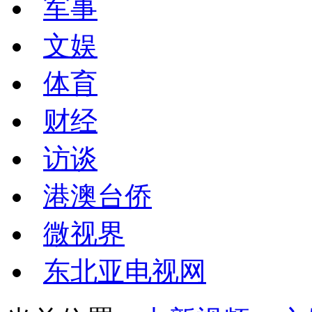
军事
文娱
体育
财经
访谈
港澳台侨
微视界
东北亚电视网