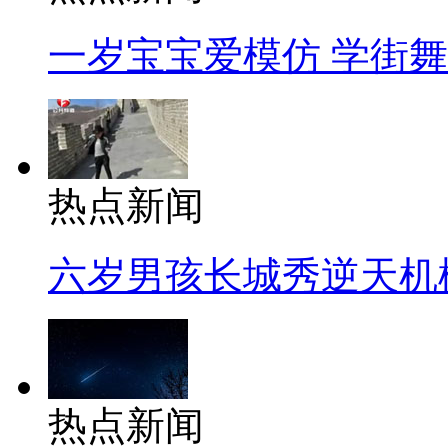
一岁宝宝爱模仿 学街
热点新闻
六岁男孩长城秀逆天机
热点新闻