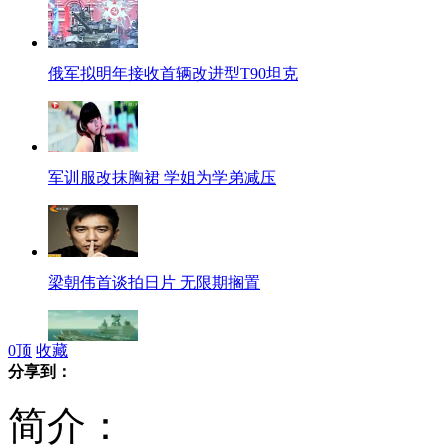
俄军拟明年接收首辆改进型T90坦克
军训服改抹胸裙 学姐为学弟减压
梁朝伟首谈拍日片 无限期搁置
0
顶
收藏
分享到：
印度购二手航母海试失败“瘫”海上
简介：