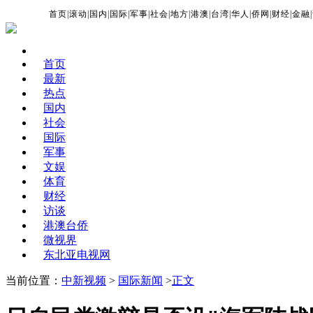
首页
|
滚动
|
国内
|
国际
|
军事
|
社会
|
地方
|
港澳
|
台湾
|
华人
|
侨网
|
财经
|
金融
|
首页
最新
热点
国内
社会
国际
军事
文娱
体育
财经
访谈
港澳台侨
微视界
东北亚电视网
当前位置：
中新视频
>
国际新闻
>
正文