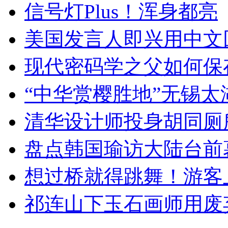
信号灯Plus！浑身都亮
美国发言人即兴用中文
现代密码学之父如何保
“中华赏樱胜地”无锡
清华设计师投身胡同厕
盘点韩国瑜访大陆台前
想过桥就得跳舞！游客
祁连山下玉石画师用废