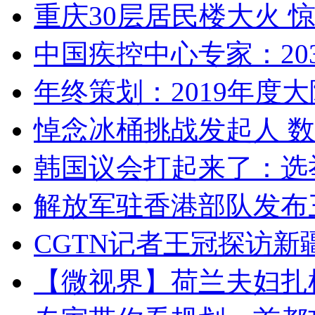
重庆30层居民楼大火
中国疾控中心专家：203
年终策划：2019年度大陆
悼念冰桶挑战发起人 数百
韩国议会打起来了：选举
解放军驻香港部队发布三
CGTN记者王冠探访新疆
【微视界】荷兰夫妇扎根青