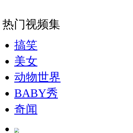
安徽一实载49人客车翻车
热门视频集
走！跟着总书记去植树
搞笑
美女
消防员救轻生者
花炮节热闹非凡
减压"枕头大战"
动物世界
BABY秀
纽约上演“枕头大战”
奇闻
司机酒驾遇交警 急速倒车逃窜