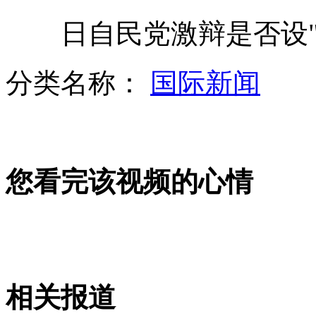
日自民党激辩是否设"
我国将用无人机加强钓鱼岛海域监测
分类名称：
国际新闻
曾志伟辞演日剧
您看完该视频的心情
双鸭山矿难:救援正艰难进行
王立军案一审被判有期徒刑15年
相关报道
记者调查：吃味精鸡精有害吗？