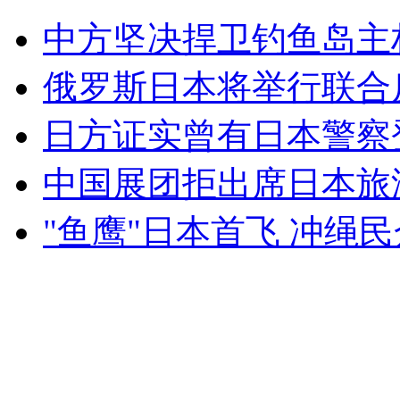
中方坚决捍卫钓鱼岛主
山西运城恶犬咬伤多人 警民合力深夜将其击毙
俄罗斯日本将举行联合
日方证实曾有日本警察
女孩北京地铁殴打老人 痛下狠手拳打脚踢
中国展团拒出席日本旅
无痛分娩是否安全 医生回应
"鱼鹰"日本首飞 冲绳
外交部：反对强权政治霸凌主义
外交部：有关国家言论片面不公正