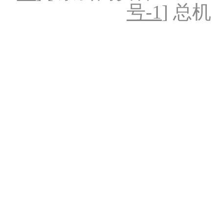
号-1
] 总机：