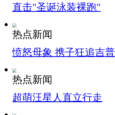
直击"圣诞泳装裸跑"
热点新闻
愤怒母象 携子狂追吉
热点新闻
超萌汪星人直立行走