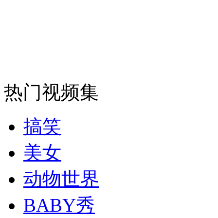
安徽一实载49人客车翻车
走！跟着总书记去植树
热门视频集
消防员救轻生者
花炮节热闹非凡
减压"枕头大战"
搞笑
美女
纽约上演“枕头大战”
动物世界
BABY秀
司机酒驾遇交警 急速倒车逃窜