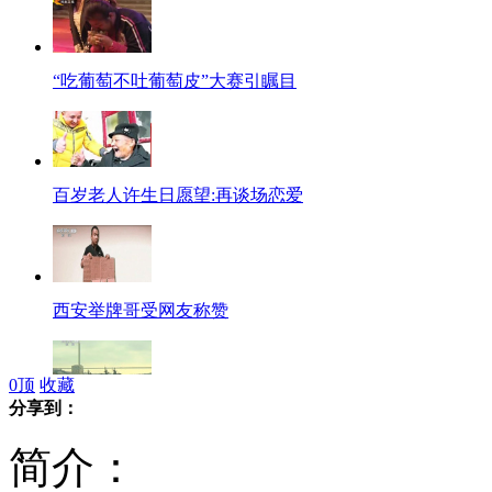
“吃葡萄不吐葡萄皮”大赛引瞩目
百岁老人许生日愿望:再谈场恋爱
西安举牌哥受网友称赞
0
顶
收藏
分享到：
俄日将举行联合防海盗演习
简介：