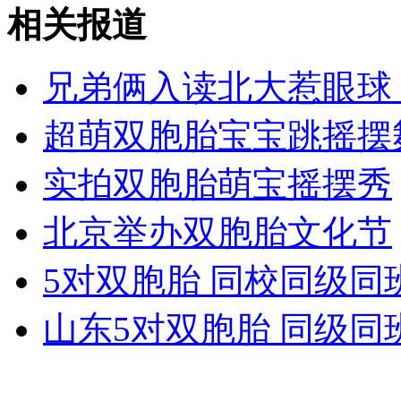
澳禁止丹尼斯执教中国 孙杨金牌"惹祸"
相关报道
山西运城恶犬咬伤多人 警民合力深夜将其击毙
兄弟俩入读北大惹眼球 
超萌双胞胎宝宝跳摇摆
女孩北京地铁殴打老人 痛下狠手拳打脚踢
实拍双胞胎萌宝摇摆秀
北京举办双胞胎文化节
无痛分娩是否安全 医生回应
5对双胞胎 同校同级同
外交部：反对强权政治霸凌主义
山东5对双胞胎 同级同
外交部：有关国家言论片面不公正