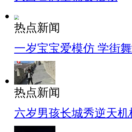
热点新闻
一岁宝宝爱模仿 学街
热点新闻
六岁男孩长城秀逆天机