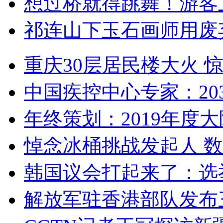
想过桥就得跳舞！游客
祁连山下玉石画师用废
重庆30层居民楼大火
中国疾控中心专家：203
年终策划：2019年度大陆
悼念冰桶挑战发起人 数百
韩国议会打起来了：选举
解放军驻香港部队发布三