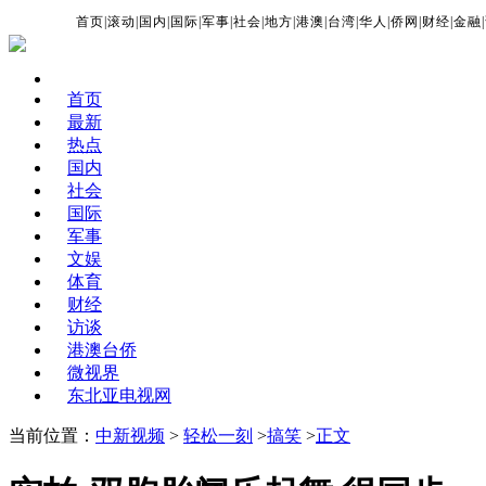
首页
|
滚动
|
国内
|
国际
|
军事
|
社会
|
地方
|
港澳
|
台湾
|
华人
|
侨网
|
财经
|
金融
|
首页
最新
热点
国内
社会
国际
军事
文娱
体育
财经
访谈
港澳台侨
微视界
东北亚电视网
当前位置：
中新视频
>
轻松一刻
>
搞笑
>
正文