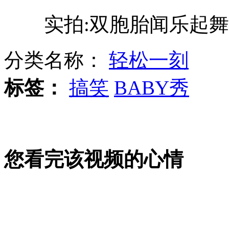
实拍:双胞胎闻乐起舞
我国三维雷电探测网覆盖钓鱼岛
分类名称：
轻松一刻
日本右翼势力叫嚣"自卫队常驻钓鱼岛"
标签：
搞笑
BABY秀
章子怡推荐张柏芝演"危险关系"
您看完该视频的心情
发改委回应景区票价"降冷不降热"