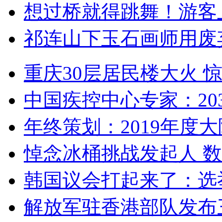
想过桥就得跳舞！游客
祁连山下玉石画师用废
重庆30层居民楼大火
中国疾控中心专家：203
年终策划：2019年度大陆
悼念冰桶挑战发起人 数百
韩国议会打起来了：选举
解放军驻香港部队发布三