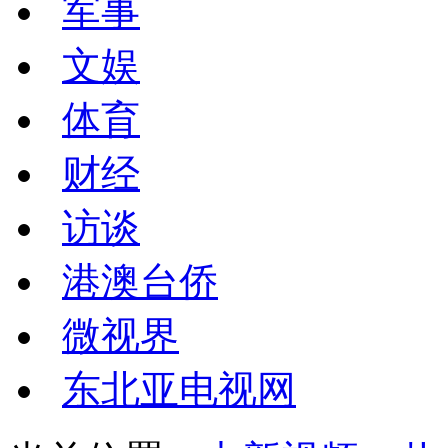
军事
文娱
体育
财经
访谈
港澳台侨
微视界
东北亚电视网