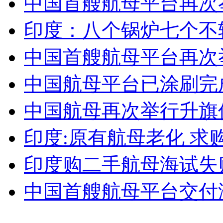
中国首艘航母平台再次
女孩北京地铁殴打老人 痛下狠手拳打脚踢
印度：八个锅炉七个不
无痛分娩是否安全 医生回应
中国首艘航母平台再次
中国航母平台已涂刷完成 
外交部：反对强权政治霸凌主义
中国航母再次举行升旗
外交部：有关国家言论片面不公正
印度:原有航母老化 求
印度购二手航母海试失败
安徽一实载49人客车翻车
中国首艘航母平台交付