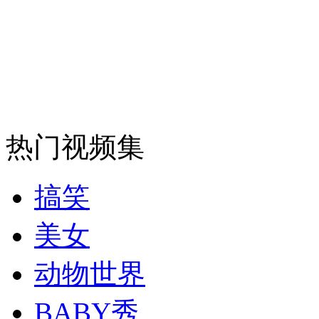
走！跟着总书记去植树
消防员救轻生者
花炮节热闹非凡
减压"枕头大战"
纽约上演“枕头大战”
热门视频集
司机酒驾遇交警 急速倒车逃窜
搞笑
美女
动物世界
BABY秀