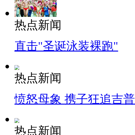
热点新闻
直击"圣诞泳装裸跑"
热点新闻
愤怒母象 携子狂追吉
热点新闻