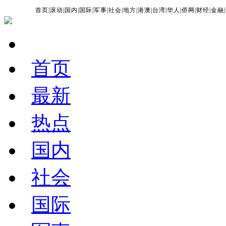
首页
|
滚动
|
国内
|
国际
|
军事
|
社会
|
地方
|
港澳
|
台湾
|
华人
|
侨网
|
财经
|
金融
|
首页
最新
热点
国内
社会
国际