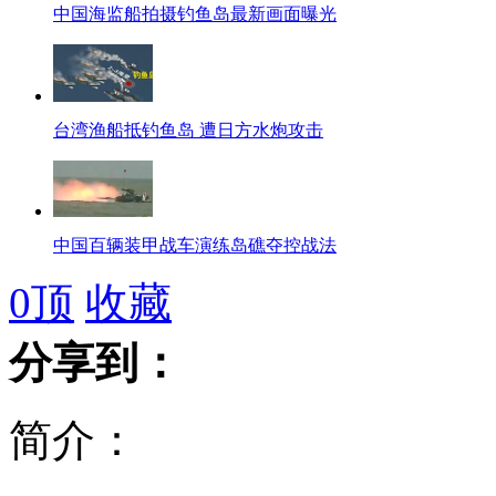
中国海监船拍摄钓鱼岛最新画面曝光
台湾渔船抵钓鱼岛 遭日方水炮攻击
中国百辆装甲战车演练岛礁夺控战法
0
顶
收藏
分享到：
日本海保发出警告 中国海监船不予理会
简介：
就医费将破10万 扁家人拟拒付?