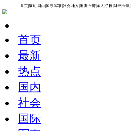
首页
|
滚动
|
国内
|
国际
|
军事
|
社会
|
地方
|
港澳
|
台湾
|
华人
|
侨网
|
财经
|
金融
|
首页
最新
热点
国内
社会
国际