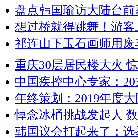
盘点韩国瑜访大陆台前
想过桥就得跳舞！游客
祁连山下玉石画师用废
重庆30层居民楼大火
中国疾控中心专家：203
年终策划：2019年度大陆
悼念冰桶挑战发起人 数百
韩国议会打起来了：选举