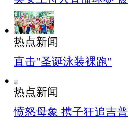
热点新闻
直击"圣诞泳装裸跑"
热点新闻
愤怒母象 携子狂追吉