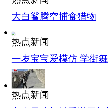
大白鲨腾空捕食猎物
热点新闻
一岁宝宝爱模仿 学街
热点新闻