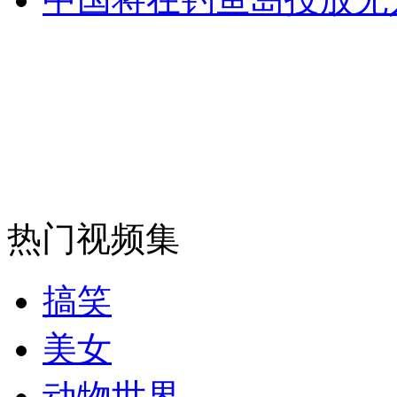
消防员救轻生者
花炮节热闹非凡
减压"枕头大战"
纽约上演“枕头大战”
司机酒驾遇交警 急速倒车逃窜
热门视频集
搞笑
美女
动物世界