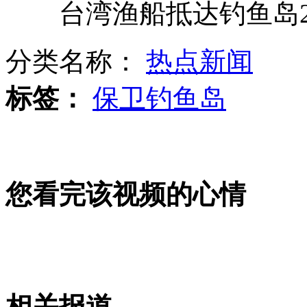
台湾渔船抵达钓鱼岛2
分类名称：
热点新闻
台政治民间团体联合发起保钓大游行
标签：
保卫钓鱼岛
近七成球迷选林书豪进全明星
您看完该视频的心情
台渔船抵钓岛海域 多次遭日船驱离
山西运城恶犬咬伤多人 警民合力深夜将其击毙
相关报道