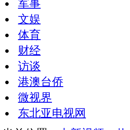
军事
文娱
体育
财经
访谈
港澳台侨
微视界
东北亚电视网