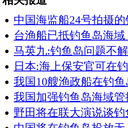
女孩北京地铁殴打老人 痛下狠手拳打脚踢
中国海监船24号拍摄
无痛分娩是否安全 医生回应
台渔船已抵钓鱼岛海域
外交部：反对强权政治霸凌主义
马英九:钓鱼岛问题不
日本:海上保安官可在
外交部：有关国家言论片面不公正
我国10艘渔政船在钓
我国加强钓鱼岛海域管
安徽一实载49人客车翻车
野田将在联大演说谈钓
中国将在钓鱼岛投放无
走！跟着总书记去植树