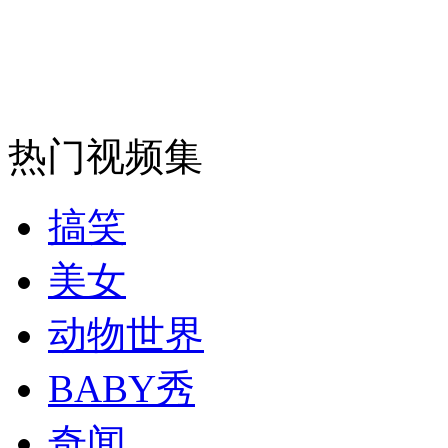
消防员救轻生者
花炮节热闹非凡
减压"枕头大战"
热门视频集
纽约上演“枕头大战”
搞笑
司机酒驾遇交警 急速倒车逃窜
美女
动物世界
BABY秀
奇闻