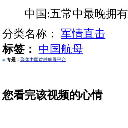
男子醉酒后小便 掉粪坑酣睡
中国:五常中最晚拥有
火车与卡车相撞 火车司机死亡
分类名称：
军情直击
记者探访我国第一艘航空母舰
标签：
中国航母
专题：
聚焦中国首艘航母平台
小学班级搞创新 59人59个班干部
为防自行车再被盗 女子前后轮安6把锁
您看完该视频的心情
山西运城恶犬咬伤多人 警民合力深夜将其击毙