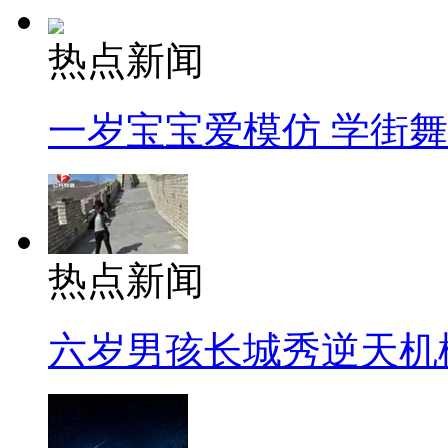
热点新闻
一岁宝宝爱模仿 学街
热点新闻
六岁男孩长城秀逆天机