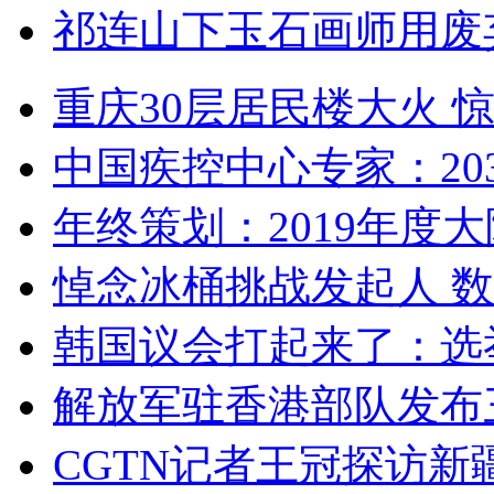
祁连山下玉石画师用废
重庆30层居民楼大火
中国疾控中心专家：203
年终策划：2019年度大陆
悼念冰桶挑战发起人 数百
韩国议会打起来了：选举
解放军驻香港部队发布三
CGTN记者王冠探访新疆