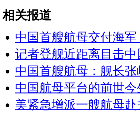
女孩北京地铁殴打老人 痛下狠手拳打脚踢
相关报道
无痛分娩是否安全 医生回应
中国首艘航母交付海军
外交部：反对强权政治霸凌主义
记者登舰近距离目击中国
中国首艘航母：舰长张
外交部：有关国家言论片面不公正
中国航母平台的前世今
安徽一实载49人客车翻车
美紧急增派一艘航母赴关
走！跟着总书记去植树