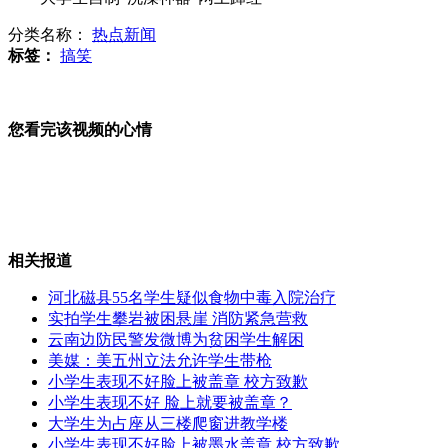
分类名称：
热点新闻
标签：
搞笑
90后男生秀近景魔术 惊呆台湾学妹
您看完该视频的心情
空中直击上海出城高速大拥堵
相关报道
河北磁县55名学生疑似食物中毒入院治疗
航拍：京藏高速因车祸出现拥堵
实拍学生攀岩被困悬崖 消防紧急营救
云南边防民警发微博为贫困学生解困
美媒：美五州立法允许学生带枪
小学生表现不好脸上被盖章 校方致歉
小学生表现不好 脸上就要被盖章？
摄影师拍摄鲨鱼 遭群鲨围攻
大学生为占座从三楼爬窗进教学楼
小学生表现不好脸上被墨水盖章 校方致歉