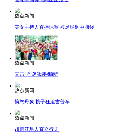
热点新闻
美女主持人直播球赛 被足球砸中脑袋
热点新闻
直击"圣诞泳装裸跑"
热点新闻
愤怒母象 携子狂追吉普车
热点新闻
超萌汪星人直立行走