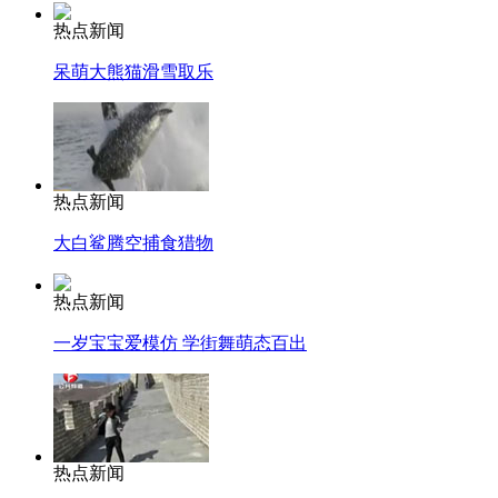
热点新闻
呆萌大熊猫滑雪取乐
热点新闻
大白鲨腾空捕食猎物
热点新闻
一岁宝宝爱模仿 学街舞萌态百出
热点新闻