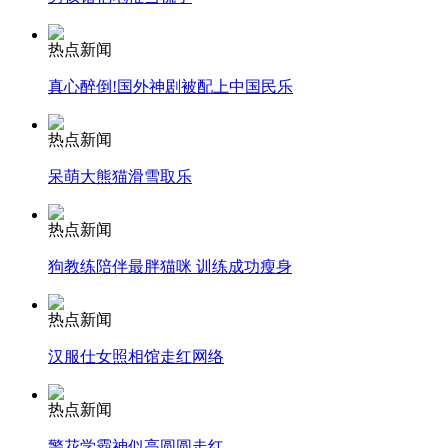
热点新闻
真心醉倒!国外神剧被配上中国民乐
走！跟着总书记去植树
热点新闻
呆萌大熊猫滑雪取乐
消防员救轻生者
花炮节热闹非凡
减压"枕头大战"
热点新闻
狗教练陪伴最胖猫咪 训练成功瘦身
纽约上演“枕头大战”
热点新闻
汉服仕女照相馆走红网络
司机酒驾遇交警 急速倒车逃窜
热点新闻
警花学霸神似高圆圆走红