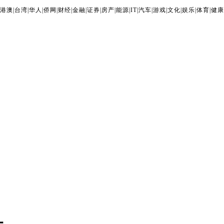
港澳
|
台湾
|
华人
|
侨网
|
财经
|
金融
|
证券
|
房产
|
能源
|
IT
|
汽车
|
游戏
|
文化
|
娱乐
|
体育
|
健康