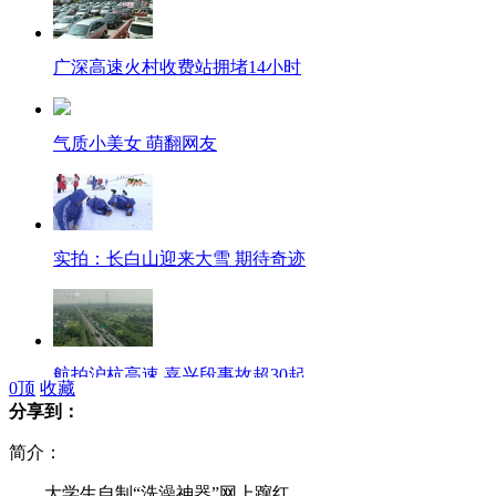
广深高速火村收费站拥堵14小时
气质小美女 萌翻网友
实拍：长白山迎来大雪 期待奇迹
航拍沪杭高速 嘉兴段事故超30起
0
顶
收藏
分享到：
简介：
直击北京铁路客流 北京站破13万
大学生自制“洗澡神器”网上蹿红