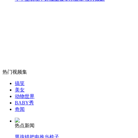
山西运城恶犬咬伤多人 警民合力深夜将其击毙
女孩北京地铁殴打老人 痛下狠手拳打脚踢
无痛分娩是否安全 医生回应
热门视频集
搞笑
外交部：反对强权政治霸凌主义
美女
动物世界
BABY秀
外交部：有关国家言论片面不公正
奇闻
热点新闻
男孩错把电推当梳子
安徽一实载49人客车翻车