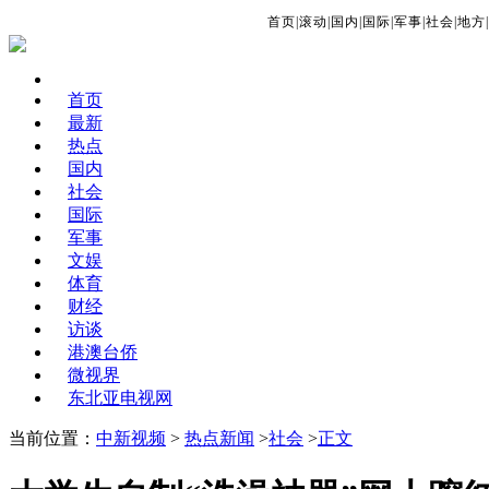
首页
|
滚动
|
国内
|
国际
|
军事
|
社会
|
地方
|
首页
最新
热点
国内
社会
国际
军事
文娱
体育
财经
访谈
港澳台侨
微视界
东北亚电视网
当前位置：
中新视频
>
热点新闻
>
社会
>
正文