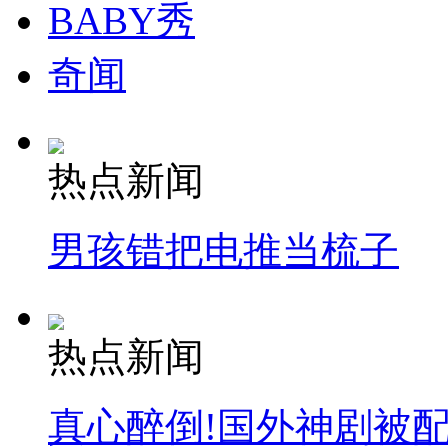
BABY秀
奇闻
走！跟着总书记去植树
消防员救轻生者
花炮节热闹非凡
减压"枕头大战"
热点新闻
男孩错把电推当梳子
纽约上演“枕头大战”
司机酒驾遇交警 急速倒车逃窜
热点新闻
真心醉倒!国外神剧被