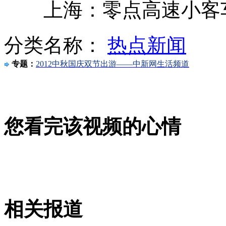
上海：零点高速小客车
摄影师拍摄鲨鱼 遭群鲨围攻
分类名称：
热点新闻
专题：
2012中秋国庆双节出游——中新网生活频道
比基尼美女上演泥浆摔跤秀
您看完该视频的心情
狼爸加紧驯狼 要求与狼同登钓鱼岛
记者直击：各地高速免费首日
相关报道
山西运城恶犬咬伤多人 警民合力深夜将其击毙