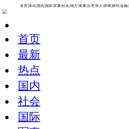
首页
|
滚动
|
国内
|
国际
|
军事
|
社会
|
地方
|
港澳
|
台湾
|
华人
|
侨网
|
财经
|
金融
|
首页
最新
热点
国内
社会
国际