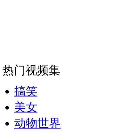
女孩北京地铁殴打老人 痛下狠手拳打脚踢
无痛分娩是否安全 医生回应
热门视频集
外交部：反对强权政治霸凌主义
搞笑
外交部：有关国家言论片面不公正
美女
动物世界
安徽一实载49人客车翻车