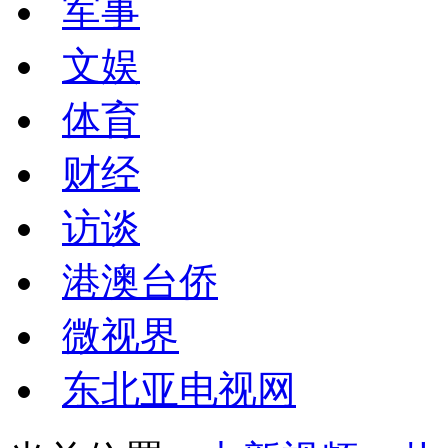
军事
文娱
体育
财经
访谈
港澳台侨
微视界
东北亚电视网