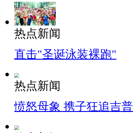
热点新闻
直击"圣诞泳装裸跑"
热点新闻
愤怒母象 携子狂追吉