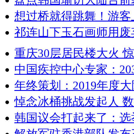
想过桥就得跳舞！游客
祁连山下玉石画师用废
重庆30层居民楼大火
中国疾控中心专家：203
年终策划：2019年度大陆
悼念冰桶挑战发起人 数百
韩国议会打起来了：选举
解放军驻香港部队发布三