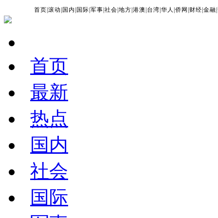
首页
|
滚动
|
国内
|
国际
|
军事
|
社会
|
地方
|
港澳
|
台湾
|
华人
|
侨网
|
财经
|
金融
|
首页
最新
热点
国内
社会
国际