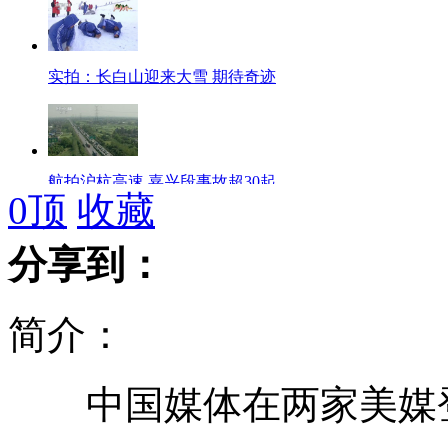
实拍：长白山迎来大雪 期待奇迹
航拍沪杭高速 嘉兴段事故超30起
0
顶
收藏
分享到：
直击北京铁路客流 北京站破13万
简介：
90后男生秀近景魔术 惊呆台湾学妹
中国媒体在两家美媒登