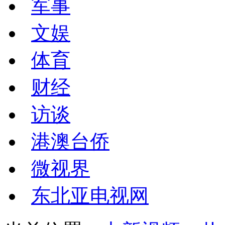
军事
文娱
体育
财经
访谈
港澳台侨
微视界
东北亚电视网