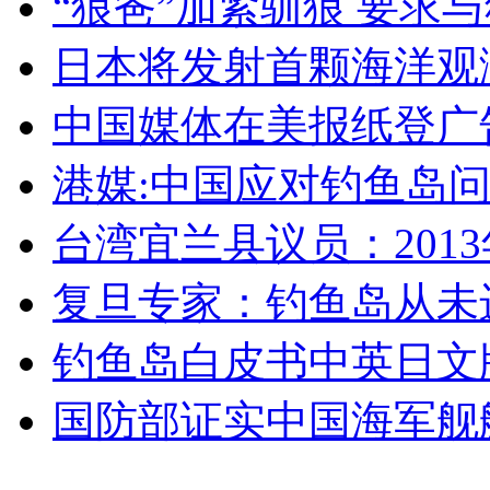
“狼爸”加紧驯狼 要求
日本将发射首颗海洋观
无痛分娩是否安全 医生回应
中国媒体在美报纸登广
外交部：反对强权政治霸凌主义
港媒:中国应对钓鱼岛
外交部：有关国家言论片面不公正
台湾宜兰县议员：201
复旦专家：钓鱼岛从未
安徽一实载49人客车翻车
钓鱼岛白皮书中英日文
国防部证实中国海军舰
走！跟着总书记去植树