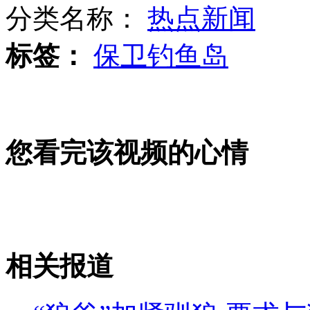
分类名称：
热点新闻
空中直击上海出城高速大拥堵
标签：
保卫钓鱼岛
航拍：京藏高速因车祸出现拥堵
您看完该视频的心情
摄影师拍摄鲨鱼 遭群鲨围攻
山西运城恶犬咬伤多人 警民合力深夜将其击毙
相关报道
女孩北京地铁殴打老人 痛下狠手拳打脚踢