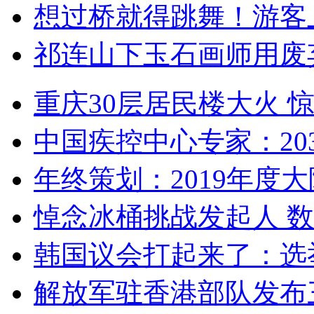
想过桥就得跳舞！游客
祁连山下玉石画师用废
重庆30层居民楼大火
中国疾控中心专家：203
年终策划：2019年度大陆
悼念冰桶挑战发起人 数百
韩国议会打起来了：选举
解放军驻香港部队发布三