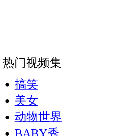
消防员救轻生者
花炮节热闹非凡
减压"枕头大战"
纽约上演“枕头大战”
热门视频集
司机酒驾遇交警 急速倒车逃窜
搞笑
美女
动物世界
BABY秀