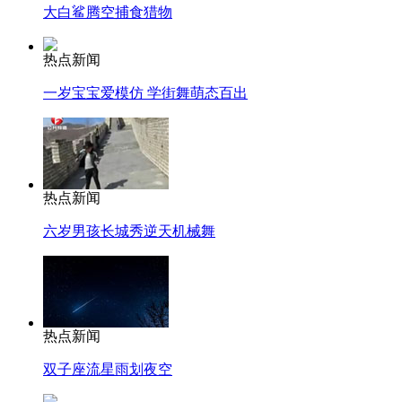
大白鲨腾空捕食猎物
热点新闻
一岁宝宝爱模仿 学街舞萌态百出
热点新闻
六岁男孩长城秀逆天机械舞
热点新闻
双子座流星雨划夜空