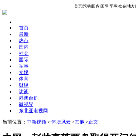
首页
|
滚动
|
国内
|
国际
|
军事
|
社会
|
地方
|
首页
最新
热点
国内
社会
国际
军事
文娱
体育
财经
访谈
港澳台侨
微视界
东北亚电视网
当前位置：
中新视频
>
体坛风云
>
其他
>
正文