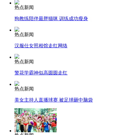
安徽一实载49人客车翻车
热点新闻
狗教练陪伴最胖猫咪 训练成功瘦身
热点新闻
走！跟着总书记去植树
汉服仕女照相馆走红网络
消防员救轻生者
花炮节热闹非凡
减压"枕头大战"
热点新闻
警花学霸神似高圆圆走红
热点新闻
纽约上演“枕头大战”
美女主持人直播球赛 被足球砸中脑袋
司机酒驾遇交警 急速倒车逃窜