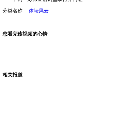
空中直击上海出城高速大拥堵
分类名称：
体坛风云
您看完该视频的心情
航拍：京藏高速因车祸出现拥堵
摄影师拍摄鲨鱼 遭群鲨围攻
相关报道
比基尼美女上演泥浆摔跤秀
狼爸加紧驯狼 要求与狼同登钓鱼岛