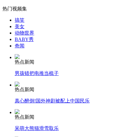
热门视频集
山西运城恶犬咬伤多人 警民合力深夜将其击毙
搞笑
美女
动物世界
BABY秀
奇闻
女孩北京地铁殴打老人 痛下狠手拳打脚踢
热点新闻
无痛分娩是否安全 医生回应
男孩错把电推当梳子
外交部：反对强权政治霸凌主义
热点新闻
真心醉倒!国外神剧被配上中国民乐
外交部：有关国家言论片面不公正
热点新闻
呆萌大熊猫滑雪取乐