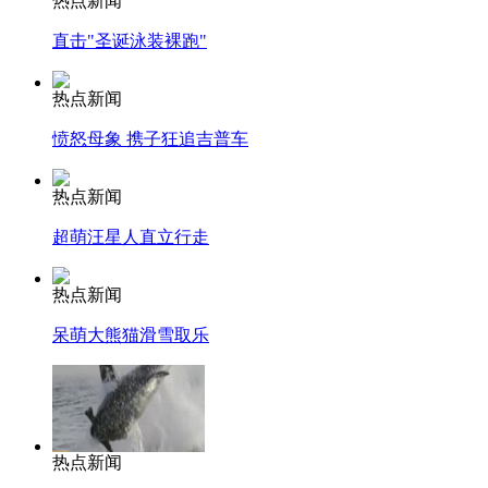
热点新闻
直击"圣诞泳装裸跑"
热点新闻
愤怒母象 携子狂追吉普车
热点新闻
超萌汪星人直立行走
热点新闻
呆萌大熊猫滑雪取乐
热点新闻