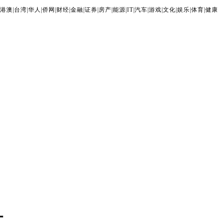
港澳
|
台湾
|
华人
|
侨网
|
财经
|
金融
|
证券
|
房产
|
能源
|
IT
|
汽车
|
游戏
|
文化
|
娱乐
|
体育
|
健康