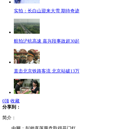
实拍：长白山迎来大雪 期待奇迹
航拍沪杭高速 嘉兴段事故超30起
直击北京铁路客流 北京站破13万
0
顶
收藏
90后男生秀近景魔术 惊呆台湾学妹
分享到：
简介：
中网：彭帅直落两盘取得开门红