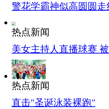
警花学霸神似高圆圆走
热点新闻
美女主持人直播球赛 
热点新闻
直击"圣诞泳装裸跑"