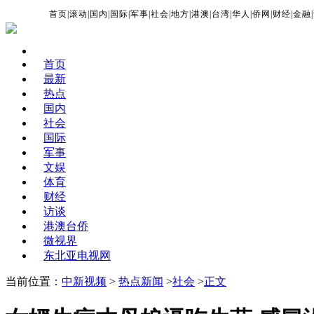
首页
|
滚动
|
国内
|
国际
|
军事
|
社会
|
地方
|
港澳
|
台湾
|
华人
|
侨网
|
财经
|
金融
|
首页
最新
热点
国内
社会
国际
军事
文娱
体育
财经
访谈
港澳台侨
微视界
东北亚电视网
当前位置：
中新视频
>
热点新闻
>
社会
>
正文