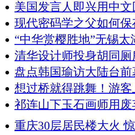
美国发言人即兴用中文
现代密码学之父如何保
“中华赏樱胜地”无锡
清华设计师投身胡同厕
盘点韩国瑜访大陆台前
想过桥就得跳舞！游客
祁连山下玉石画师用废
重庆30层居民楼大火