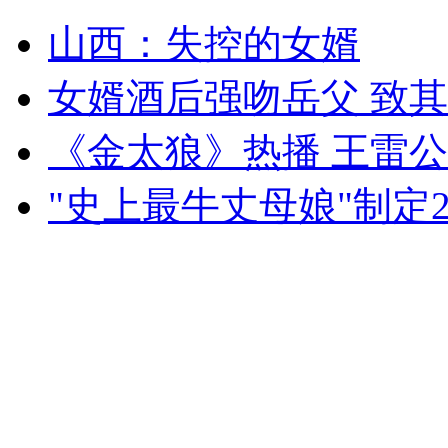
山西：失控的女婿
外交部：有关国家言论片面不公正
女婿酒后强吻岳父 致
《金太狼》热播 王雷公
安徽一实载49人客车翻车
"史上最牛丈母娘"制定
走！跟着总书记去植树
消防员救轻生者
花炮节热闹非凡
减压"枕头大战"
纽约上演“枕头大战”