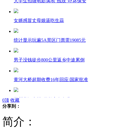
大学生拍微电影满地"残肢"吓坏保安
女婿感冒丈母娘逼吃生蒜
统计显示玩遍5A景区门票需19085元
男子没钱徒步800公里返乡中途累倒
黄河大桥超期收费16年回应:国家批准
郑州黄河大桥8日起永久免费
0
顶
收藏
分享到：
简介：
以色列空军出动直升机击落无人机现场