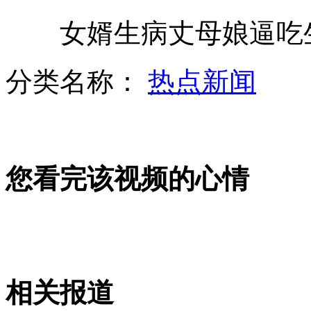
女婿生病丈母娘逼吃生
北京天安门双节期间清出47吨垃圾
分类名称：
热点新闻
长假6.8万起车祸794人遇难
山西运城恶犬咬伤多人 警民合力深夜将其击毙
您看完该视频的心情
女孩北京地铁殴打老人 痛下狠手拳打脚踢
无痛分娩是否安全 医生回应
相关报道
外交部：反对强权政治霸凌主义