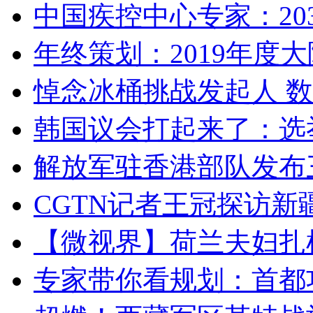
中国疾控中心专家：203
年终策划：2019年度大陆
悼念冰桶挑战发起人 数百
韩国议会打起来了：选举
解放军驻香港部队发布三
CGTN记者王冠探访新疆
【微视界】荷兰夫妇扎根青
专家带你看规划：首都功