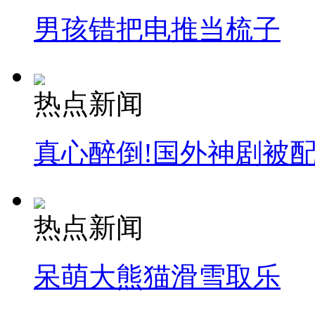
男孩错把电推当梳子
热点新闻
真心醉倒!国外神剧被
热点新闻
呆萌大熊猫滑雪取乐