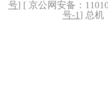
号
] [ 京公网安备：1101020
号-1
] 总机：