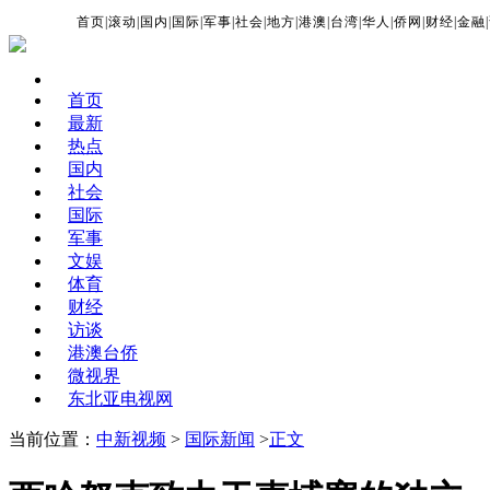
首页
|
滚动
|
国内
|
国际
|
军事
|
社会
|
地方
|
港澳
|
台湾
|
华人
|
侨网
|
财经
|
金融
|
首页
最新
热点
国内
社会
国际
军事
文娱
体育
财经
访谈
港澳台侨
微视界
东北亚电视网
当前位置：
中新视频
>
国际新闻
>
正文