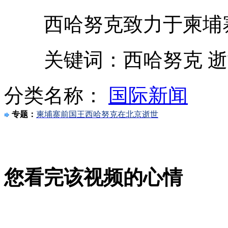
西哈努克致力于柬埔
西哈努克灵柩启程返回金边 将约十万人迎接
关键词：西哈努克 逝
运送西哈努克灵柩车队前往首都机场
分类名称：
国际新闻
专题：
柬埔寨前国王西哈努克在北京逝世
长沙众奶奶网袜热裤大跳"江南Style"
您看完该视频的心情
实拍卖淫女被抓 称"问心无愧"