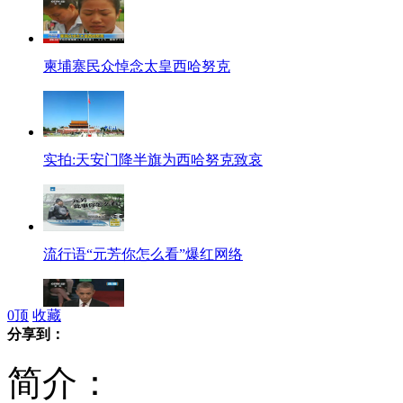
柬埔寨民众悼念太皇西哈努克
实拍:天安门降半旗为西哈努克致哀
流行语“元芳你怎么看”爆红网络
0
顶
收藏
分享到：
美国总统选举第二场 民众入场提问
简介：