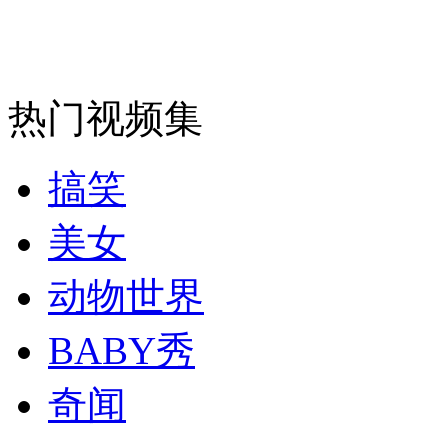
安徽一实载49人客车翻车
热门视频集
走！跟着总书记去植树
搞笑
美女
消防员救轻生者
花炮节热闹非凡
减压"枕头大战"
动物世界
BABY秀
纽约上演“枕头大战”
奇闻
司机酒驾遇交警 急速倒车逃窜