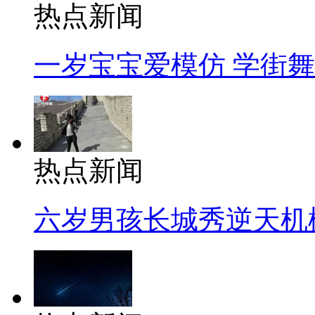
热点新闻
一岁宝宝爱模仿 学街
热点新闻
六岁男孩长城秀逆天机