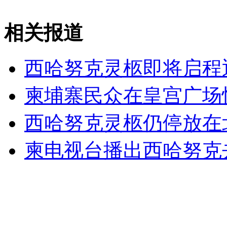
实拍西哈努克灵柩启程返回金边
相关报道
山西运城恶犬咬伤多人 警民合力深夜将其击毙
西哈努克灵柩即将启程
柬埔寨民众在皇宫广场
女孩北京地铁殴打老人 痛下狠手拳打脚踢
西哈努克灵柩仍停放在
无痛分娩是否安全 医生回应
柬电视台播出西哈努克
外交部：反对强权政治霸凌主义
外交部：有关国家言论片面不公正