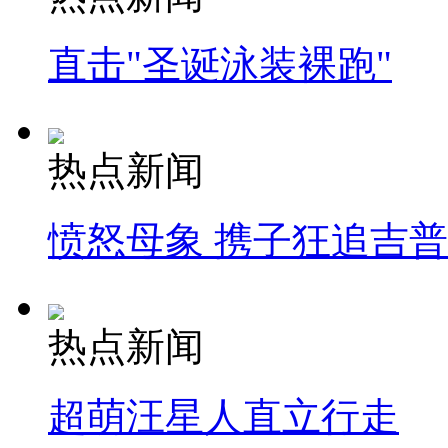
直击"圣诞泳装裸跑"
热点新闻
愤怒母象 携子狂追吉
热点新闻
超萌汪星人直立行走