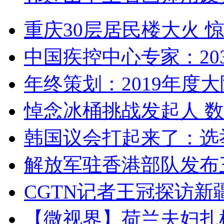
重庆30层居民楼大火
中国疾控中心专家：203
年终策划：2019年度大陆
悼念冰桶挑战发起人 数百
韩国议会打起来了：选举
解放军驻香港部队发布三
CGTN记者王冠探访新疆
【微视界】荷兰夫妇扎根青