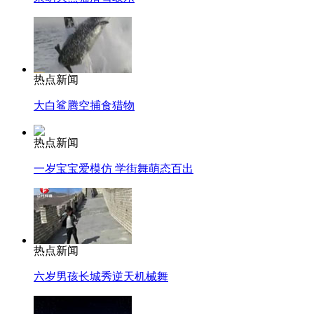
热点新闻
大白鲨腾空捕食猎物
热点新闻
一岁宝宝爱模仿 学街舞萌态百出
热点新闻
六岁男孩长城秀逆天机械舞