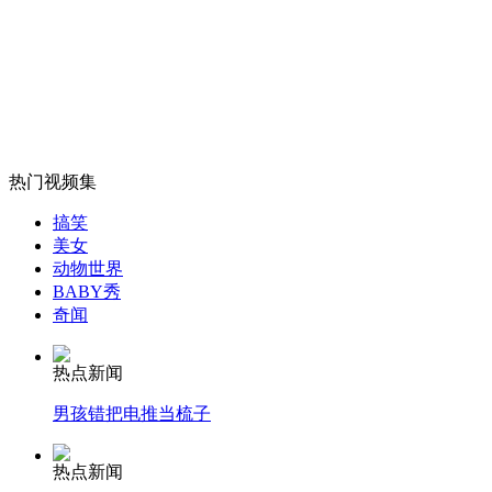
韩军方封锁临津阁禁止民间团体向朝发传单
山西运城恶犬咬伤多人 警民合力深夜将其击毙
热门视频集
女孩北京地铁殴打老人 痛下狠手拳打脚踢
搞笑
美女
动物世界
无痛分娩是否安全 医生回应
BABY秀
奇闻
外交部：反对强权政治霸凌主义
热点新闻
男孩错把电推当梳子
外交部：有关国家言论片面不公正
热点新闻