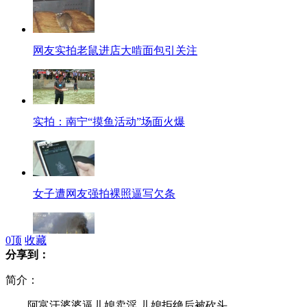
网友实拍老鼠进店大啃面包引关注
实拍：南宁“摸鱼活动”场面火爆
女子遭网友强拍裸照逼写欠条
0
顶
收藏
分享到：
一中国货船起火 船员已转移到中方船只上
简介：
阿富汗婆婆逼儿媳卖淫 儿媳拒绝后被砍头