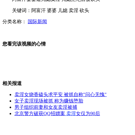
关键词：阿富汗 婆婆 儿媳 卖淫 砍头
盗窃团伙开高档车偷走百斤重保险柜
分类名称：
国际新闻
您看完该视频的心情
手机“摇一摇” 摇出卖淫女
监拍醉酒男被碾死 多车经过无人救助
相关报道
卖淫女烧香磕头求平安 被抓自称"问心无愧"
女子卖淫现场被抓 称为赚钱堕胎
男子组织前妻和女友卖淫被捕
中国电影人集体缺席东京电影节
北京警方破获QQ招嫖案
卖淫
女仅为90后