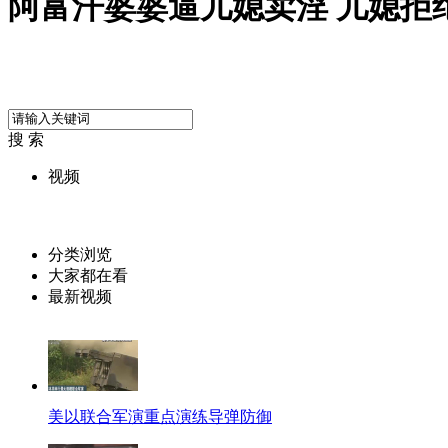
阿富汗婆婆逼儿媳卖淫 儿媳拒
搜 索
视频
分类浏览
大家都在看
最新视频
美以联合军演重点演练导弹防御