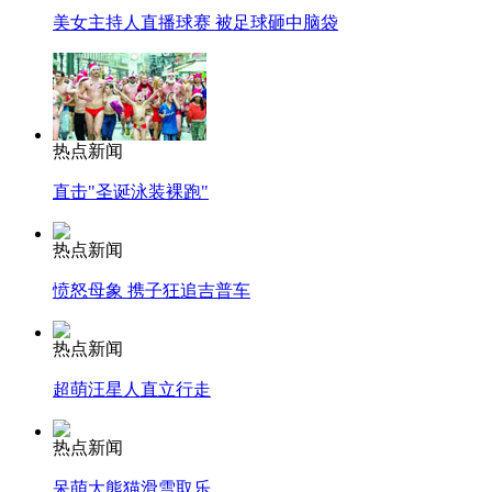
美女主持人直播球赛 被足球砸中脑袋
热点新闻
直击"圣诞泳装裸跑"
热点新闻
愤怒母象 携子狂追吉普车
热点新闻
超萌汪星人直立行走
热点新闻
呆萌大熊猫滑雪取乐