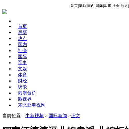
首页
|
滚动
|
国内
|
国际
|
军事
|
社会
|
地方
|
首页
最新
热点
国内
社会
国际
军事
文娱
体育
财经
访谈
港澳台侨
微视界
东北亚电视网
当前位置：
中新视频
>
国际新闻
>
正文