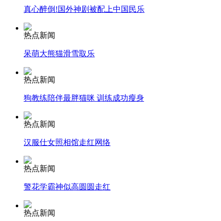
真心醉倒!国外神剧被配上中国民乐
安徽一实载49人客车翻车
热点新闻
呆萌大熊猫滑雪取乐
走！跟着总书记去植树
热点新闻
狗教练陪伴最胖猫咪 训练成功瘦身
消防员救轻生者
花炮节热闹非凡
减压"枕头大战"
热点新闻
汉服仕女照相馆走红网络
热点新闻
纽约上演“枕头大战”
警花学霸神似高圆圆走红
司机酒驾遇交警 急速倒车逃窜
热点新闻