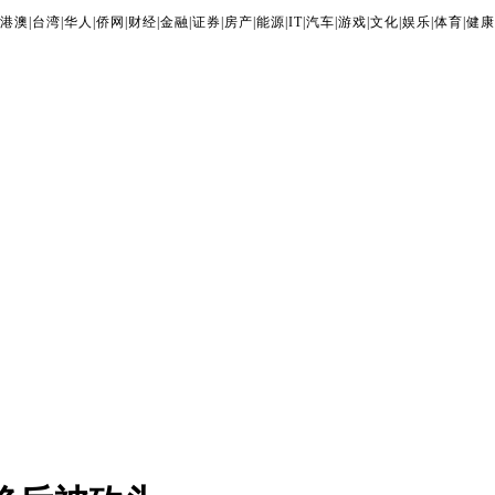
港澳
|
台湾
|
华人
|
侨网
|
财经
|
金融
|
证券
|
房产
|
能源
|
IT
|
汽车
|
游戏
|
文化
|
娱乐
|
体育
|
健康