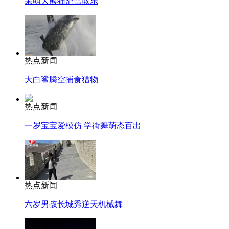
呆萌大熊猫滑雪取乐
热点新闻
大白鲨腾空捕食猎物
热点新闻
一岁宝宝爱模仿 学街舞萌态百出
热点新闻
六岁男孩长城秀逆天机械舞