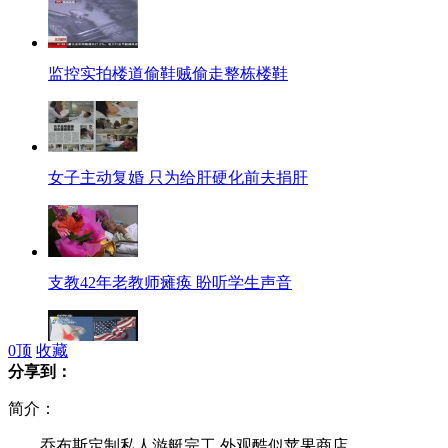
监控实拍楼道偷鞋贼偷走整栋楼鞋
女子主动复婚 只为给肝硬化前夫捐肝
支教42年老教师瘫痪 盼听学生声音
0
顶
收藏
分享到：
日媒称日本自卫队或可在公海实施补给
简介：
乔布斯定制私人游艇完工 外观酷似苹果商店