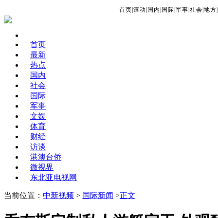
首页
|
滚动
|
国内
|
国际
|
军事
|
社会
|
地方
|
首页
最新
热点
国内
社会
国际
军事
文娱
体育
财经
访谈
港澳台侨
微视界
东北亚电视网
当前位置：
中新视频
>
国际新闻
>
正文