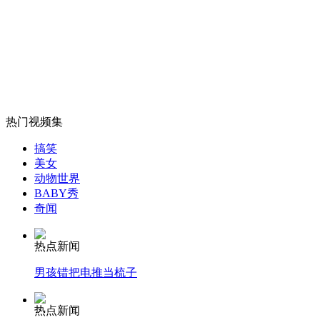
山西运城恶犬咬伤多人 警民合力深夜将其击毙
女孩北京地铁殴打老人 痛下狠手拳打脚踢
热门视频集
无痛分娩是否安全 医生回应
搞笑
美女
动物世界
外交部：反对强权政治霸凌主义
BABY秀
奇闻
外交部：有关国家言论片面不公正
热点新闻
男孩错把电推当梳子
热点新闻
安徽一实载49人客车翻车