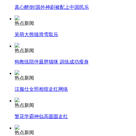
真心醉倒!国外神剧被配上中国民乐
热点新闻
走！跟着总书记去植树
呆萌大熊猫滑雪取乐
热点新闻
消防员救轻生者
花炮节热闹非凡
减压"枕头大战"
狗教练陪伴最胖猫咪 训练成功瘦身
热点新闻
纽约上演“枕头大战”
汉服仕女照相馆走红网络
热点新闻
司机酒驾遇交警 急速倒车逃窜
警花学霸神似高圆圆走红
热点新闻