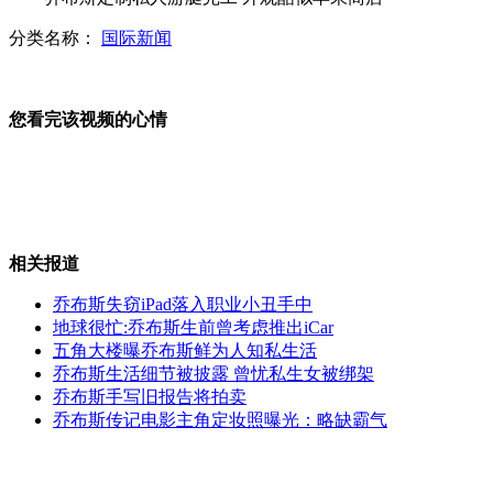
分类名称：
国际新闻
传张惠妹发胖因喝高热量饮品
您看完该视频的心情
台华航副机长搭讪美女被下药遭劫
相关报道
"榨菜"写成"炸药"台机场忙排爆
乔布斯失窃iPad落入职业小丑手中
地球很忙:乔布斯生前曾考虑推出iCar
五角大楼曝乔布斯鲜为人知私生活
汤镇宗漂亮女儿手做蛋糕为父庆生
乔布斯生活细节被披露 曾忧私生女被绑架
乔布斯手写旧报告将拍卖
乔布斯传记电影主角定妆照曝光：略缺霸气
女子离婚两个月复婚为丈夫捐肝