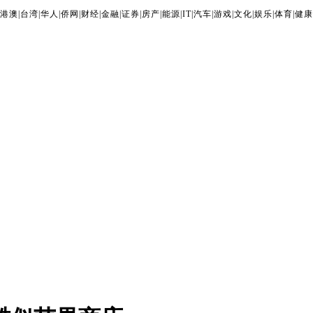
港澳
|
台湾
|
华人
|
侨网
|
财经
|
金融
|
证券
|
房产
|
能源
|
IT
|
汽车
|
游戏
|
文化
|
娱乐
|
体育
|
健康