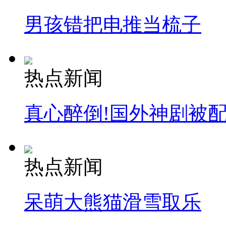
男孩错把电推当梳子
热点新闻
真心醉倒!国外神剧被
热点新闻
呆萌大熊猫滑雪取乐