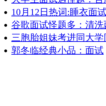
10月12日热词:睡衣面
走！跟着总书记去植树
谷歌面试怪题多：清洗
三胞胎姐妹考进同大学
消防员救轻生者
花炮节热闹非凡
减压"枕头大战"
郭冬临经典小品：面试
纽约上演“枕头大战”
司机酒驾遇交警 急速倒车逃窜