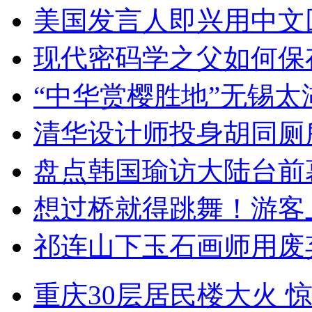
美国发言人即兴用中文
现代密码学之父如何保
“中华赏樱胜地”无锡
清华设计师投身胡同厕
盘点韩国瑜访大陆台前
想过桥就得跳舞！游客
祁连山下玉石画师用废
重庆30层居民楼大火