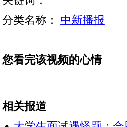
关键词：
山西运城恶犬咬伤多人 警民合力深夜将其击毙
分类名称：
中新播报
女孩北京地铁殴打老人 痛下狠手拳打脚踢
无痛分娩是否安全 医生回应
您看完该视频的心情
外交部：反对强权政治霸凌主义
外交部：有关国家言论片面不公正
相关报道
安徽一实载49人客车翻车
大学生面试遇怪题：合