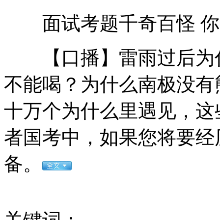
面试考题千奇百怪 你
瑞士将拍卖鹌鹑蛋大小76克拉钻石
【口播】雷雨过后为什
美五角大楼称伊朗攻击美无人机
不能喝？为什么南极没有
十万个为什么里遇见，这
男子探出窗外抽烟 坠落20层楼
者国考中，如果您将要经
男子20年河中救出13人 称救人是最大幸福
备。
表演艺术家李默然逝世 享年85岁