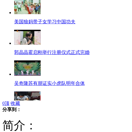
美国狼妈带子女学习中国功夫
郭晶晶霍启刚举行注册仪式正式完婚
吴奇隆苏有朋证实小虎队明年合体
0
顶
收藏
分享到：
老人飞机上休克 空姐急救挽生命
简介：