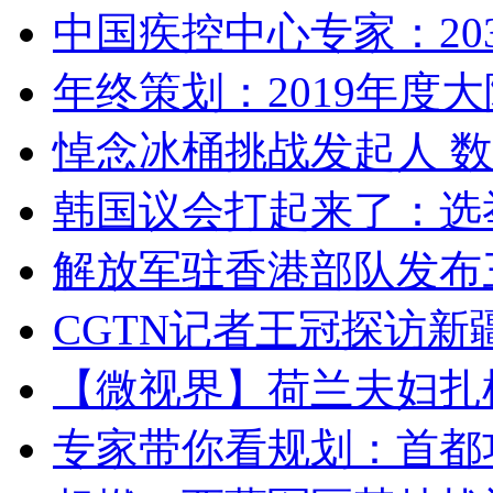
中国疾控中心专家：203
年终策划：2019年度大陆
悼念冰桶挑战发起人 数百
韩国议会打起来了：选举
解放军驻香港部队发布三
CGTN记者王冠探访新疆
【微视界】荷兰夫妇扎根青
专家带你看规划：首都功