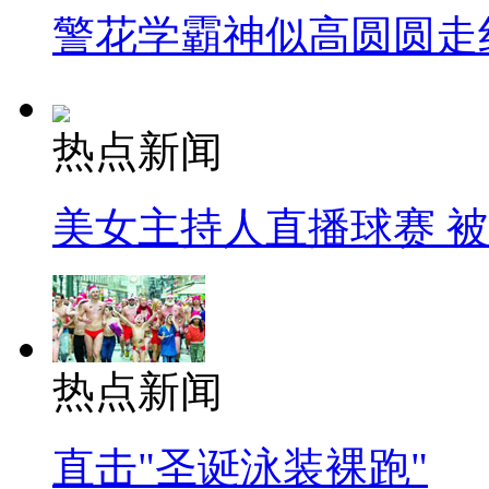
警花学霸神似高圆圆走
热点新闻
美女主持人直播球赛 
热点新闻
直击"圣诞泳装裸跑"