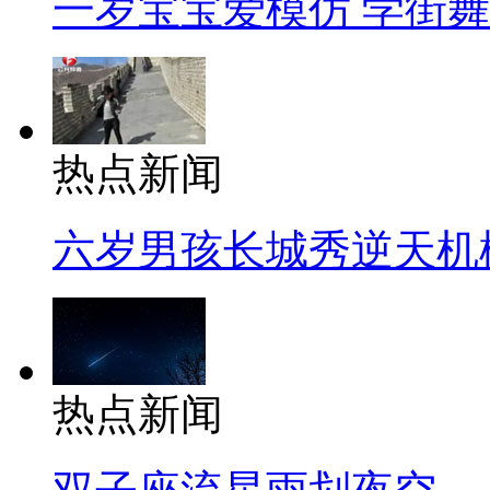
一岁宝宝爱模仿 学街
热点新闻
六岁男孩长城秀逆天机
热点新闻