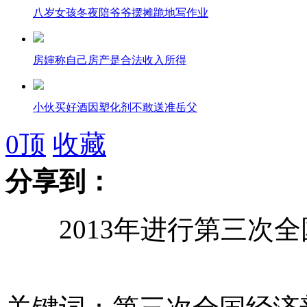
八岁女孩冬夜陪爷爷摆摊跪地写作业
房婶称自己房产是合法收入所得
小伙买好酒因塑化剂不敢送准岳父
0
顶
收藏
分享到：
拍客：火车站前路中间的“钉子户”
2013年进行第三次全
北京地铁4号线故障 大批乘客滞留
江西明年开车走高速可刷银行卡