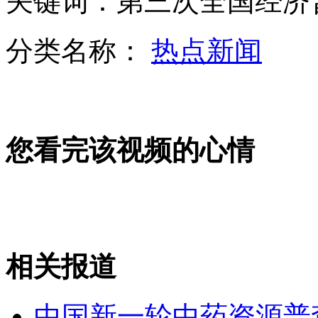
关键词：第三次全国经济
江西：向毛主席纪念堂敬赠主题国画
分类名称：
热点新闻
山西运城恶犬咬伤多人 警民合力深夜将其击毙
您看完该视频的心情
女孩北京地铁殴打老人 痛下狠手拳打脚踢
无痛分娩是否安全 医生回应
相关报道
外交部：反对强权政治霸凌主义
中国新一轮中药资源普
外交部：有关国家言论片面不公正