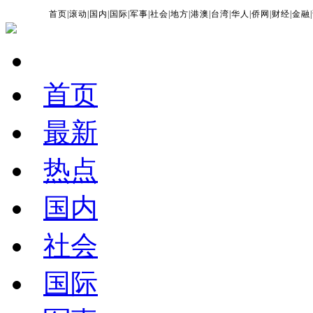
首页
|
滚动
|
国内
|
国际
|
军事
|
社会
|
地方
|
港澳
|
台湾
|
华人
|
侨网
|
财经
|
金融
|
首页
最新
热点
国内
社会
国际