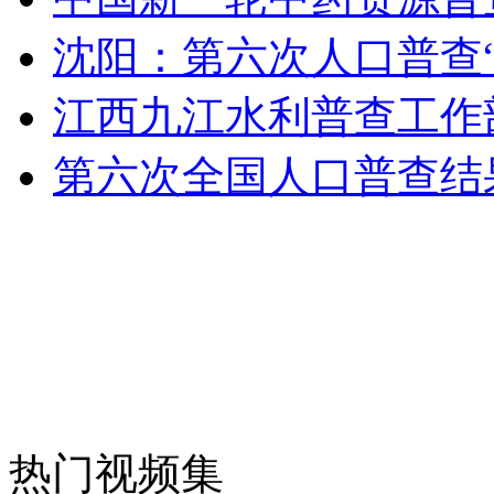
沈阳：第六次人口普查
安徽一实载49人客车翻车
江西九江水利普查工作
第六次全国人口普查结
走！跟着总书记去植树
消防员救轻生者
花炮节热闹非凡
减压"枕头大战"
纽约上演“枕头大战”
热门视频集