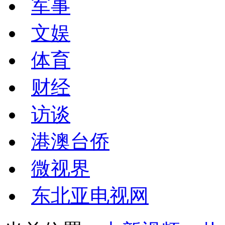
军事
文娱
体育
财经
访谈
港澳台侨
微视界
东北亚电视网