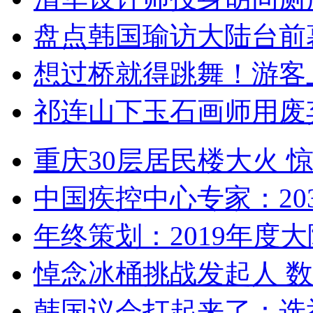
盘点韩国瑜访大陆台前
想过桥就得跳舞！游客
祁连山下玉石画师用废
重庆30层居民楼大火
中国疾控中心专家：203
年终策划：2019年度大陆
悼念冰桶挑战发起人 数百
韩国议会打起来了：选举