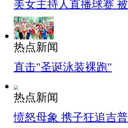
美女主持人直播球赛 
热点新闻
直击"圣诞泳装裸跑"
热点新闻
愤怒母象 携子狂追吉