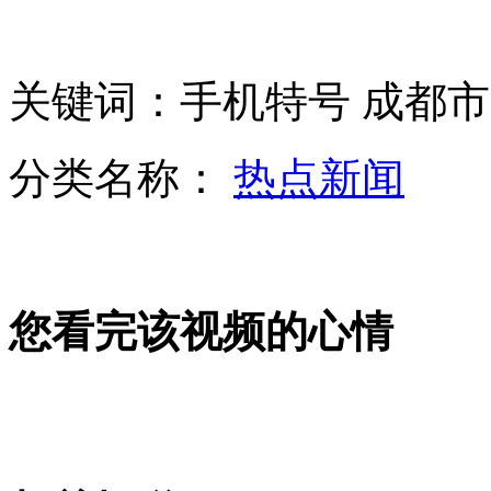
拦货车收黑钱 河南涉事交警被停职
肯德基原料鸡饲料被曝可毒死苍蝇
关键词：手机特号 成都
分类名称：
热点新闻
少女捐赠器官 卫生部副部长亲自操刀
山西运城恶犬咬伤多人 警民合力深夜将其击毙
您看完该视频的心情
女孩北京地铁殴打老人 痛下狠手拳打脚踢
无痛分娩是否安全 医生回应