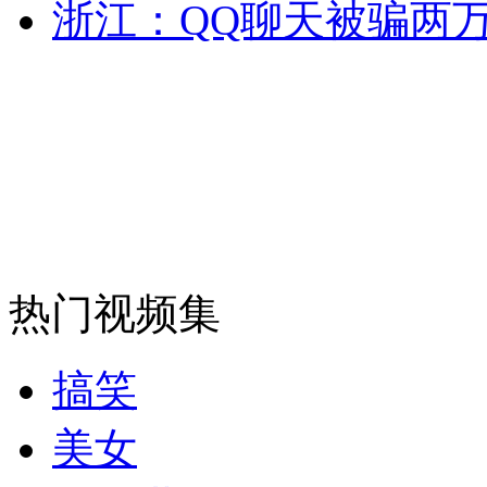
浙江：QQ聊天被骗两
纽约上演“枕头大战”
司机酒驾遇交警 急速倒车逃窜
热门视频集
搞笑
美女