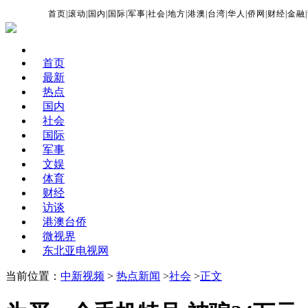
首页
|
滚动
|
国内
|
国际
|
军事
|
社会
|
地方
|
港澳
|
台湾
|
华人
|
侨网
|
财经
|
金融
|
首页
最新
热点
国内
社会
国际
军事
文娱
体育
财经
访谈
港澳台侨
微视界
东北亚电视网
当前位置：
中新视频
>
热点新闻
>
社会
>
正文