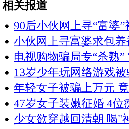
相关报道
外交部：反对强权政治霸凌主义
90后小伙网上寻“富婆
外交部：有关国家言论片面不公正
小伙网上寻富婆求包养
电视购物骗局专“杀熟”
安徽一实载49人客车翻车
13岁少年玩网络游戏被
年轻女子被骗上万元 
走！跟着总书记去植树
47岁女子装嫩征婚 4位
消防员救轻生者
花炮节热闹非凡
减压"枕头大战"
少女欲穿越回清朝 喝"神