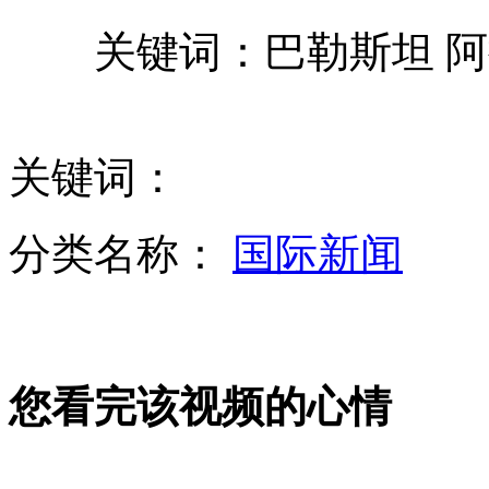
关键词：巴勒斯坦 阿
世乒团体挑战赛中国队包揽男女团冠军
左宗棠诞辰200周年 后裔呼吁捍卫疆土
关键词：
分类名称：
国际新闻
新疆一货车先后与两车相撞致8人死亡
新西兰航空推"霍比特人"主题客机
您看完该视频的心情
雅典地铁站突演莎翁剧 乘客齐参与