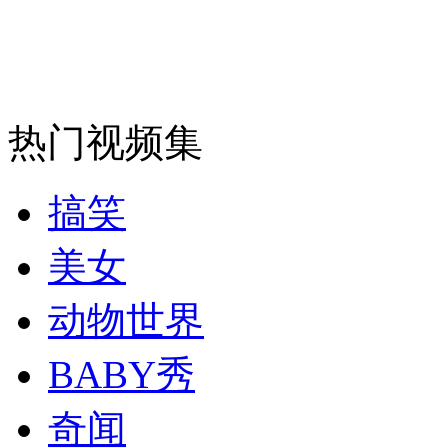
走！跟着总书记去植树
热门视频集
消防员救轻生者
花炮节热闹非凡
减压"枕头大战"
搞笑
美女
纽约上演“枕头大战”
动物世界
司机酒驾遇交警 急速倒车逃窜
BABY秀
奇闻