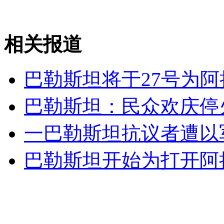
山西运城恶犬咬伤多人 警民合力深夜将其击毙
相关报道
女孩北京地铁殴打老人 痛下狠手拳打脚踢
巴勒斯坦将于27号为
无痛分娩是否安全 医生回应
巴勒斯坦：民众欢庆停
外交部：反对强权政治霸凌主义
一巴勒斯坦抗议者遭以
巴勒斯坦开始为打开阿
外交部：有关国家言论片面不公正
安徽一实载49人客车翻车