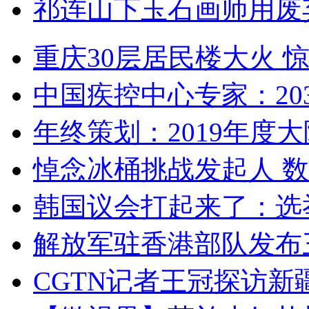
祁连山下玉石画师用废
重庆30层居民楼大火
中国疾控中心专家：203
年终策划：2019年度大陆
悼念冰桶挑战发起人 数百
韩国议会打起来了：选举
解放军驻香港部队发布三
CGTN记者王冠探访新疆