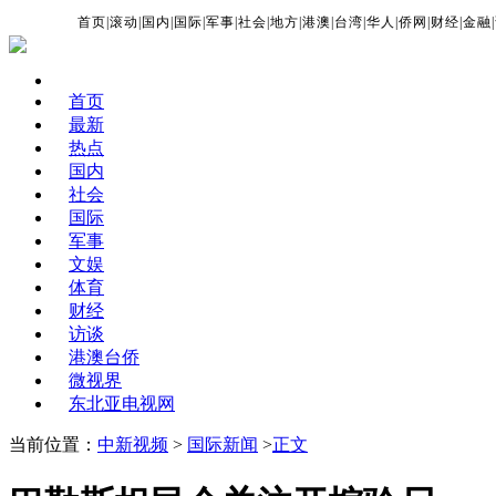
首页
|
滚动
|
国内
|
国际
|
军事
|
社会
|
地方
|
港澳
|
台湾
|
华人
|
侨网
|
财经
|
金融
|
首页
最新
热点
国内
社会
国际
军事
文娱
体育
财经
访谈
港澳台侨
微视界
东北亚电视网
当前位置：
中新视频
>
国际新闻
>
正文