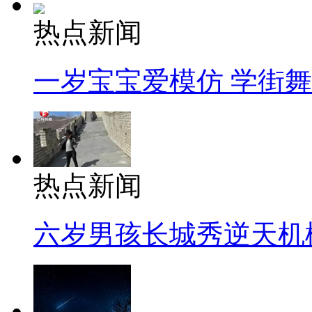
热点新闻
一岁宝宝爱模仿 学街
热点新闻
六岁男孩长城秀逆天机