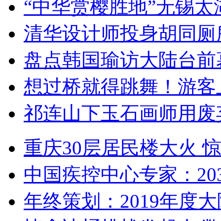
“中华赏樱胜地”无锡
清华设计师投身胡同厕
盘点韩国瑜访大陆台前
想过桥就得跳舞！游客
祁连山下玉石画师用废
重庆30层居民楼大火
中国疾控中心专家：203
年终策划：2019年度大陆