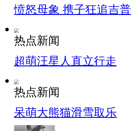
愤怒母象 携子狂追吉
热点新闻
超萌汪星人直立行走
热点新闻
呆萌大熊猫滑雪取乐