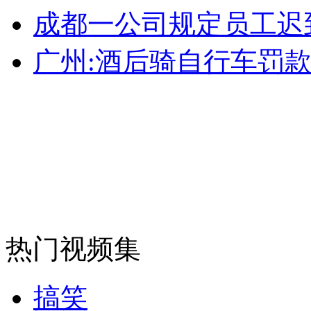
成都一公司规定员工迟
安徽一实载49人客车翻车
广州:酒后骑自行车罚款
走！跟着总书记去植树
消防员救轻生者
花炮节热闹非凡
减压"枕头大战"
热门视频集
纽约上演“枕头大战”
司机酒驾遇交警 急速倒车逃窜
搞笑