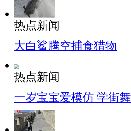
热点新闻
大白鲨腾空捕食猎物
热点新闻
一岁宝宝爱模仿 学街