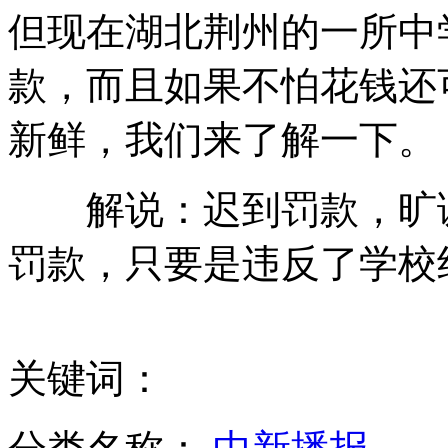
但现在湖北荆州的一所中
日美2013年共同研发新型"三体船"战舰
款，而且如果不怕花钱还
新鲜，我们来了解一下。
公务员面试弃考将被记入诚信档案
解说：迟到罚款，旷课
罚款，只要是违反了学校
乳业打假人蒋卫锁遇害系家庭纠纷引发
酒鬼酒为检出塑化剂一事道歉
关键词：