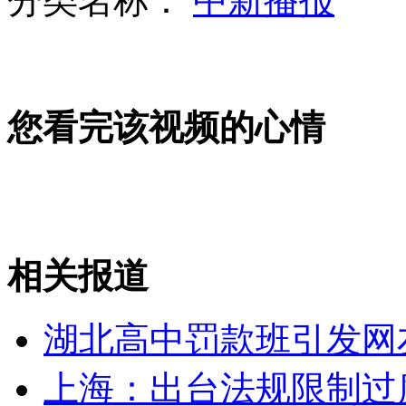
分类名称：
中新播报
维泰尔夺得F1年度冠军
山西运城恶犬咬伤多人 警民合力深夜将其击毙
您看完该视频的心情
女孩北京地铁殴打老人 痛下狠手拳打脚踢
无痛分娩是否安全 医生回应
相关报道
外交部：反对强权政治霸凌主义
湖北高中罚款班引发网
外交部：有关国家言论片面不公正
上海：出台法规限制过