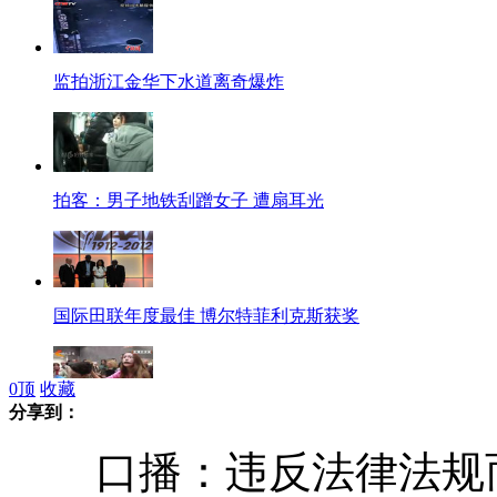
监拍浙江金华下水道离奇爆炸
拍客：男子地铁刮蹭女子 遭扇耳光
国际田联年度最佳 博尔特菲利克斯获奖
0
顶
收藏
分享到：
雅典地铁站变身剧院上演现代版莎翁剧
口播：违反法律法规而