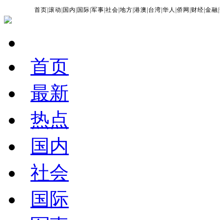
首页
|
滚动
|
国内
|
国际
|
军事
|
社会
|
地方
|
港澳
|
台湾
|
华人
|
侨网
|
财经
|
金融
|
首页
最新
热点
国内
社会
国际