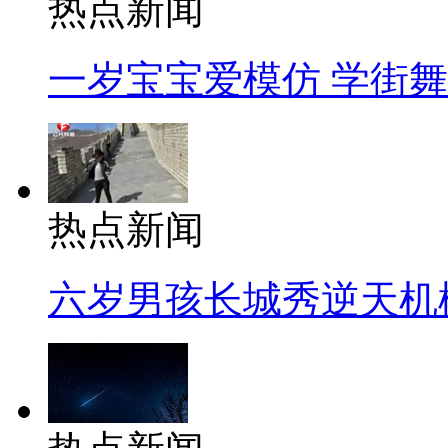
热点新闻
一岁宝宝爱模仿 学街
热点新闻
六岁男孩长城秀逆天机