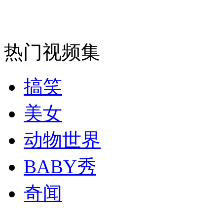
走！跟着总书记去植树
消防员救轻生者
花炮节热闹非凡
减压"枕头大战"
热门视频集
搞笑
纽约上演“枕头大战”
美女
司机酒驾遇交警 急速倒车逃窜
动物世界
BABY秀
奇闻