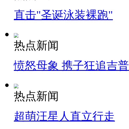
直击"圣诞泳装裸跑"
热点新闻
愤怒母象 携子狂追吉
热点新闻
超萌汪星人直立行走