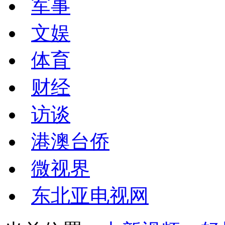
军事
文娱
体育
财经
访谈
港澳台侨
微视界
东北亚电视网