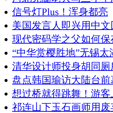
信号灯Plus！浑身都亮
美国发言人即兴用中文
现代密码学之父如何保
“中华赏樱胜地”无锡
清华设计师投身胡同厕
盘点韩国瑜访大陆台前
想过桥就得跳舞！游客
祁连山下玉石画师用废