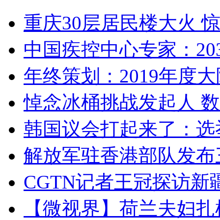
重庆30层居民楼大火
中国疾控中心专家：203
年终策划：2019年度大陆
悼念冰桶挑战发起人 数百
韩国议会打起来了：选举
解放军驻香港部队发布三
CGTN记者王冠探访新疆
【微视界】荷兰夫妇扎根青