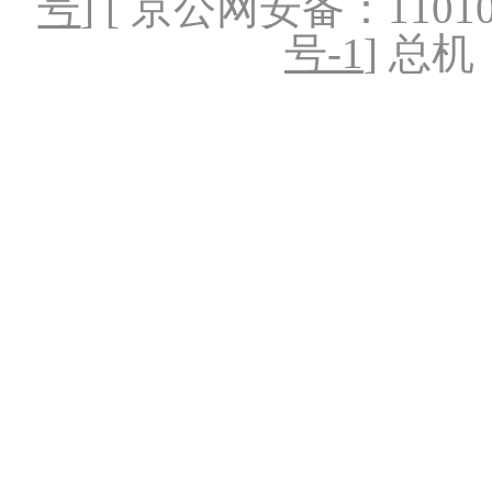
号
] [ 京公网安备：1101020
号-1
] 总机：