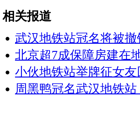
女孩北京地铁殴打老人 痛下狠手拳打脚踢
相关报道
无痛分娩是否安全 医生回应
武汉地铁站冠名将被撤
北京超7成保障房建在
外交部：反对强权政治霸凌主义
小伙地铁站举牌征女友回
外交部：有关国家言论片面不公正
周黑鸭冠名武汉地铁站
安徽一实载49人客车翻车