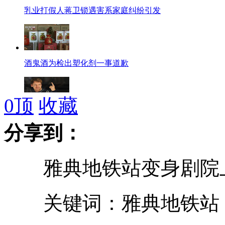
乳业打假人蒋卫锁遇害系家庭纠纷引发
酒鬼酒为检出塑化剂一事道歉
0
顶
收藏
维泰尔夺得F1年度冠军
分享到：
雅典地铁站变身剧院上
巴勒斯坦民众关注开棺验尸
关键词：雅典地铁站
哈马斯支持阿拉法特开棺验尸