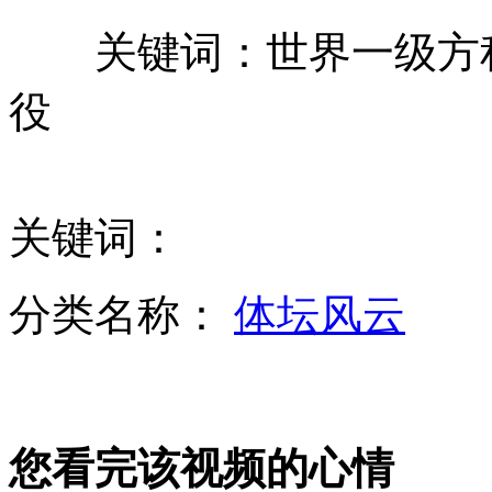
关键词：世界一级方程式
海内外高僧湖南演绎佛教音乐
役
世乒团体挑战赛中国队包揽男女团冠军
关键词：
左宗棠诞辰200周年 后裔呼吁捍卫疆土
分类名称：
体坛风云
新疆一货车先后与两车相撞致8人死亡
您看完该视频的心情
新西兰航空推"霍比特人"主题客机