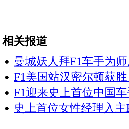
山西运城恶犬咬伤多人 警民合力深夜将其击毙
相关报道
女孩北京地铁殴打老人 痛下狠手拳打脚踢
曼城妖人拜F1车手为
无痛分娩是否安全 医生回应
F1美国站汉密尔顿获胜
外交部：反对强权政治霸凌主义
F1迎来史上首位中国
外交部：有关国家言论片面不公正
史上首位女性经理入主