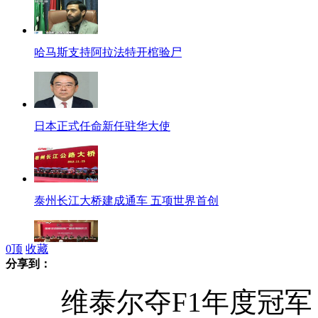
哈马斯支持阿拉法特开棺验尸
日本正式任命新任驻华大使
泰州长江大桥建成通车 五项世界首创
0
顶
收藏
分享到：
国家汉语国际推广基地落户云南
维泰尔夺F1年度冠军 