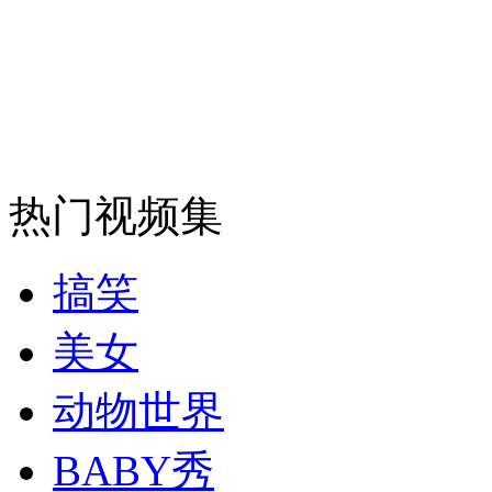
安徽一实载49人客车翻车
走！跟着总书记去植树
热门视频集
消防员救轻生者
花炮节热闹非凡
减压"枕头大战"
搞笑
美女
纽约上演“枕头大战”
动物世界
司机酒驾遇交警 急速倒车逃窜
BABY秀