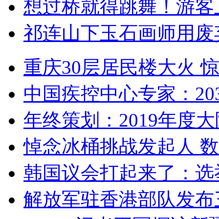
想过桥就得跳舞！游客
祁连山下玉石画师用废
重庆30层居民楼大火
中国疾控中心专家：203
年终策划：2019年度大陆
悼念冰桶挑战发起人 数百
韩国议会打起来了：选举
解放军驻香港部队发布三