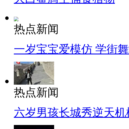
热点新闻
一岁宝宝爱模仿 学街
热点新闻
六岁男孩长城秀逆天机