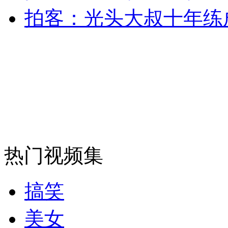
走！跟着总书记去植树
拍客：光头大叔十年练
消防员救轻生者
花炮节热闹非凡
减压"枕头大战"
纽约上演“枕头大战”
司机酒驾遇交警 急速倒车逃窜
热门视频集
搞笑
美女