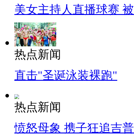
美女主持人直播球赛 
热点新闻
直击"圣诞泳装裸跑"
热点新闻
愤怒母象 携子狂追吉