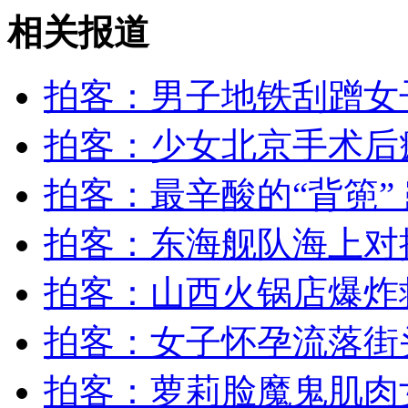
相关报道
女孩北京地铁殴打老人 痛下狠手拳打脚踢
拍客：男子地铁刮蹭女
无痛分娩是否安全 医生回应
拍客：少女北京手术后
外交部：反对强权政治霸凌主义
拍客：最辛酸的“背篼”
外交部：有关国家言论片面不公正
拍客：东海舰队海上对
拍客：山西火锅店爆炸救
安徽一实载49人客车翻车
拍客：女子怀孕流落街
拍客：萝莉脸魔鬼肌肉