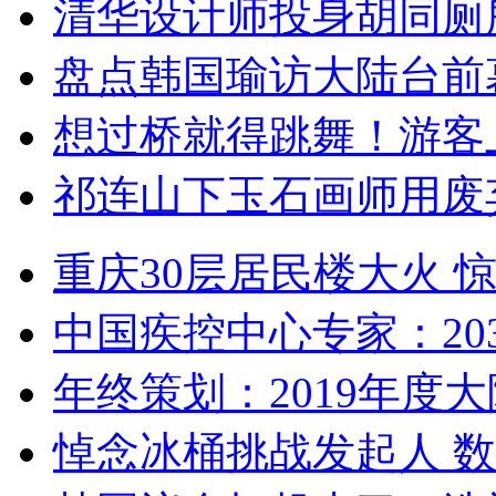
清华设计师投身胡同厕
盘点韩国瑜访大陆台前
想过桥就得跳舞！游客
祁连山下玉石画师用废
重庆30层居民楼大火
中国疾控中心专家：203
年终策划：2019年度大陆
悼念冰桶挑战发起人 数百