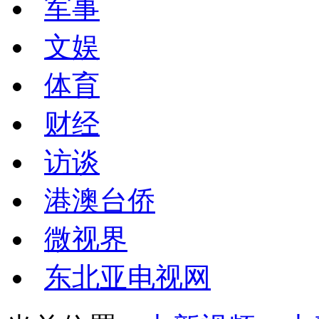
军事
文娱
体育
财经
访谈
港澳台侨
微视界
东北亚电视网