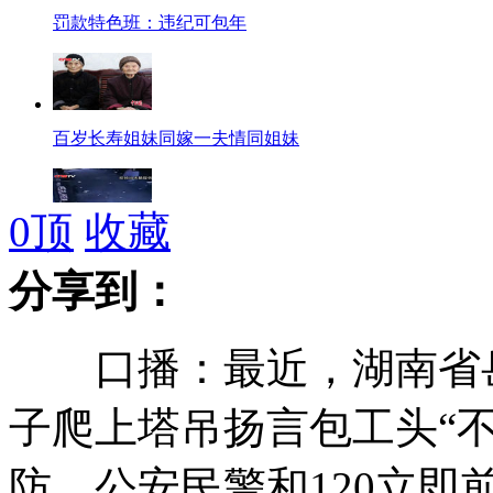
罚款特色班：违纪可包年
百岁长寿姐妹同嫁一夫情同姐妹
0
顶
收藏
监拍浙江金华下水道离奇爆炸
分享到：
口播：最近，湖南省岳
拍客：男子地铁刮蹭女子 遭扇耳光
子爬上塔吊扬言包工头“
防、公安民警和120立即
国际田联年度最佳 博尔特菲利克斯获奖