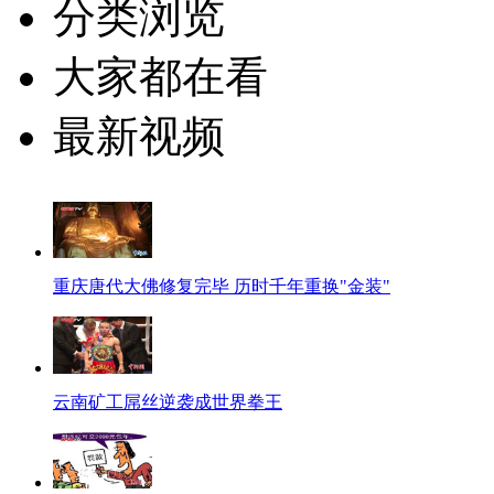
分类浏览
大家都在看
最新视频
重庆唐代大佛修复完毕 历时千年重换"金装"
云南矿工屌丝逆袭成世界拳王