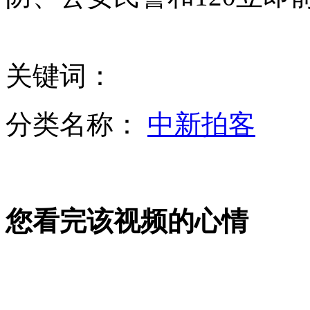
关键词：
雅典地铁站变身剧院上演现代版莎翁剧
分类名称：
中新拍客
日美2013年共同研发新型"三体船"战舰
公务员面试弃考将被记入诚信档案
您看完该视频的心情
山西运城恶犬咬伤多人 警民合力深夜将其击毙