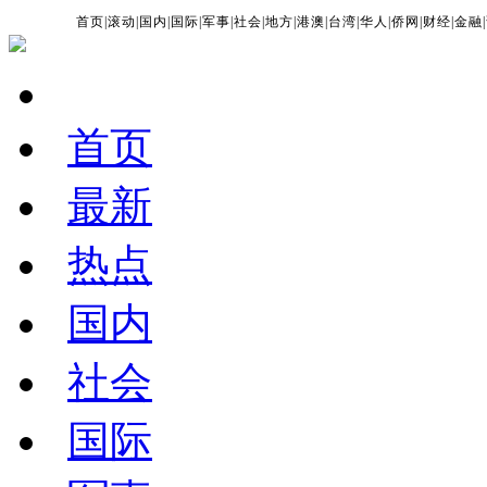
首页
|
滚动
|
国内
|
国际
|
军事
|
社会
|
地方
|
港澳
|
台湾
|
华人
|
侨网
|
财经
|
金融
|
首页
最新
热点
国内
社会
国际