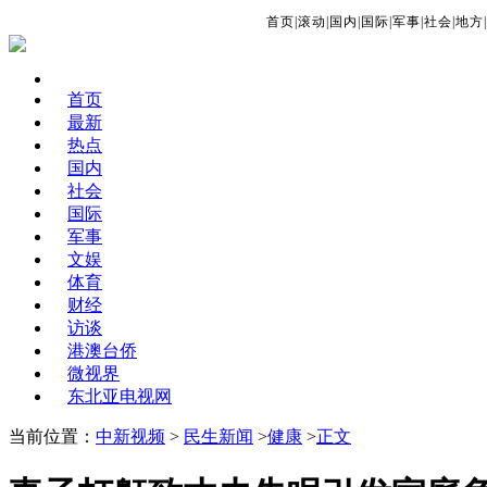
首页
|
滚动
|
国内
|
国际
|
军事
|
社会
|
地方
|
首页
最新
热点
国内
社会
国际
军事
文娱
体育
财经
访谈
港澳台侨
微视界
东北亚电视网
当前位置：
中新视频
>
民生新闻
>
健康
>
正文