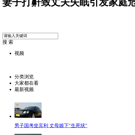
妻子打鼾致丈夫失眠引发家庭
搜 索
视频
分类浏览
大家都在看
最新视频
男子国考坐宾利 丈母娘下"生死状"