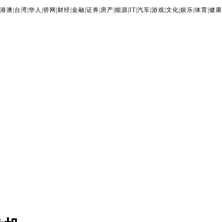
港澳
|
台湾
|
华人
|
侨网
|
财经
|
金融
|
证券
|
房产
|
能源
|
IT
|
汽车
|
游戏
|
文化
|
娱乐
|
体育
|
健康