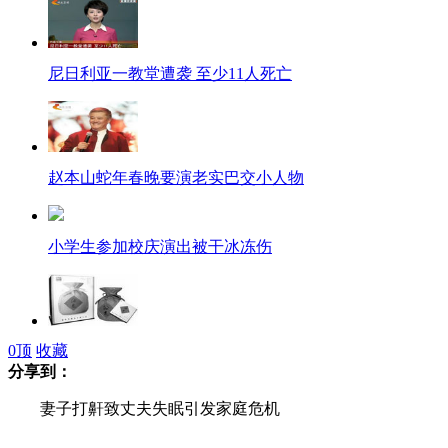
尼日利亚一教堂遭袭 至少11人死亡
赵本山蛇年春晚要演老实巴交小人物
小学生参加校庆演出被干冰冻伤
0
顶
收藏
酒鬼酒称塑化剂问题恐出在包装线
分享到：
妻子打鼾致丈夫失眠引发家庭危机
红薯滞销免费送市民遭万人哄抢