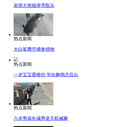
呆萌大熊猫滑雪取乐
热点新闻
大白鲨腾空捕食猎物
热点新闻
一岁宝宝爱模仿 学街舞萌态百出
热点新闻
六岁男孩长城秀逆天机械舞