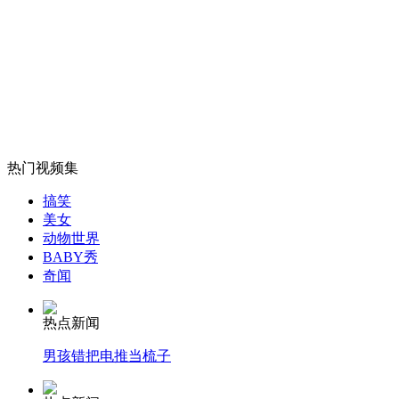
女孩北京地铁殴打老人 痛下狠手拳打脚踢
无痛分娩是否安全 医生回应
外交部：反对强权政治霸凌主义
热门视频集
外交部：有关国家言论片面不公正
搞笑
美女
动物世界
BABY秀
奇闻
安徽一实载49人客车翻车
热点新闻
男孩错把电推当梳子
走！跟着总书记去植树