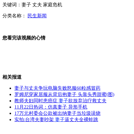
关键词：妻子 丈夫 家庭危机
山西使用液化气罐饭店全停业
分类名称：
民生新闻
姚晨夫妇获邀蛇年春晚明星家庭
您看完该视频的心情
蟒蛇偷吃鸡 肚子撑大遭卡被活捉
相关报道
14党混战 日将迎来最“乱”大选
妻子与丈夫争玩电脑失败怒服60粒感冒药
罗姆尼穿家居服从背后抱妻子 头靠头秀甜蜜(图)
教师夫妇同时患癌症
妻子
欲放弃治疗救丈夫
山西运城恶犬咬伤多人 警民合力深夜将其击毙
11月22日热词：仿真妻子 异形手机
17万元村委会公款被出纳妻子当垃圾误烧
实拍:台湾夫妻吵架
妻子
逼丈夫全裸蛙跳