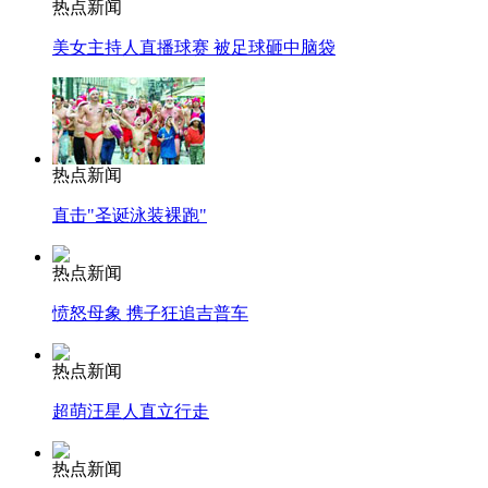
热点新闻
美女主持人直播球赛 被足球砸中脑袋
热点新闻
直击"圣诞泳装裸跑"
热点新闻
愤怒母象 携子狂追吉普车
热点新闻
超萌汪星人直立行走
热点新闻