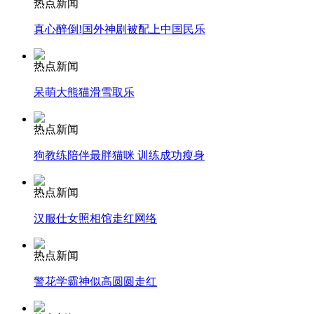
热点新闻
真心醉倒!国外神剧被配上中国民乐
消防员救轻生者
花炮节热闹非凡
减压"枕头大战"
热点新闻
呆萌大熊猫滑雪取乐
纽约上演“枕头大战”
热点新闻
狗教练陪伴最胖猫咪 训练成功瘦身
司机酒驾遇交警 急速倒车逃窜
热点新闻
汉服仕女照相馆走红网络
热点新闻
警花学霸神似高圆圆走红