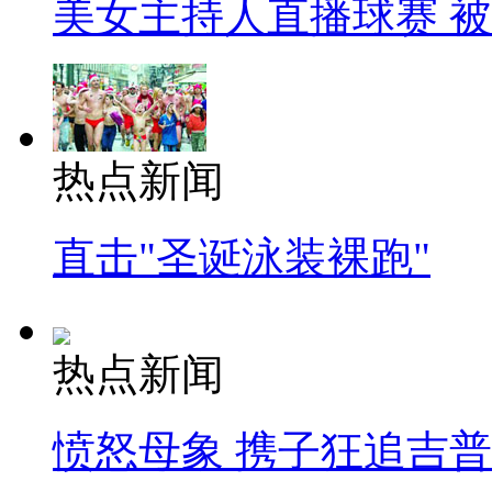
美女主持人直播球赛 
热点新闻
直击"圣诞泳装裸跑"
热点新闻
愤怒母象 携子狂追吉