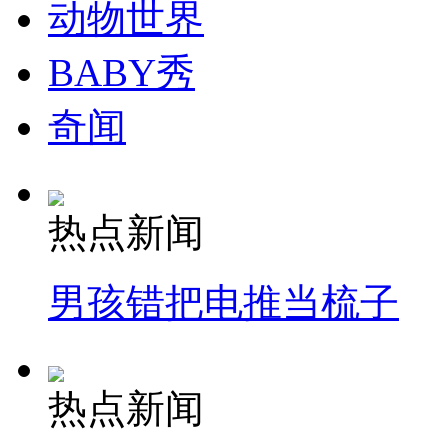
动物世界
BABY秀
走！跟着总书记去植树
奇闻
消防员救轻生者
花炮节热闹非凡
减压"枕头大战"
热点新闻
纽约上演“枕头大战”
男孩错把电推当梳子
司机酒驾遇交警 急速倒车逃窜
热点新闻