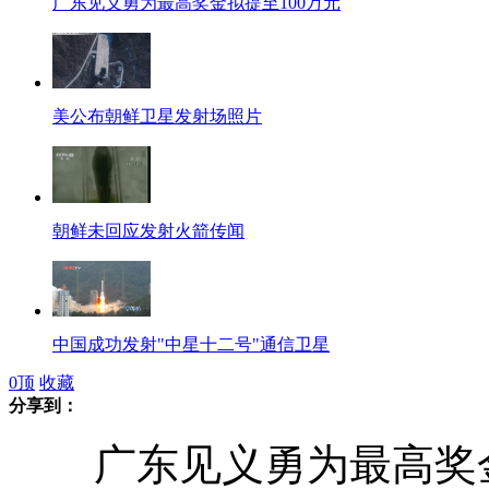
广东见义勇为最高奖金拟提至100万元
美公布朝鲜卫星发射场照片
朝鲜未回应发射火箭传闻
中国成功发射"中星十二号"通信卫星
0
顶
收藏
分享到：
广东见义勇为最高奖金
姚明荣获港大颁授名誉博士学位