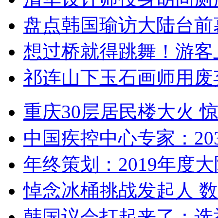
盘点韩国瑜访大陆台前
想过桥就得跳舞！游客
祁连山下玉石画师用废
重庆30层居民楼大火
中国疾控中心专家：203
年终策划：2019年度大陆
悼念冰桶挑战发起人 数百
韩国议会打起来了：选举