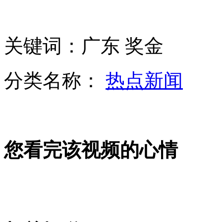
同事含泪追忆罗阳:亲切随和敬业奉献
关键词：广东 奖金
分类名称：
热点新闻
中学安装"电子围栏"称保障学生安全
"快乐校车"助奥运冠军家乡农村教育
您看完该视频的心情
众多市民自发吊唁"航空巨人"罗阳