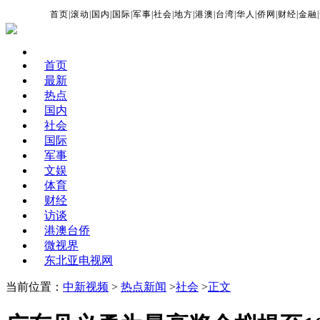
首页
|
滚动
|
国内
|
国际
|
军事
|
社会
|
地方
|
港澳
|
台湾
|
华人
|
侨网
|
财经
|
金融
|
首页
最新
热点
国内
社会
国际
军事
文娱
体育
财经
访谈
港澳台侨
微视界
东北亚电视网
当前位置：
中新视频
>
热点新闻
>
社会
>
正文