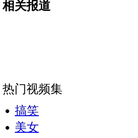
相关报道
山西运城恶犬咬伤多人 警民合力深夜将其击毙
女孩北京地铁殴打老人 痛下狠手拳打脚踢
无痛分娩是否安全 医生回应
外交部：反对强权政治霸凌主义
热门视频集
外交部：有关国家言论片面不公正
搞笑
美女
安徽一实载49人客车翻车