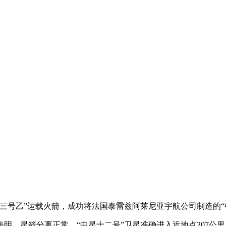
长征三号乙”运载火箭，成功将法国泰雷兹阿莱尼亚宇航公司制造的
星箭分离正常，“中星十二号”卫星准确进入近地点207公里、远