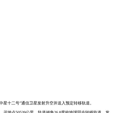
“中星十二号”通信卫星发射升空并送入预定转移轨道。
地点50539公里、轨道倾角26.8度的地球同步转移轨道，发