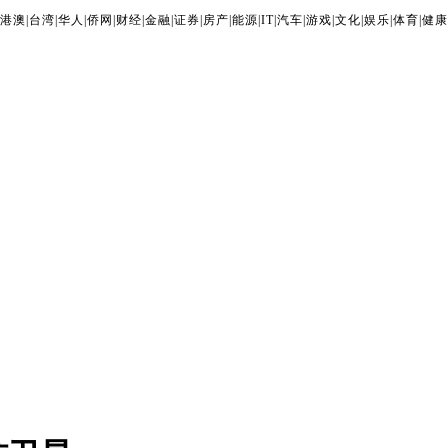
港澳
|
台湾
|
华人
|
侨网
|
财经
|
金融
|
证券
|
房产
|
能源
|
IT
|
汽车
|
游戏
|
文化
|
娱乐
|
体育
|
健康