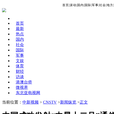
首页
|
滚动
|
国内
|
国际
|
军事
|
社会
|
地方
|
首页
最新
热点
国内
社会
国际
军事
文娱
体育
财经
访谈
港澳台侨
微视界
东北亚电视网
当前位置：
中新视频
>
CNSTV
>
新闻纵览
>
正文