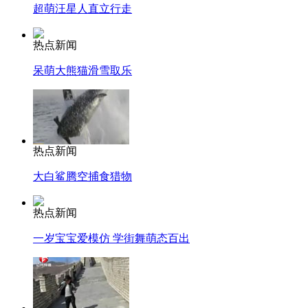
超萌汪星人直立行走
热点新闻
呆萌大熊猫滑雪取乐
热点新闻
大白鲨腾空捕食猎物
热点新闻
一岁宝宝爱模仿 学街舞萌态百出