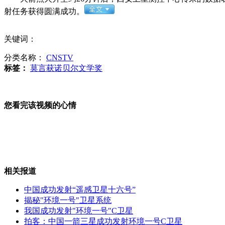
射任务获得圆满成功。
梁咏琪结婚一周年仍处蜜月期
关键词：
分类名称：
CNSTV
标签：
莫言获诺贝尔文学奖
中国航母鸣响汽笛为罗阳送行
您看完该视频的心情
民警为掩护战友殉职 千名市民送别
相关报道
贫困县斥资百万建"香烟"门
中国成功发射“遥感卫星十六号”
揭秘"环境一号"卫星系统
我国成功发射"环境一号"C卫星
拍客：中国一箭三星成功发射环境一号C卫星