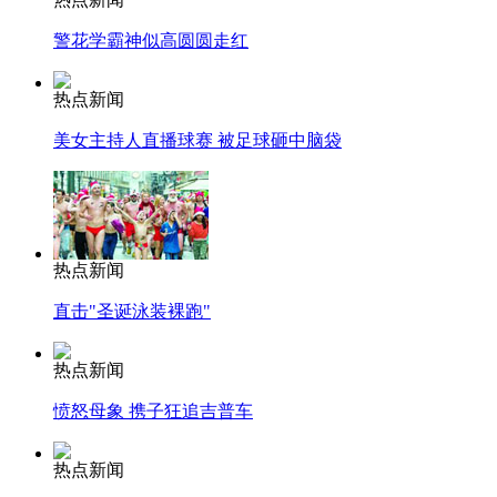
警花学霸神似高圆圆走红
热点新闻
美女主持人直播球赛 被足球砸中脑袋
热点新闻
直击"圣诞泳装裸跑"
热点新闻
愤怒母象 携子狂追吉普车
热点新闻