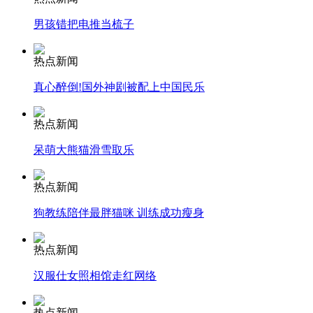
男孩错把电推当梳子
安徽一实载49人客车翻车
热点新闻
真心醉倒!国外神剧被配上中国民乐
走！跟着总书记去植树
热点新闻
呆萌大熊猫滑雪取乐
消防员救轻生者
花炮节热闹非凡
减压"枕头大战"
热点新闻
狗教练陪伴最胖猫咪 训练成功瘦身
纽约上演“枕头大战”
热点新闻
汉服仕女照相馆走红网络
司机酒驾遇交警 急速倒车逃窜
热点新闻