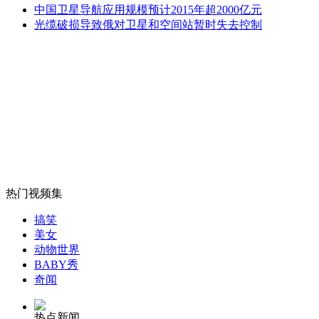
大楼爆破不告知 居民当地震很恐慌
中国卫星导航应用规模预计2015年超2000亿元
光缆破损导致俄对卫星和空间站暂时失去控制
山西运城恶犬咬伤多人 警民合力深夜将其击毙
女孩北京地铁殴打老人 痛下狠手拳打脚踢
无痛分娩是否安全 医生回应
热门视频集
搞笑
外交部：反对强权政治霸凌主义
美女
动物世界
BABY秀
外交部：有关国家言论片面不公正
奇闻
热点新闻