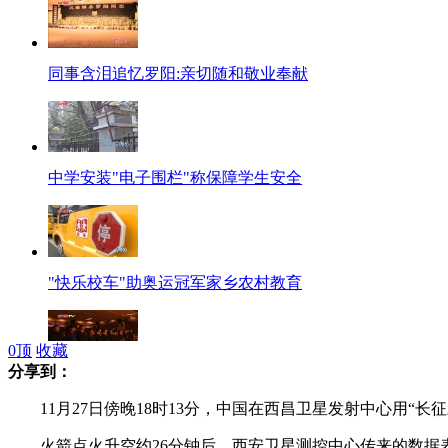
同事含泪追忆罗阳:亲切随和敬业奉献
中学安装"电子围栏"称保障学生安全
"快乐校车"助奥运冠军家乡农村教育
0
顶
收藏
分享到：
众多市民自发吊唁"航空巨人"罗阳
11月27日傍晚18时13分，中国在西昌卫星发射中心用“
火箭点火升空约26分钟后，西安卫星测控中心传来的数据表明，