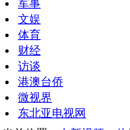
军事
文娱
体育
财经
访谈
港澳台侨
微视界
东北亚电视网