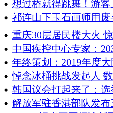
想过桥就得跳舞！游客
祁连山下玉石画师用废
重庆30层居民楼大火
中国疾控中心专家：203
年终策划：2019年度大陆
悼念冰桶挑战发起人 数百
韩国议会打起来了：选举
解放军驻香港部队发布三