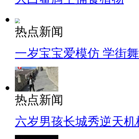
热点新闻
一岁宝宝爱模仿 学街
热点新闻
六岁男孩长城秀逆天机