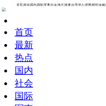
首页
|
滚动
|
国内
|
国际
|
军事
|
社会
|
地方
|
港澳
|
台湾
|
华人
|
侨网
|
财经
|
金融
|
首页
最新
热点
国内
社会
国际