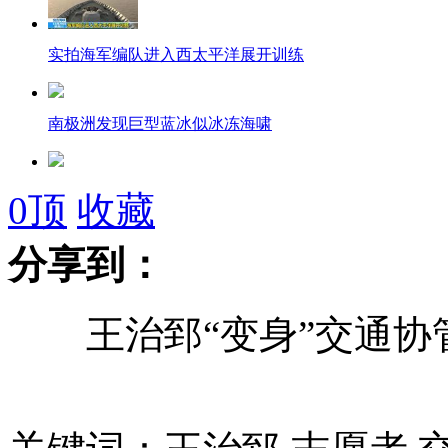
实拍海军编队进入西太平洋展开训练
南极洲发现巨型蓝冰似冰冻海啸
抢劫犯能歌善舞上电视相亲被擒
0
顶
收藏
分享到：
女童遭继母虐待2年7次住院
王治郅“变身”交通协
韩“罗老”号火箭将进行模拟发射演练
金喜善因女儿长相引热议而伤心