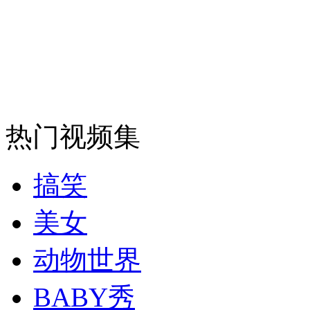
安徽一实载49人客车翻车
走！跟着总书记去植树
热门视频集
消防员救轻生者
花炮节热闹非凡
减压"枕头大战"
搞笑
美女
纽约上演“枕头大战”
动物世界
BABY秀
司机酒驾遇交警 急速倒车逃窜