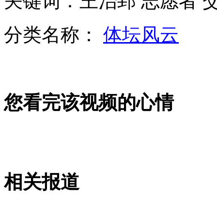
关键词：王治郅 志愿者 
实拍"功夫高手"打倒七名拆迁人员
分类名称：
体坛风云
山西运城恶犬咬伤多人 警民合力深夜将其击毙
女孩北京地铁殴打老人 痛下狠手拳打脚踢
您看完该视频的心情
无痛分娩是否安全 医生回应
外交部：反对强权政治霸凌主义
相关报道
外交部：有关国家言论片面不公正