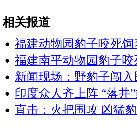
外交部：反对强权政治霸凌主义
相关报道
外交部：有关国家言论片面不公正
福建动物园豹子咬死饲
福建南平动物园豹子咬
安徽一实载49人客车翻车
新闻现场：野豹子闯入
印度众人齐上阵 “落井
走！跟着总书记去植树
直击：火把围攻 凶猛豹
消防员救轻生者
花炮节热闹非凡
减压"枕头大战"