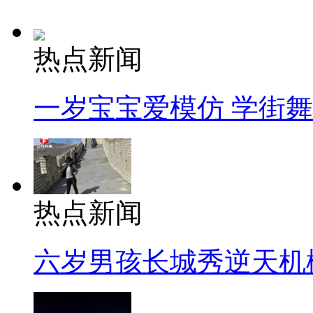
热点新闻
一岁宝宝爱模仿 学街
热点新闻
六岁男孩长城秀逆天机