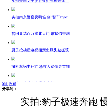
实拍美国女子肥胖被拒登机致死亡
实拍南京警察卖萌:自创"警车style"
贫困县花百万建北大门 形状似香烟
男子抢劫后电视相亲出风头被抓获
司机车祸中死亡 急救人员偷走首饰
宁波:夫妻穿情侣装办离婚
0
顶
收藏
分享到：
实拍:豹子极速奔跑 
实拍:豹子极速奔跑 慢动作令人震撼