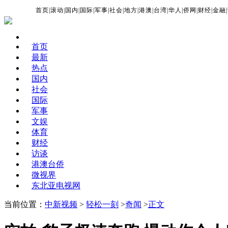
首页
|
滚动
|
国内
|
国际
|
军事
|
社会
|
地方
|
港澳
|
台湾
|
华人
|
侨网
|
财经
|
金融
|
首页
最新
热点
国内
社会
国际
军事
文娱
体育
财经
访谈
港澳台侨
微视界
东北亚电视网
当前位置：
中新视频
>
轻松一刻
>
奇闻
>
正文