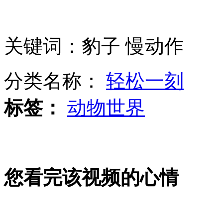
女子在外留学 4个月莫名被扣795分
关键词：豹子 慢动作
分类名称：
轻松一刻
曝添塑化剂能使3年低档酒变30年陈酿
标签：
动物世界
山西运城恶犬咬伤多人 警民合力深夜将其击毙
您看完该视频的心情
女孩北京地铁殴打老人 痛下狠手拳打脚踢
无痛分娩是否安全 医生回应