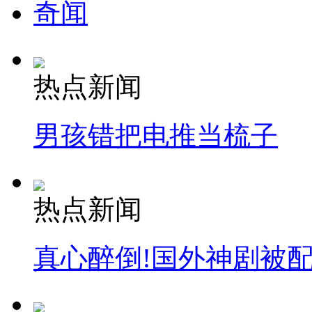
奇闻
热点新闻
男孩错把电推当梳子
热点新闻
真心醉倒!国外神剧被