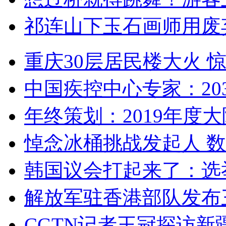
祁连山下玉石画师用废
重庆30层居民楼大火
中国疾控中心专家：203
年终策划：2019年度大陆
悼念冰桶挑战发起人 数百
韩国议会打起来了：选举
解放军驻香港部队发布三
CGTN记者王冠探访新疆