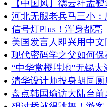
【中国风】德云社孟鹤
河北无腿老兵马三小：爬
信号灯Plus！浑身都亮
美国发言人即兴用中文
现代密码学之父如何保
“中华赏樱胜地”无锡
清华设计师投身胡同厕
盘点韩国瑜访大陆台前
想过桥就得跳舞！游客