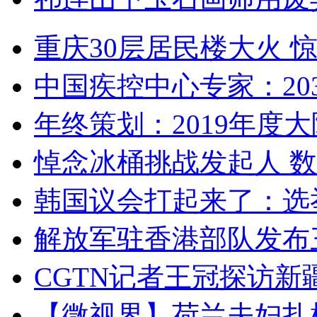
重庆30层居民楼大火
中国疾控中心专家：203
年终策划：2019年度大陆
悼念冰桶挑战发起人 数百
韩国议会打起来了：选举
解放军驻香港部队发布三
CGTN记者王冠探访新疆
【微视界】荷兰夫妇扎根青