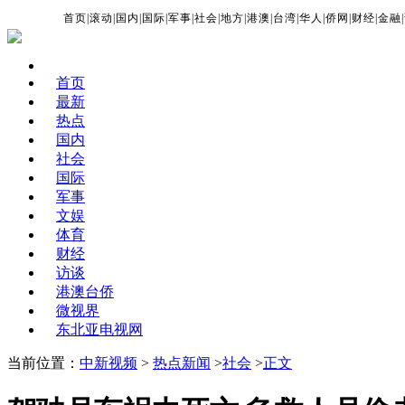
首页
|
滚动
|
国内
|
国际
|
军事
|
社会
|
地方
|
港澳
|
台湾
|
华人
|
侨网
|
财经
|
金融
|
首页
最新
热点
国内
社会
国际
军事
文娱
体育
财经
访谈
港澳台侨
微视界
东北亚电视网
当前位置：
中新视频
>
热点新闻
>
社会
>
正文