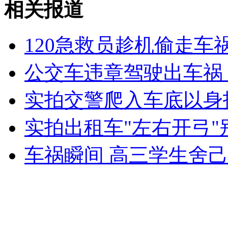
相关报道
无痛分娩是否安全 医生回应
120急救员趁机偷走车
外交部：反对强权政治霸凌主义
公交车违章驾驶出车祸
外交部：有关国家言论片面不公正
实拍交警爬入车底以身
实拍出租车"左右开弓
安徽一实载49人客车翻车
车祸瞬间 高三学生舍
走！跟着总书记去植树