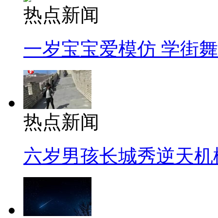
热点新闻
一岁宝宝爱模仿 学街
热点新闻
六岁男孩长城秀逆天机