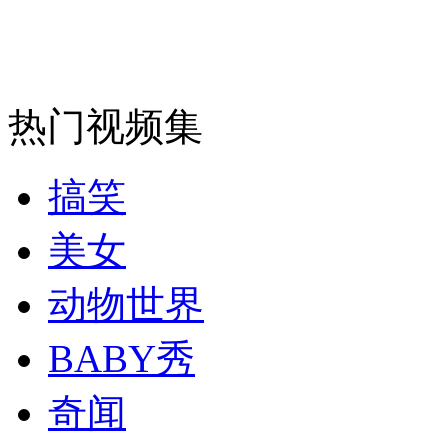
消防员救轻生者
花炮节热闹非凡
减压"枕头大战"
热门视频集
纽约上演“枕头大战”
搞笑
司机酒驾遇交警 急速倒车逃窜
美女
动物世界
BABY秀
奇闻