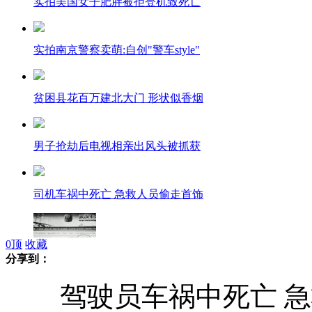
实拍美国女子肥胖被拒登机致死亡
实拍南京警察卖萌:自创"警车style"
贫困县花百万建北大门 形状似香烟
男子抢劫后电视相亲出风头被抓获
司机车祸中死亡 急救人员偷走首饰
0
顶
收藏
分享到：
女子在外留学 4个月莫名被扣795分
驾驶员车祸中死亡 急