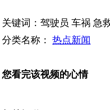
曝添塑化剂能使3年低档酒变30年陈酿
关键词：驾驶员 车祸 急救
中蒙边境频现狼群与人类呲牙对峙
分类名称：
热点新闻
白俄罗斯总统透露普京柔道伤及脊骨
您看完该视频的心情
山西运城恶犬咬伤多人 警民合力深夜将其击毙
女孩北京地铁殴打老人 痛下狠手拳打脚踢