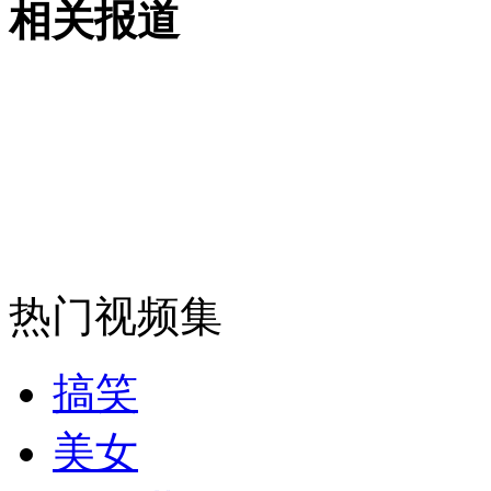
相关报道
女孩北京地铁殴打老人 痛下狠手拳打脚踢
无痛分娩是否安全 医生回应
外交部：反对强权政治霸凌主义
外交部：有关国家言论片面不公正
热门视频集
安徽一实载49人客车翻车
搞笑
美女
走！跟着总书记去植树