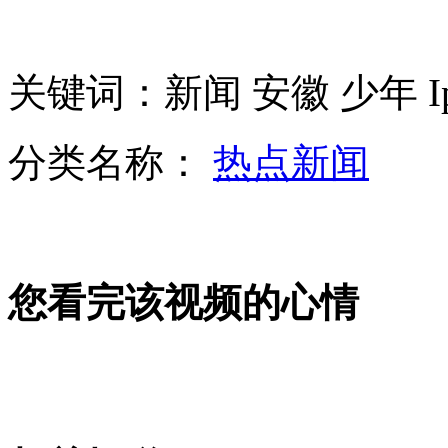
安徽17岁少年为买Iphone卖肾
小学生扇老师耳光 老师称不怪孩子
关键词：新闻 安徽 少年 Ip
分类名称：
热点新闻
手机聊天约见面 女孩遇侵犯跳楼
江苏教育台因干露露母女骂人被停播
您看完该视频的心情
山西运城恶犬咬伤多人 警民合力深夜将其击毙