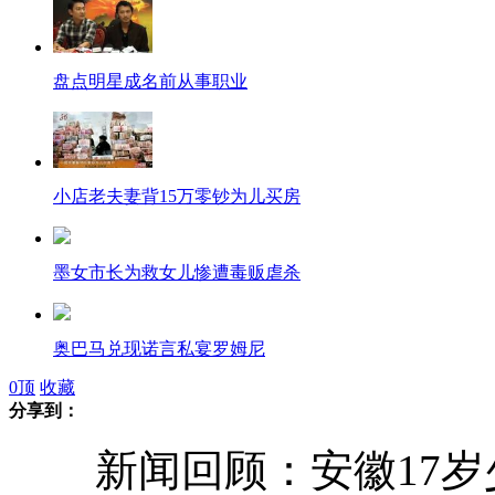
盘点明星成名前从事职业
小店老夫妻背15万零钞为儿买房
墨女市长为救女儿惨遭毒贩虐杀
奥巴马兑现诺言私宴罗姆尼
0
顶
收藏
分享到：
渣土车压扁轿车 两银行行长遇难
新闻回顾：安徽17岁少年