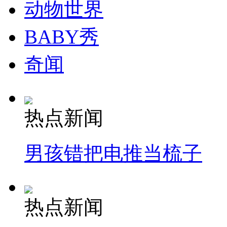
动物世界
消防员救轻生者
花炮节热闹非凡
减压"枕头大战"
BABY秀
奇闻
纽约上演“枕头大战”
热点新闻
司机酒驾遇交警 急速倒车逃窜
男孩错把电推当梳子
热点新闻