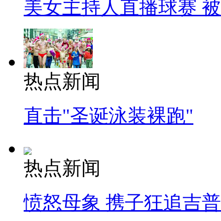
美女主持人直播球赛 
热点新闻
直击"圣诞泳装裸跑"
热点新闻
愤怒母象 携子狂追吉