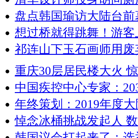
盘点韩国瑜访大陆台前
想过桥就得跳舞！游客
祁连山下玉石画师用废
重庆30层居民楼大火
中国疾控中心专家：203
年终策划：2019年度大陆
悼念冰桶挑战发起人 数百
韩国议会打起来了：选举