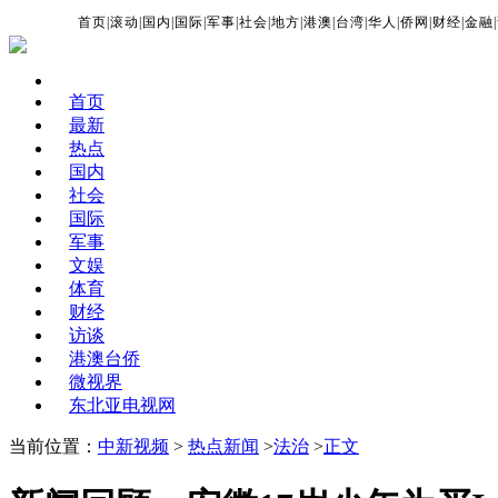
首页
|
滚动
|
国内
|
国际
|
军事
|
社会
|
地方
|
港澳
|
台湾
|
华人
|
侨网
|
财经
|
金融
|
首页
最新
热点
国内
社会
国际
军事
文娱
体育
财经
访谈
港澳台侨
微视界
东北亚电视网
当前位置：
中新视频
>
热点新闻
>
法治
>
正文