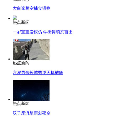
大白鲨腾空捕食猎物
热点新闻
一岁宝宝爱模仿 学街舞萌态百出
热点新闻
六岁男孩长城秀逆天机械舞
热点新闻
双子座流星雨划夜空