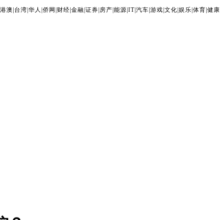
港澳
|
台湾
|
华人
|
侨网
|
财经
|
金融
|
证券
|
房产
|
能源
|
IT
|
汽车
|
游戏
|
文化
|
娱乐
|
体育
|
健康