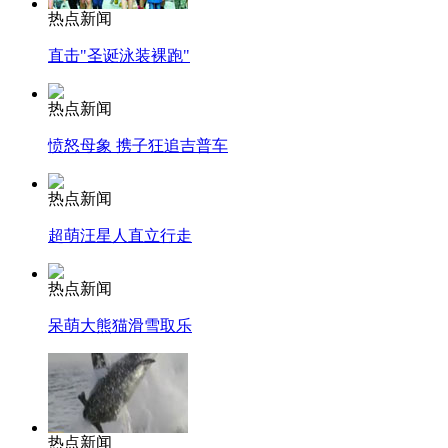
热点新闻
直击"圣诞泳装裸跑"
热点新闻
愤怒母象 携子狂追吉普车
热点新闻
超萌汪星人直立行走
热点新闻
呆萌大熊猫滑雪取乐
热点新闻