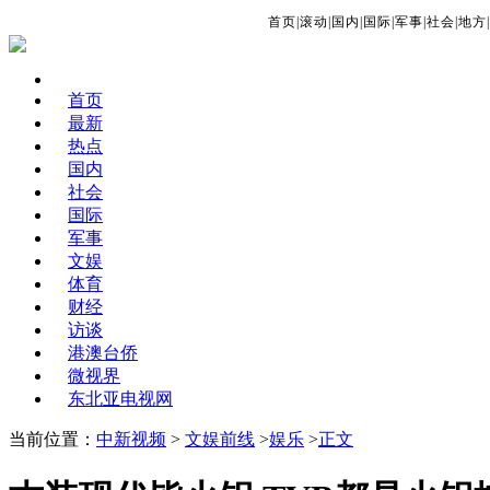
首页
|
滚动
|
国内
|
国际
|
军事
|
社会
|
地方
|
首页
最新
热点
国内
社会
国际
军事
文娱
体育
财经
访谈
港澳台侨
微视界
东北亚电视网
当前位置：
中新视频
>
文娱前线
>
娱乐
>
正文