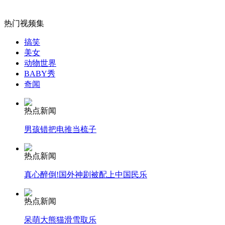
外交部：有关国家言论片面不公正
热门视频集
搞笑
美女
动物世界
安徽一实载49人客车翻车
BABY秀
奇闻
热点新闻
走！跟着总书记去植树
男孩错把电推当梳子
热点新闻
消防员救轻生者
花炮节热闹非凡
减压"枕头大战"
真心醉倒!国外神剧被配上中国民乐
热点新闻
纽约上演“枕头大战”
呆萌大熊猫滑雪取乐