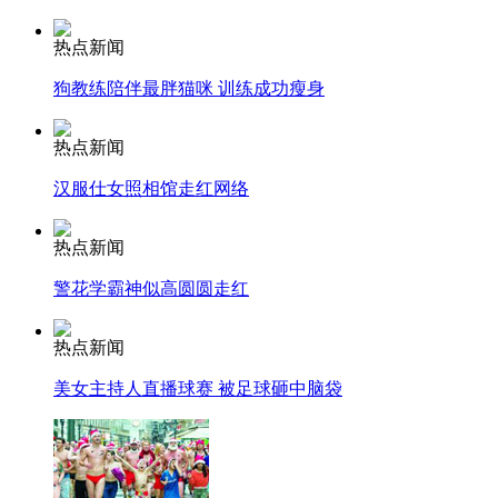
热点新闻
司机酒驾遇交警 急速倒车逃窜
狗教练陪伴最胖猫咪 训练成功瘦身
热点新闻
汉服仕女照相馆走红网络
热点新闻
警花学霸神似高圆圆走红
热点新闻
美女主持人直播球赛 被足球砸中脑袋