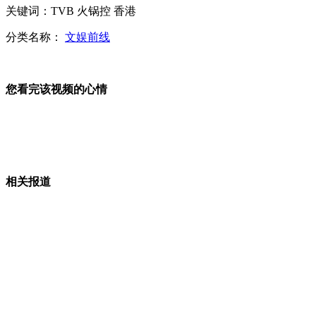
关键词：TVB 火锅控 香港
美新泽西州火车出轨疑泄漏有毒物
分类名称：
文娱前线
实拍孟加拉火车壮观场面 远超春运
您看完该视频的心情
山西运城恶犬咬伤多人 警民合力深夜将其击毙
相关报道
女孩北京地铁殴打老人 痛下狠手拳打脚踢
无痛分娩是否安全 医生回应
外交部：反对强权政治霸凌主义