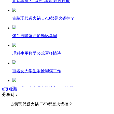
北京黑摩的“监控”城管 随时通报
古装现代皆火锅 TVB都是火锅控？
张兰被曝落户加勒比岛国
理科生用数学公式写抒情诗
百名女大学生争抢脚模工作
陈奕迅北京个唱全场植入广告遭骂
0
顶
收藏
分享到：
古装现代皆火锅 TVB都是火锅控？
美现4个足球场大小“天坑”