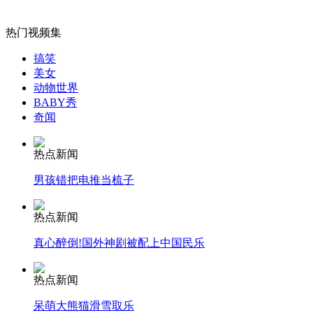
外交部：有关国家言论片面不公正
热门视频集
搞笑
美女
动物世界
安徽一实载49人客车翻车
BABY秀
奇闻
热点新闻
走！跟着总书记去植树
男孩错把电推当梳子
热点新闻
消防员救轻生者
花炮节热闹非凡
减压"枕头大战"
真心醉倒!国外神剧被配上中国民乐
热点新闻
纽约上演“枕头大战”
呆萌大熊猫滑雪取乐