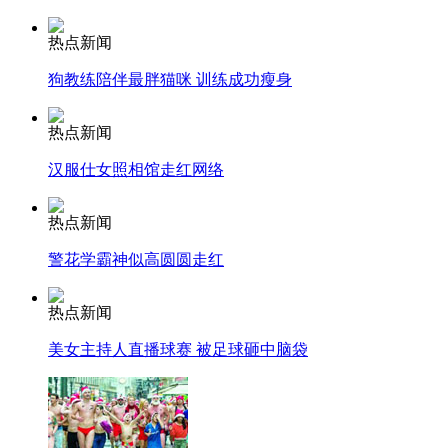
热点新闻
司机酒驾遇交警 急速倒车逃窜
狗教练陪伴最胖猫咪 训练成功瘦身
热点新闻
汉服仕女照相馆走红网络
热点新闻
警花学霸神似高圆圆走红
热点新闻
美女主持人直播球赛 被足球砸中脑袋