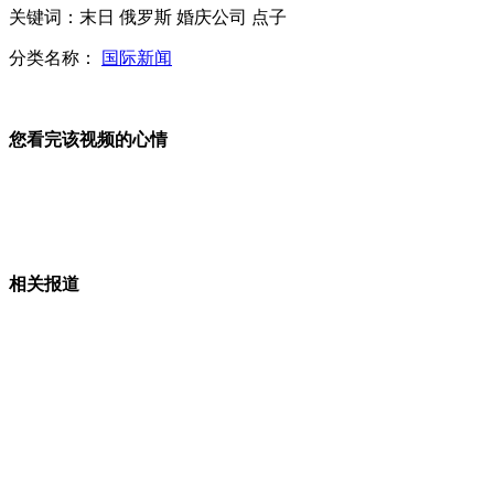
关键词：末日 俄罗斯 婚庆公司 点子
百名女大学生争抢脚模工作
分类名称：
国际新闻
陈奕迅北京个唱全场植入广告遭骂
您看完该视频的心情
山西运城恶犬咬伤多人 警民合力深夜将其击毙
相关报道
女孩北京地铁殴打老人 痛下狠手拳打脚踢
无痛分娩是否安全 医生回应
外交部：反对强权政治霸凌主义