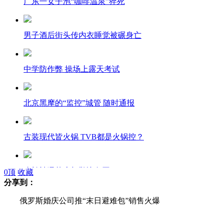
广东一女子泡“咖啡温泉”猝死
男子酒后街头传内衣睡觉被碾身亡
中学防作弊 操场上露天考试
北京黑摩的“监控”城管 随时通报
古装现代皆火锅 TVB都是火锅控？
张兰被曝落户加勒比岛国
0
顶
收藏
分享到：
俄罗斯婚庆公司推“末日避难包”销售火爆
理科生用数学公式写抒情诗