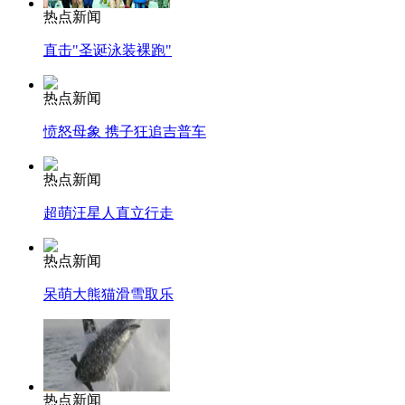
热点新闻
直击"圣诞泳装裸跑"
热点新闻
愤怒母象 携子狂追吉普车
热点新闻
超萌汪星人直立行走
热点新闻
呆萌大熊猫滑雪取乐
热点新闻