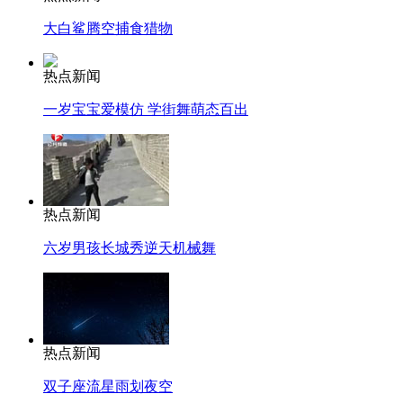
大白鲨腾空捕食猎物
热点新闻
一岁宝宝爱模仿 学街舞萌态百出
热点新闻
六岁男孩长城秀逆天机械舞
热点新闻
双子座流星雨划夜空