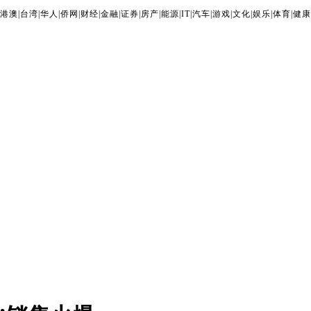
港澳
|
台湾
|
华人
|
侨网
|
财经
|
金融
|
证券
|
房产
|
能源
|
IT
|
汽车
|
游戏
|
文化
|
娱乐
|
体育
|
健康