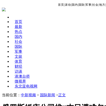
首页
|
滚动
|
国内
|
国际
|
军事
|
社会
|
地方
|
首页
最新
热点
国内
社会
国际
军事
文娱
体育
财经
访谈
港澳台侨
微视界
东北亚电视网
当前位置：
中新视频
>
国际新闻
>
正文