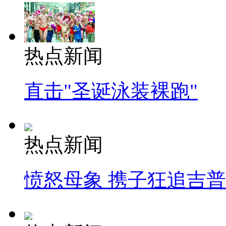
热点新闻
直击"圣诞泳装裸跑"
热点新闻
愤怒母象 携子狂追吉