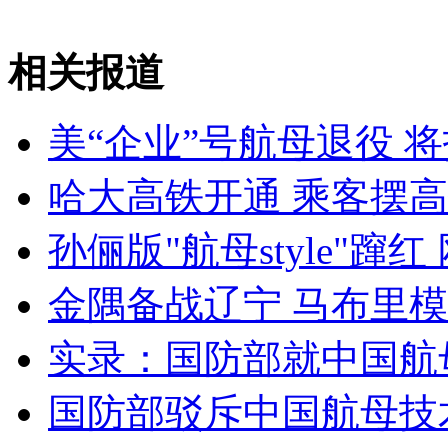
相关报道
女孩北京地铁殴打老人 痛下狠手拳打脚踢
美“企业”号航母退役 
无痛分娩是否安全 医生回应
哈大高铁开通 乘客摆高铁
外交部：反对强权政治霸凌主义
孙俪版"航母style"蹿
外交部：有关国家言论片面不公正
金隅备战辽宁 马布里
实录：国防部就中国航
安徽一实载49人客车翻车
国防部驳斥中国航母技术