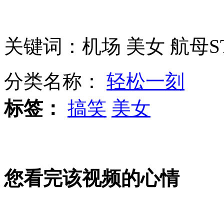
男幼师因4岁幼童没坐好将其打伤
关键词：机场 美女 航母S
老鹰大战丹顶鹤争夺食物
分类名称：
轻松一刻
大连5名女子浴池洗澡后全身乏力
标签：
搞笑
美女
女子超市行窃被抓 当场吞刀片
您看完该视频的心情
荷兰一裁判被少年球员群殴致死
山西运城恶犬咬伤多人 警民合力深夜将其击毙