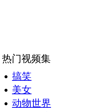
走！跟着总书记去植树
消防员救轻生者
花炮节热闹非凡
减压"枕头大战"
热门视频集
纽约上演“枕头大战”
搞笑
司机酒驾遇交警 急速倒车逃窜
美女
动物世界