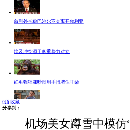
叙副外长称巴沙尔不会离开叙利亚
埃及冲突源于多重势力对立
红毛猩猩嫌吵闹用手指堵住耳朵
0
顶
收藏
分享到：
"酒瓶领带"戴上喝酒不会被发现
机场美女蹲雪中模仿“航