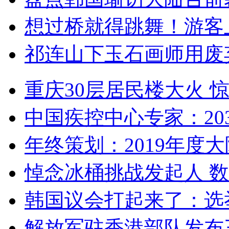
想过桥就得跳舞！游客
祁连山下玉石画师用废
重庆30层居民楼大火
中国疾控中心专家：203
年终策划：2019年度大陆
悼念冰桶挑战发起人 数百
韩国议会打起来了：选举
解放军驻香港部队发布三