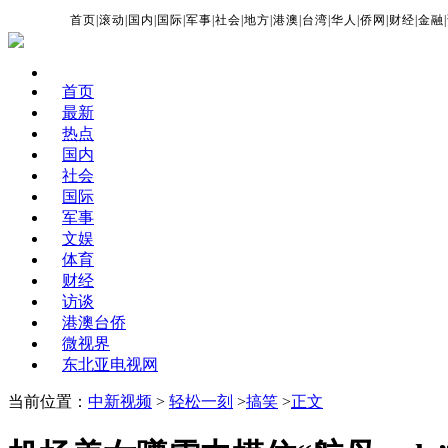
首页
|
滚动
|
国内
|
国际
|
军事
|
社会
|
地方
|
港澳
|
台湾
|
华人
|
侨网
|
财经
|
金融
|
首页
最新
热点
国内
社会
国际
军事
文娱
体育
财经
访谈
港澳台侨
微视界
东北亚电视网
当前位置：
中新视频
>
轻松一刻
>
搞笑
>
正文