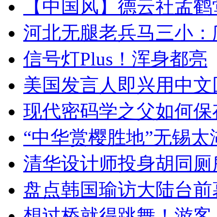
【中国风】德云社孟鹤
河北无腿老兵马三小：爬
信号灯Plus！浑身都亮
美国发言人即兴用中文
现代密码学之父如何保
“中华赏樱胜地”无锡
清华设计师投身胡同厕
盘点韩国瑜访大陆台前
想过桥就得跳舞！游客