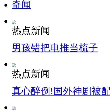
奇闻
热点新闻
男孩错把电推当梳子
热点新闻
真心醉倒!国外神剧被