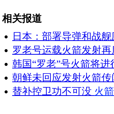
无痛分娩是否安全 医生回应
相关报道
外交部：反对强权政治霸凌主义
日本：部署导弹和战舰
外交部：有关国家言论片面不公正
罗老号运载火箭发射再
韩国“罗老”号火箭将
安徽一实载49人客车翻车
朝鲜未回应发射火箭传
替补控卫功不可没
火箭
走！跟着总书记去植树