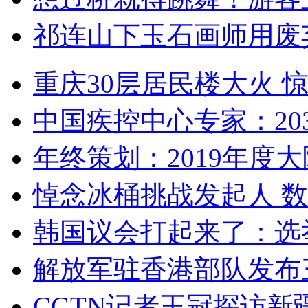
祁连山下玉石画师用废
重庆30层居民楼大火
中国疾控中心专家：203
年终策划：2019年度大陆
悼念冰桶挑战发起人 数百
韩国议会打起来了：选举
解放军驻香港部队发布三
CGTN记者王冠探访新疆