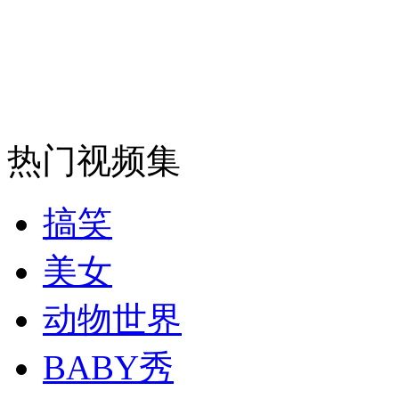
消防员救轻生者
花炮节热闹非凡
减压"枕头大战"
纽约上演“枕头大战”
热门视频集
司机酒驾遇交警 急速倒车逃窜
搞笑
美女
动物世界
BABY秀