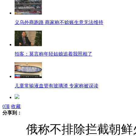
义乌外商跑路 商家称不赊账生意无法维持
拍客：莫言称年轻姑娘追着我照相了
儿童常输液血管有玻璃渣 专家称被误读
0
顶
收藏
网友戒烟一年省7000引发烟民效仿
分享到：
俄称不排除拦截朝鲜
网友吐槽女友非“双12”不结婚