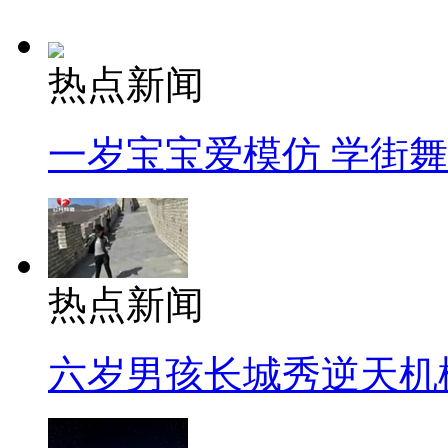
热点新闻
一岁宝宝爱模仿 学街
热点新闻
六岁男孩长城秀逆天机