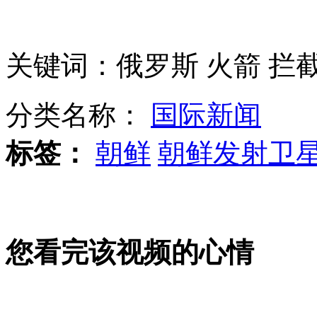
沪警方一天接25起"世界末日"谣言
关键词：俄罗斯 火箭 拦截
凯特王妃怀孕后首亮相 威廉护驾
分类名称：
国际新闻
公交投币不找零 乘客暴打司机
标签：
朝鲜
朝鲜发射卫
印度一警察坚守岗位14年未请假
山西运城恶犬咬伤多人 警民合力深夜将其击毙
您看完该视频的心情
女孩北京地铁殴打老人 痛下狠手拳打脚踢