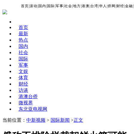
首页
|
滚动
|
国内
|
国际
|
军事
|
社会
|
地方
|
港澳
|
台湾
|
华人
|
侨网
|
财经
|
金融
|
首页
最新
热点
国内
社会
国际
军事
文娱
体育
财经
访谈
港澳台侨
微视界
东北亚电视网
当前位置：
中新视频
>
国际新闻
>
正文