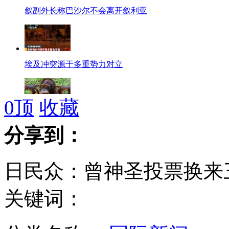
叙副外长称巴沙尔不会离开叙利亚
埃及冲突源于多重势力对立
0
顶
收藏
红毛猩猩嫌吵闹用手指堵住耳朵
分享到：
日民众：曾神圣投票换来
"酒瓶领带"戴上喝酒不会被发现
关键词：
男幼师因4岁幼童没坐好将其打伤