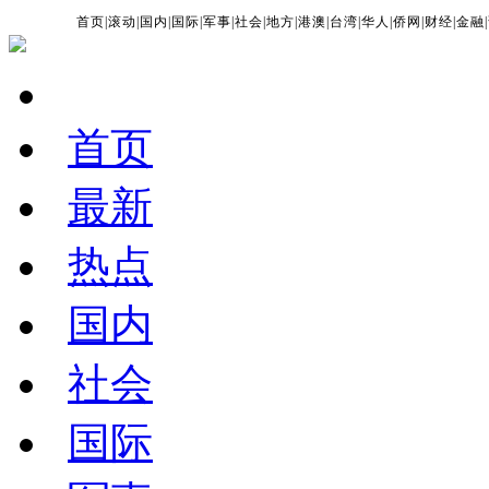
首页
|
滚动
|
国内
|
国际
|
军事
|
社会
|
地方
|
港澳
|
台湾
|
华人
|
侨网
|
财经
|
金融
|
首页
最新
热点
国内
社会
国际