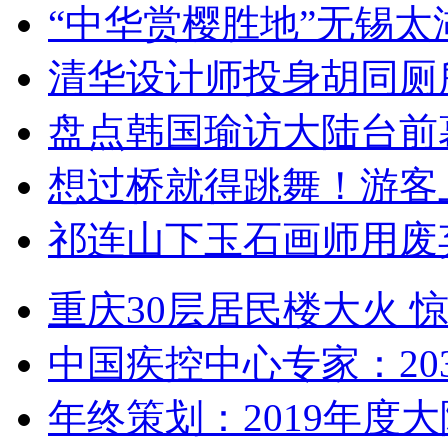
“中华赏樱胜地”无锡
清华设计师投身胡同厕
盘点韩国瑜访大陆台前
想过桥就得跳舞！游客
祁连山下玉石画师用废
重庆30层居民楼大火
中国疾控中心专家：203
年终策划：2019年度大陆