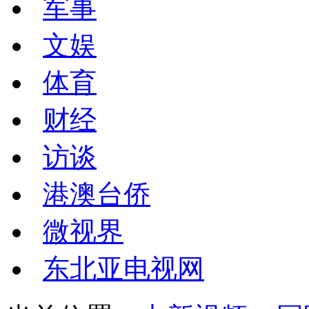
军事
文娱
体育
财经
访谈
港澳台侨
微视界
东北亚电视网