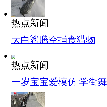
热点新闻
大白鲨腾空捕食猎物
热点新闻
一岁宝宝爱模仿 学街