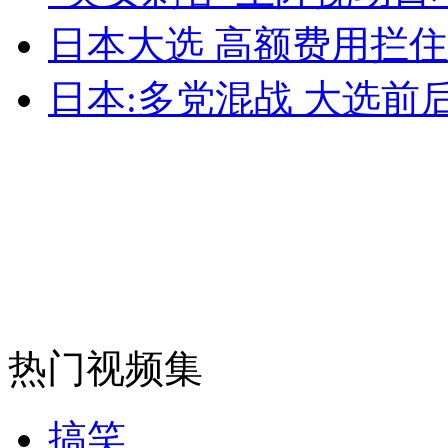
日本大选 高额费用拦住
外交部：反对强权政治霸凌主义
日本:多党混战 大选前
外交部：有关国家言论片面不公正
安徽一实载49人客车翻车
走！跟着总书记去植树
热门视频集
消防员救轻生者
花炮节热闹非凡
减压"枕头大战"
搞笑