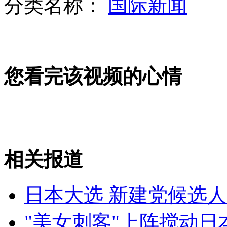
分类名称：
国际新闻
老鹰大战丹顶鹤争夺食物
大连5名女子浴池洗澡后全身乏力
您看完该视频的心情
女子超市行窃被抓 当场吞刀片
山西运城恶犬咬伤多人 警民合力深夜将其击毙
相关报道
女孩北京地铁殴打老人 痛下狠手拳打脚踢
日本大选 新建党候选
"美女刺客"上阵搅动日
无痛分娩是否安全 医生回应