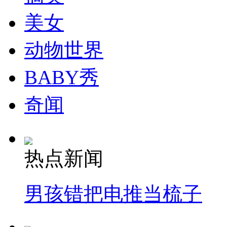
美女
纽约上演“枕头大战”
动物世界
BABY秀
司机酒驾遇交警 急速倒车逃窜
奇闻
热点新闻
男孩错把电推当梳子