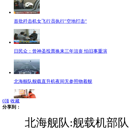
首批歼击机女飞行员执行"空地打击"
日民众：曾神圣投票换来三年沮丧 怕旧事重演
北海舰队舰载直升机夜间无参照物着舰
0
顶
收藏
分享到：
瑞士：突降大雪 小镇从容应对
北海舰队:舰载机部队