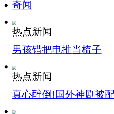
奇闻
热点新闻
男孩错把电推当梳子
热点新闻
真心醉倒!国外神剧被