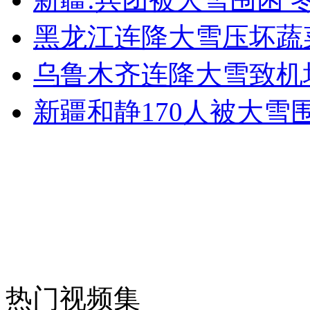
黑龙江连降大雪压坏蔬
女孩北京地铁殴打老人 痛下狠手拳打脚踢
乌鲁木齐连降大雪致机
无痛分娩是否安全 医生回应
新疆和静170人被大雪
外交部：反对强权政治霸凌主义
外交部：有关国家言论片面不公正
安徽一实载49人客车翻车
热门视频集