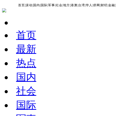
首页
|
滚动
|
国内
|
国际
|
军事
|
社会
|
地方
|
港澳
|
台湾
|
华人
|
侨网
|
财经
|
金融
|
首页
最新
热点
国内
社会
国际