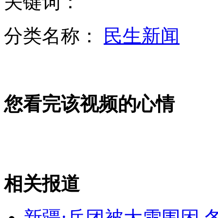
关键词：
红毛猩猩嫌吵闹用手指堵住耳朵
分类名称：
民生新闻
"酒瓶领带"戴上喝酒不会被发现
您看完该视频的心情
男幼师因4岁幼童没坐好将其打伤
老鹰大战丹顶鹤争夺食物
相关报道
山西运城恶犬咬伤多人 警民合力深夜将其击毙
新疆:兵团被大雪围困 