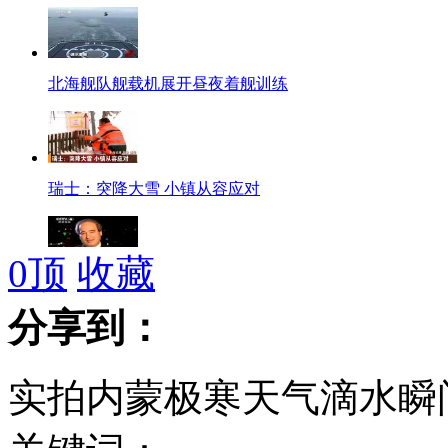
北海舰队舰载机展开昼夜着舰训练
瑞士：突降大雪 小镇从容应对
0
顶
收藏
叙副外长称巴沙尔不会离开叙利亚
分享到：
实拍内蒙极寒天气滴水瞬间
埃及冲突源于多重势力对立