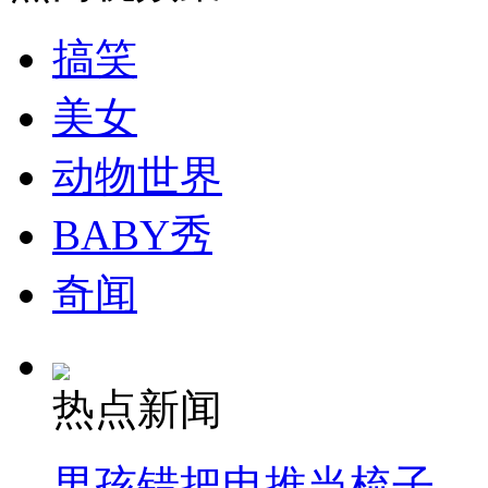
走！跟着总书记去植树
搞笑
美女
消防员救轻生者
花炮节热闹非凡
减压"枕头大战"
动物世界
BABY秀
纽约上演“枕头大战”
奇闻
司机酒驾遇交警 急速倒车逃窜
热点新闻
男孩错把电推当梳子