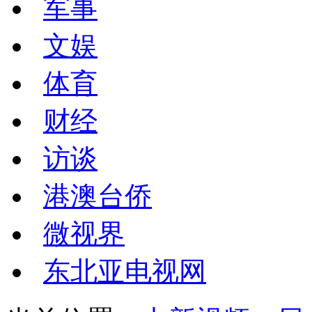
军事
文娱
体育
财经
访谈
港澳台侨
微视界
东北亚电视网