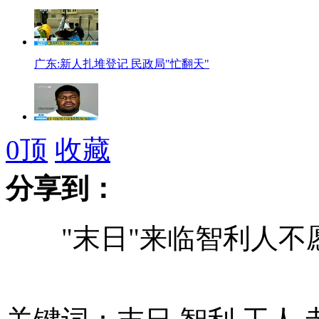
广东:新人扎堆登记 民政局"忙翻天"
美国球星醉驾导致同车队友身亡
0
顶
收藏
分享到：
韩媒：韩美日将对朝金融制裁
"末日"来临智利人不愿
甄嬛传VS少年派 剧情大比拼