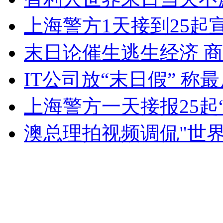
无痛分娩是否安全 医生回应
上海警方1天接到25起
末日论催生逃生经济 
外交部：反对强权政治霸凌主义
IT公司放“末日假” 称
外交部：有关国家言论片面不公正
上海警方一天接报25起
澳总理拍视频调侃"世界
安徽一实载49人客车翻车
走！跟着总书记去植树