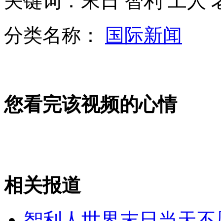
关键词：末日 智利 工人 
分类名称：
国际新闻
媳妇老妈同落水 不救老妈被判刑？
罕见玻璃蛙 骨骼肝脏清晰可见
您看完该视频的心情
日成田机场因"钉子户"46年未完工
山西运城恶犬咬伤多人 警民合力深夜将其击毙
相关报道
女孩北京地铁殴打老人 痛下狠手拳打脚踢
智利人世界末日当天不