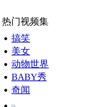
消防员救轻生者
花炮节热闹非凡
减压"枕头大战"
热门视频集
纽约上演“枕头大战”
搞笑
司机酒驾遇交警 急速倒车逃窜
美女
动物世界
BABY秀
奇闻