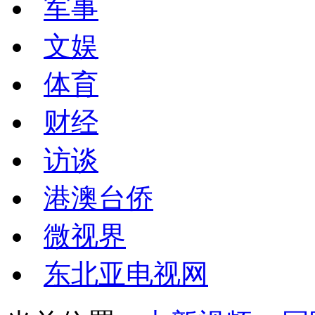
军事
文娱
体育
财经
访谈
港澳台侨
微视界
东北亚电视网