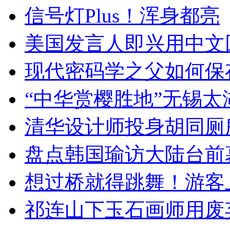
信号灯Plus！浑身都亮
美国发言人即兴用中文
现代密码学之父如何保
“中华赏樱胜地”无锡
清华设计师投身胡同厕
盘点韩国瑜访大陆台前
想过桥就得跳舞！游客
祁连山下玉石画师用废