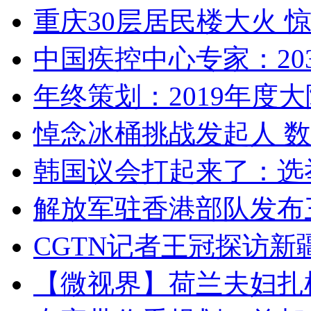
重庆30层居民楼大火
中国疾控中心专家：203
年终策划：2019年度大陆
悼念冰桶挑战发起人 数百
韩国议会打起来了：选举
解放军驻香港部队发布三
CGTN记者王冠探访新疆
【微视界】荷兰夫妇扎根青