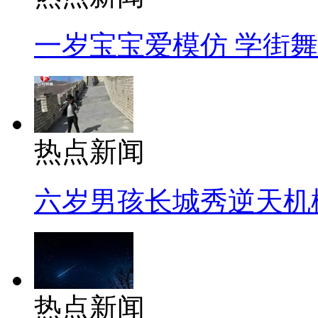
一岁宝宝爱模仿 学街
热点新闻
六岁男孩长城秀逆天机
热点新闻