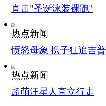
直击"圣诞泳装裸跑"
热点新闻
愤怒母象 携子狂追吉
热点新闻
超萌汪星人直立行走