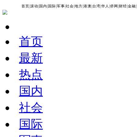
首页
|
滚动
|
国内
|
国际
|
军事
|
社会
|
地方
|
港澳
|
台湾
|
华人
|
侨网
|
财经
|
金融
|
首页
最新
热点
国内
社会
国际