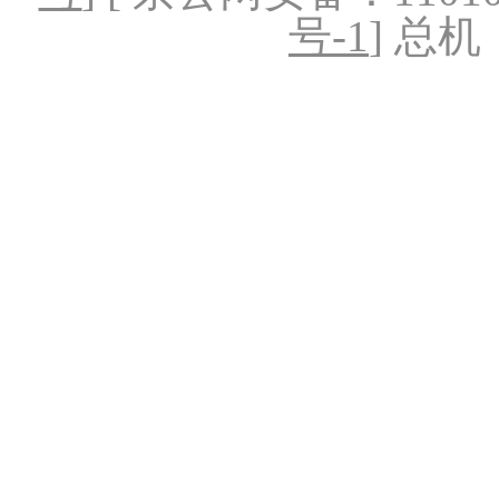
号-1
] 总机：