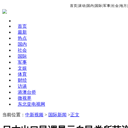
首页
|
滚动
|
国内
|
国际
|
军事
|
社会
|
地方
|
首页
最新
热点
国内
社会
国际
军事
文娱
体育
财经
访谈
港澳台侨
微视界
东北亚电视网
当前位置：
中新视频
>
国际新闻
>
正文