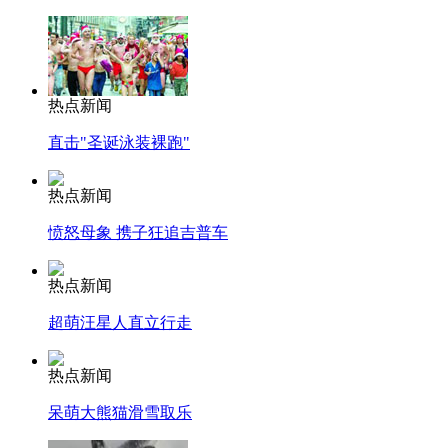
热点新闻
直击"圣诞泳装裸跑"
热点新闻
愤怒母象 携子狂追吉普车
热点新闻
超萌汪星人直立行走
热点新闻
呆萌大熊猫滑雪取乐