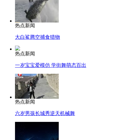
热点新闻
大白鲨腾空捕食猎物
热点新闻
一岁宝宝爱模仿 学街舞萌态百出
热点新闻
六岁男孩长城秀逆天机械舞