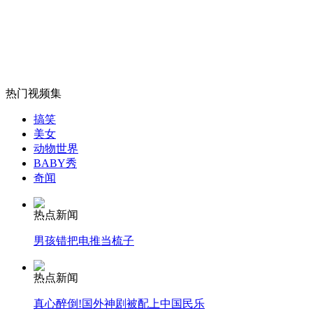
女孩北京地铁殴打老人 痛下狠手拳打脚踢
无痛分娩是否安全 医生回应
热门视频集
搞笑
外交部：反对强权政治霸凌主义
美女
动物世界
BABY秀
外交部：有关国家言论片面不公正
奇闻
热点新闻
男孩错把电推当梳子
安徽一实载49人客车翻车
热点新闻
真心醉倒!国外神剧被配上中国民乐