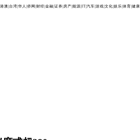
港澳
|
台湾
|
华人
|
侨网
|
财经
|
金融
|
证券
|
房产
|
能源
|
IT
|
汽车
|
游戏
|
文化
|
娱乐
|
体育
|
健康