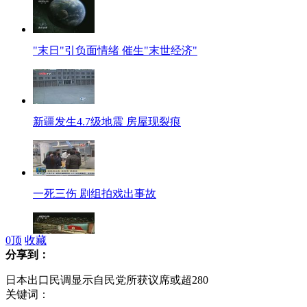
"末日"引负面情绪 催生"末世经济"
新疆发生4.7级地震 房屋现裂痕
一死三伤 剧组拍戏出事故
0
顶
收藏
分享到：
金正日逝世一周年 平壤举行中央追悼大会
日本出口民调显示自民党所获议席或超280
关键词：