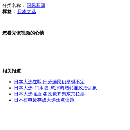
分类名称：
国际新闻
标签：
日本大选
天空飘下百元大钞 路人纷纷捡拾
选民对自由、民主两大政党执政前景都不看好
您看完该视频的心情
叶诗文夺冠 成就中国首个大满贯
相关报道
4人散布“末日”谣言被拘留10天
日本大选在即 部分选民仍举棋不定
日本大选"口水战"愈演愈烈彰显政治乱象
公司设"睡衣日" 穿睡衣上班还发钱
日本大选临近 各政党齐聚东京拉票
日本核电废存成大选焦点议题
山西运城恶犬咬伤多人 警民合力深夜将其击毙