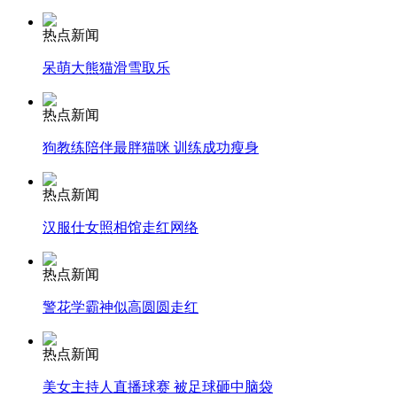
走！跟着总书记去植树
热点新闻
呆萌大熊猫滑雪取乐
消防员救轻生者
花炮节热闹非凡
减压"枕头大战"
热点新闻
狗教练陪伴最胖猫咪 训练成功瘦身
纽约上演“枕头大战”
热点新闻
汉服仕女照相馆走红网络
司机酒驾遇交警 急速倒车逃窜
热点新闻
警花学霸神似高圆圆走红
热点新闻
美女主持人直播球赛 被足球砸中脑袋