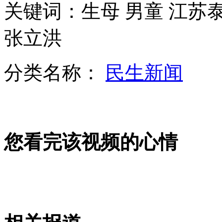
禽兽校车司机强奸13岁初中女生
关键词：生母 男童 江
张立洪
货车躲男孩撞罐车 司机笑称撞的好
分类名称：
民生新闻
朝鲜举行金正日逝世一周年纪念活动
您看完该视频的心情
私设电网逮野味 电死自家堂姐
山西运城恶犬咬伤多人 警民合力深夜将其击毙