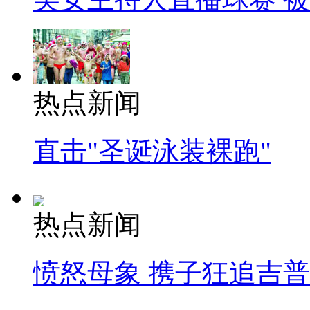
热点新闻
直击"圣诞泳装裸跑"
热点新闻
愤怒母象 携子狂追吉