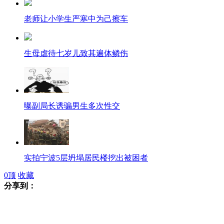
老师让小学生严寒中为己擦车
生母虐待七岁儿致其遍体鳞伤
曝副局长诱骗男生多次性交
实拍宁波5层坍塌居民楼挖出被困者
0
顶
收藏
分享到：
美国航天局发视频辟谣“世界末日”