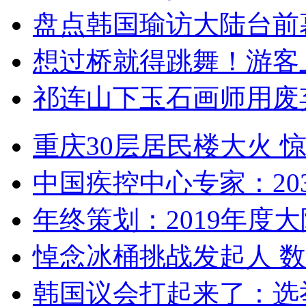
盘点韩国瑜访大陆台前
想过桥就得跳舞！游客
祁连山下玉石画师用废
重庆30层居民楼大火
中国疾控中心专家：203
年终策划：2019年度大陆
悼念冰桶挑战发起人 数百
韩国议会打起来了：选举