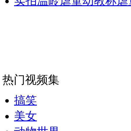
实拍温岭虐童幼教称虐
消防员救轻生者
花炮节热闹非凡
减压"枕头大战"
纽约上演“枕头大战”
司机酒驾遇交警 急速倒车逃窜
热门视频集
搞笑
美女