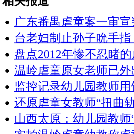
相关报道
女孩北京地铁殴打老人 痛下狠手拳打脚踢
广东番禺虐童案一审宣
无痛分娩是否安全 医生回应
台老妇制止孙子吮手指 
外交部：反对强权政治霸凌主义
盘点2012年惨不忍睹
外交部：有关国家言论片面不公正
温岭虐童原女老师已外
监控记录幼儿园教师用
安徽一实载49人客车翻车
还原虐童女教师“扭曲轨
山西太原：幼儿园教师
走！跟着总书记去植树