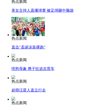
热点新闻
美女主持人直播球赛 被足球砸中脑袋
热点新闻
直击"圣诞泳装裸跑"
热点新闻
愤怒母象 携子狂追吉普车
热点新闻
超萌汪星人直立行走
热点新闻