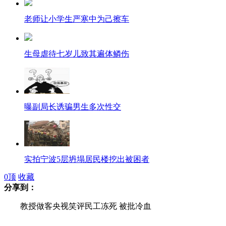
老师让小学生严寒中为己擦车
生母虐待七岁儿致其遍体鳞伤
曝副局长诱骗男生多次性交
实拍宁波5层坍塌居民楼挖出被困者
0
顶
收藏
分享到：
美国航天局发视频辟谣“世界末日”
教授做客央视笑评民工冻死 被批冷血