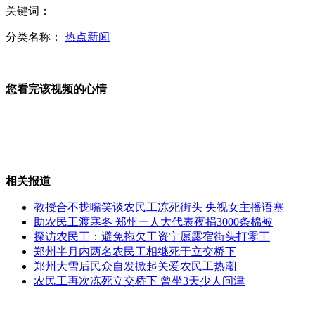
禽兽校车司机强奸13岁初中女生
关键词：
分类名称：
热点新闻
货车躲男孩撞罐车 司机笑称撞的好
您看完该视频的心情
朝鲜举行金正日逝世一周年纪念活动
相关报道
私设电网逮野味 电死自家堂姐
教授合不拢嘴笑谈农民工冻死街头 央视女主播语塞
助农民工渡寒冬 郑州一人大代表夜捐3000条棉被
探访农民工：避免拖欠工资宁愿露宿街头打零工
山西运城恶犬咬伤多人 警民合力深夜将其击毙
郑州半月内两名农民工相继死于立交桥下
郑州大雪后民众自发掀起关爱农民工热潮
农民工再次冻死立交桥下 曾坐3天少人问津