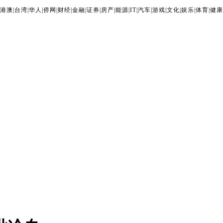
港澳
|
台湾
|
华人
|
侨网
|
财经
|
金融
|
证券
|
房产
|
能源
|
IT
|
汽车
|
游戏
|
文化
|
娱乐
|
体育
|
健康