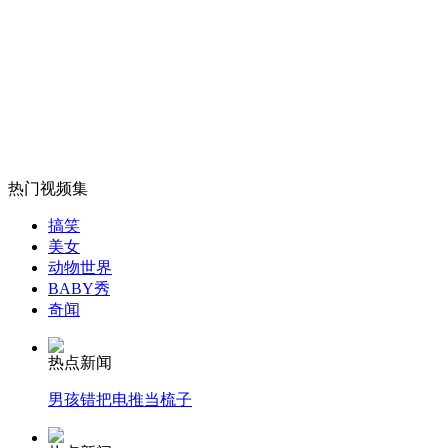
女孩北京地铁殴打老人 痛下狠手拳打脚踢
无痛分娩是否安全 医生回应
外交部：反对强权政治霸凌主义
热门视频集
外交部：有关国家言论片面不公正
搞笑
美女
动物世界
BABY秀
奇闻
安徽一实载49人客车翻车
热点新闻
男孩错把电推当梳子
走！跟着总书记去植树