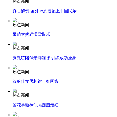
热点新闻
真心醉倒!国外神剧被配上中国民乐
消防员救轻生者
花炮节热闹非凡
减压"枕头大战"
热点新闻
呆萌大熊猫滑雪取乐
纽约上演“枕头大战”
热点新闻
狗教练陪伴最胖猫咪 训练成功瘦身
司机酒驾遇交警 急速倒车逃窜
热点新闻
汉服仕女照相馆走红网络
热点新闻
警花学霸神似高圆圆走红