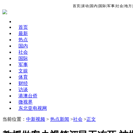
首页
|
滚动
|
国内
|
国际
|
军事
|
社会
|
地方
|
首页
最新
热点
国内
社会
国际
军事
文娱
体育
财经
访谈
港澳台侨
微视界
东北亚电视网
当前位置：
中新视频
>
热点新闻
>
社会
>
正文