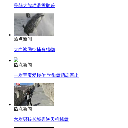
呆萌大熊猫滑雪取乐
热点新闻
大白鲨腾空捕食猎物
热点新闻
一岁宝宝爱模仿 学街舞萌态百出
热点新闻
六岁男孩长城秀逆天机械舞