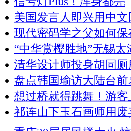
信号灯Plus！浑身都亮
美国发言人即兴用中文
现代密码学之父如何保
“中华赏樱胜地”无锡
清华设计师投身胡同厕
盘点韩国瑜访大陆台前
想过桥就得跳舞！游客
祁连山下玉石画师用废