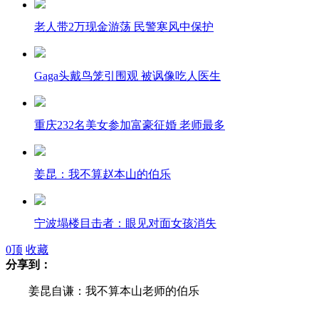
老人带2万现金游荡 民警寒风中保护
Gaga头戴鸟笼引围观 被讽像吃人医生
重庆232名美女参加富豪征婚 老师最多
姜昆：我不算赵本山的伯乐
宁波塌楼目击者：眼见对面女孩消失
0
顶
收藏
分享到：
姜昆自谦：我不算本山老师的伯乐
台风宝霞已致菲律宾逾千人死亡