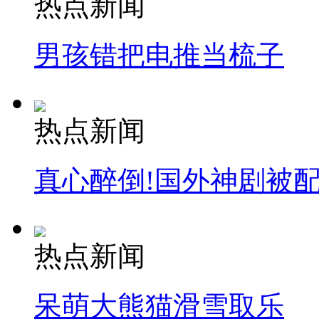
热点新闻
消防员救轻生者
花炮节热闹非凡
减压"枕头大战"
男孩错把电推当梳子
纽约上演“枕头大战”
热点新闻
司机酒驾遇交警 急速倒车逃窜
真心醉倒!国外神剧被
热点新闻
呆萌大熊猫滑雪取乐