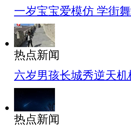
一岁宝宝爱模仿 学街
热点新闻
六岁男孩长城秀逆天机
热点新闻