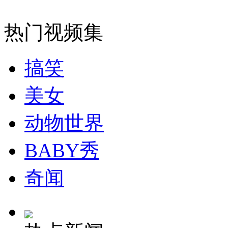
女孩北京地铁殴打老人 痛下狠手拳打脚踢
热门视频集
无痛分娩是否安全 医生回应
搞笑
外交部：反对强权政治霸凌主义
美女
外交部：有关国家言论片面不公正
动物世界
BABY秀
安徽一实载49人客车翻车
奇闻
走！跟着总书记去植树