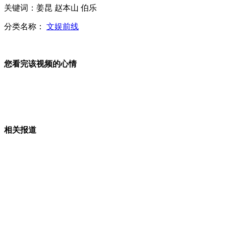
关键词：姜昆 赵本山 伯乐
分类名称：
文娱前线
霍启刚称要保护家人否认婚变
您看完该视频的心情
青岛村官回应拥34套房:胡说八道
相关报道
俄沉没36年火山喷发 景象壮观
山西运城恶犬咬伤多人 警民合力深夜将其击毙