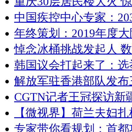
重庆30层居民楼大火
中国疾控中心专家：203
年终策划：2019年度大陆
悼念冰桶挑战发起人 数百
韩国议会打起来了：选举
解放军驻香港部队发布三
CGTN记者王冠探访新疆
【微视界】荷兰夫妇扎根青
专家带你看规划：首都功