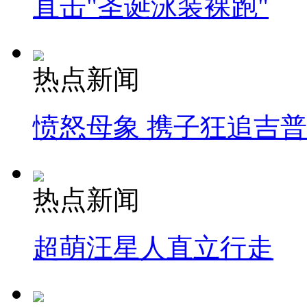
直击"圣诞泳装裸跑"
热点新闻
愤怒母象 携子狂追吉
热点新闻
超萌汪星人直立行走