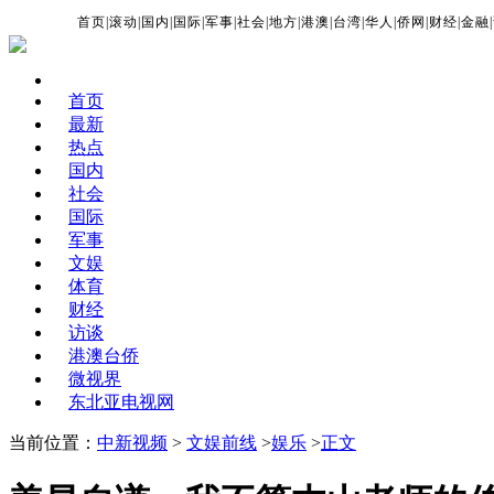
首页
|
滚动
|
国内
|
国际
|
军事
|
社会
|
地方
|
港澳
|
台湾
|
华人
|
侨网
|
财经
|
金融
|
首页
最新
热点
国内
社会
国际
军事
文娱
体育
财经
访谈
港澳台侨
微视界
东北亚电视网
当前位置：
中新视频
>
文娱前线
>
娱乐
>
正文