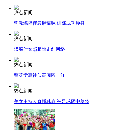
热点新闻
安徽一实载49人客车翻车
狗教练陪伴最胖猫咪 训练成功瘦身
热点新闻
走！跟着总书记去植树
汉服仕女照相馆走红网络
热点新闻
消防员救轻生者
花炮节热闹非凡
减压"枕头大战"
警花学霸神似高圆圆走红
热点新闻
纽约上演“枕头大战”
美女主持人直播球赛 被足球砸中脑袋
司机酒驾遇交警 急速倒车逃窜