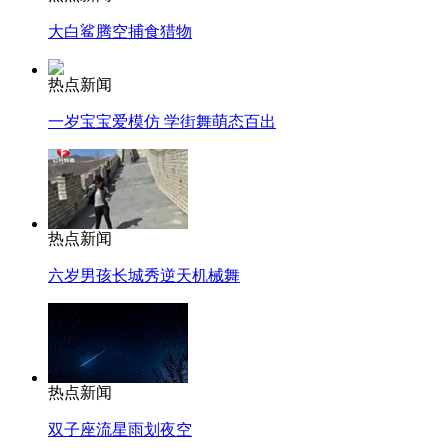
大白鲨腾空捕食猎物
热点新闻
一岁宝宝爱模仿 学街舞萌态百出
热点新闻
六岁男孩长城秀逆天机械舞
热点新闻
双子座流星雨划夜空