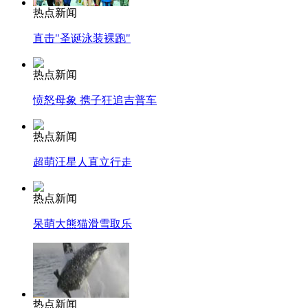
热点新闻
直击"圣诞泳装裸跑"
热点新闻
愤怒母象 携子狂追吉普车
热点新闻
超萌汪星人直立行走
热点新闻
呆萌大熊猫滑雪取乐
热点新闻