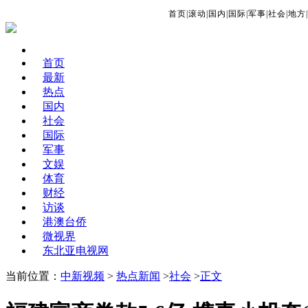
首页
|
滚动
|
国内
|
国际
|
军事
|
社会
|
地方
|
首页
最新
热点
国内
社会
国际
军事
文娱
体育
财经
访谈
港澳台侨
微视界
东北亚电视网
当前位置：
中新视频
>
热点新闻
>
社会
>
正文