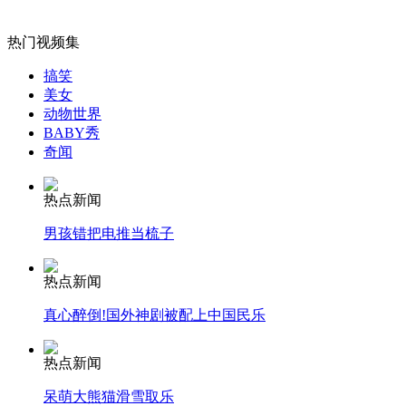
伊朗开始量产美式"扫描鹰"无人机
热门视频集
山西运城恶犬咬伤多人 警民合力深夜将其击毙
搞笑
美女
动物世界
BABY秀
奇闻
女孩北京地铁殴打老人 痛下狠手拳打脚踢
热点新闻
无痛分娩是否安全 医生回应
男孩错把电推当梳子
热点新闻
外交部：反对强权政治霸凌主义
真心醉倒!国外神剧被配上中国民乐
外交部：有关国家言论片面不公正
热点新闻
呆萌大熊猫滑雪取乐