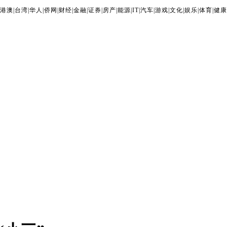
港澳
|
台湾
|
华人
|
侨网
|
财经
|
金融
|
证券
|
房产
|
能源
|
IT
|
汽车
|
游戏
|
文化
|
娱乐
|
体育
|
健康