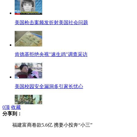
美国枪击案频发折射美国社会问题
肯德基拒绝央视"速生鸡"调查采访
美国校园安全漏洞多引家长忧心
0
顶
收藏
分享到：
电话死亡威胁致美教堂悼念活动取消
福建富商卷款5.6亿 携妻小投奔“小三”