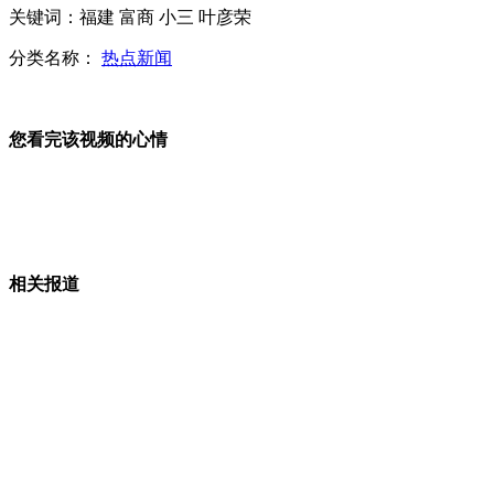
关键词：福建 富商 小三 叶彦荣
美康州又现可疑"枪手"紧急关闭学校
分类名称：
热点新闻
您看完该视频的心情
菲斥资18亿美元购军备 重心转南海
美批评以色列扩建犹太人定居点行为
相关报道
日本将向海地提供武器装备