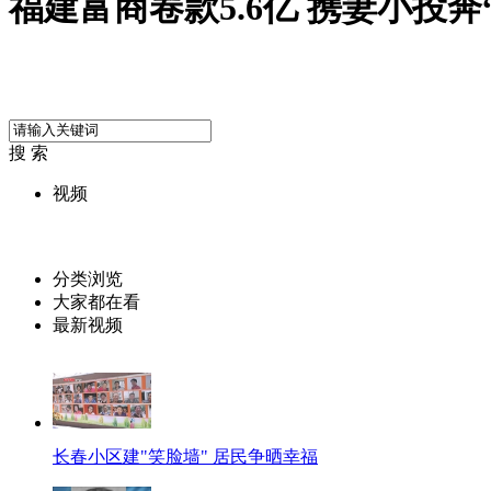
福建富商卷款5.6亿 携妻小投奔
搜 索
视频
分类浏览
大家都在看
最新视频
长春小区建"笑脸墙" 居民争晒幸福