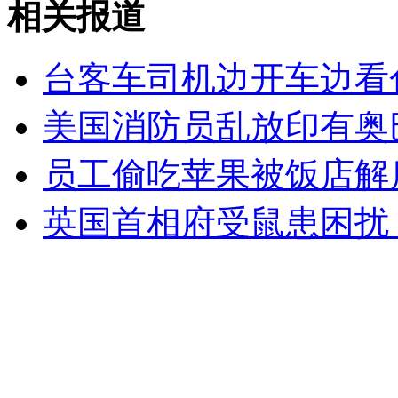
相关报道
印性侵案嫌犯认罪求绞刑
台客车司机边开车边看
山西运城恶犬咬伤多人 警民合力深夜将其击毙
美国消防员乱放印有奥
员工偷吃苹果被饭店解
女孩北京地铁殴打老人 痛下狠手拳打脚踢
英国首相府受鼠患困扰 
无痛分娩是否安全 医生回应
外交部：反对强权政治霸凌主义
外交部：有关国家言论片面不公正