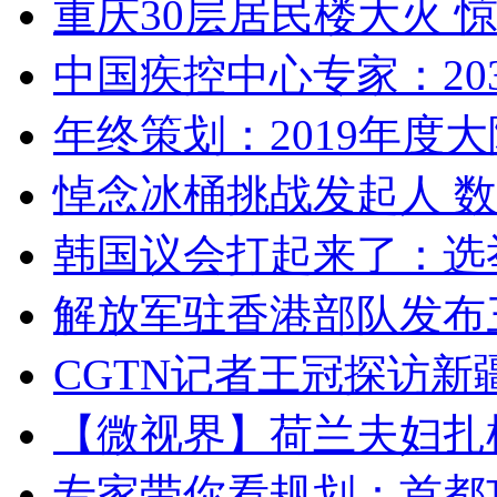
重庆30层居民楼大火
中国疾控中心专家：203
年终策划：2019年度大陆
悼念冰桶挑战发起人 数百
韩国议会打起来了：选举
解放军驻香港部队发布三
CGTN记者王冠探访新疆
【微视界】荷兰夫妇扎根青
专家带你看规划：首都功