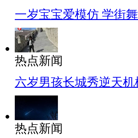
一岁宝宝爱模仿 学街
热点新闻
六岁男孩长城秀逆天机
热点新闻