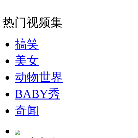
安徽一实载49人客车翻车
热门视频集
搞笑
走！跟着总书记去植树
美女
消防员救轻生者
花炮节热闹非凡
减压"枕头大战"
动物世界
BABY秀
纽约上演“枕头大战”
奇闻
司机酒驾遇交警 急速倒车逃窜