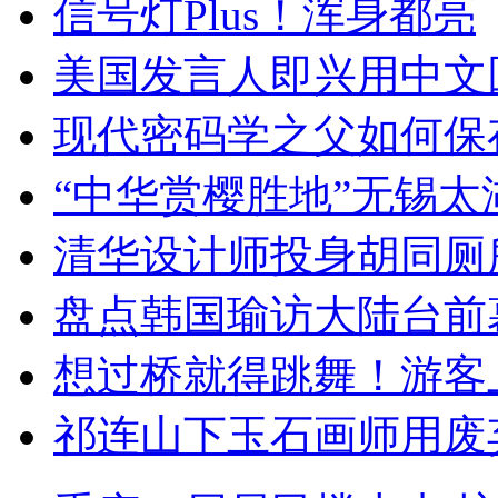
信号灯Plus！浑身都亮
美国发言人即兴用中文
现代密码学之父如何保
“中华赏樱胜地”无锡
清华设计师投身胡同厕
盘点韩国瑜访大陆台前
想过桥就得跳舞！游客
祁连山下玉石画师用废