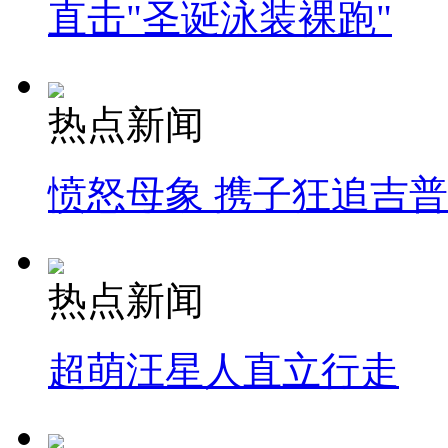
直击"圣诞泳装裸跑"
热点新闻
愤怒母象 携子狂追吉
热点新闻
超萌汪星人直立行走