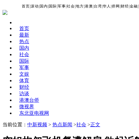
首页
|
滚动
|
国内
|
国际
|
军事
|
社会
|
地方
|
港澳
|
台湾
|
华人
|
侨网
|
财经
|
金融
|
首页
最新
热点
国内
社会
国际
军事
文娱
体育
财经
访谈
港澳台侨
微视界
东北亚电视网
当前位置：
中新视频
>
热点新闻
>
社会
>
正文