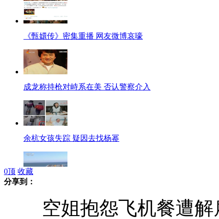
《甄嬛传》密集重播 网友微博哀嚎
成龙称持枪对峙系在美 否认警察介入
余杭女孩失踪 疑因去找杨幂
0
顶
收藏
分享到：
中国海军舰艇将启用新式舷号
空姐抱怨飞机餐遭解雇