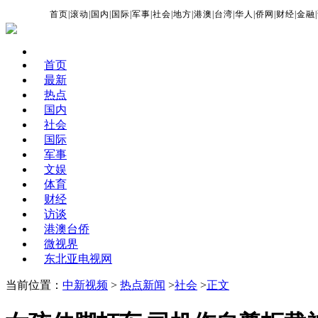
首页
|
滚动
|
国内
|
国际
|
军事
|
社会
|
地方
|
港澳
|
台湾
|
华人
|
侨网
|
财经
|
金融
|
首页
最新
热点
国内
社会
国际
军事
文娱
体育
财经
访谈
港澳台侨
微视界
东北亚电视网
当前位置：
中新视频
>
热点新闻
>
社会
>
正文