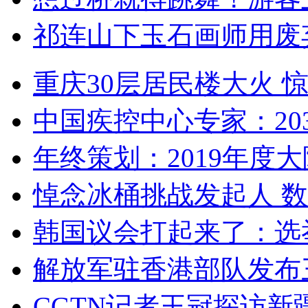
祁连山下玉石画师用废
重庆30层居民楼大火
中国疾控中心专家：203
年终策划：2019年度大陆
悼念冰桶挑战发起人 数百
韩国议会打起来了：选举
解放军驻香港部队发布三
CGTN记者王冠探访新疆