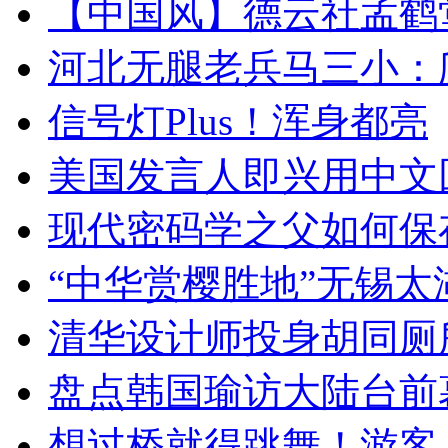
【中国风】德云社孟鹤
河北无腿老兵马三小：爬
信号灯Plus！浑身都亮
美国发言人即兴用中文
现代密码学之父如何保
“中华赏樱胜地”无锡
清华设计师投身胡同厕
盘点韩国瑜访大陆台前
想过桥就得跳舞！游客