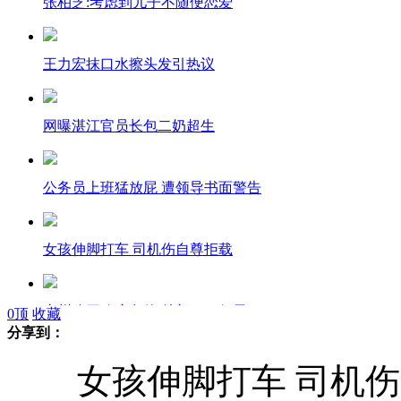
张柏芝:考虑到儿子不随便恋爱
王力宏抹口水擦头发引热议
网曝湛江官员长包二奶超生
公务员上班猛放屁 遭领导书面警告
女孩伸脚打车 司机伤自尊拒载
广州公开政府负债 总额2414亿元
0
顶
收藏
分享到：
女孩伸脚打车 司机伤
深圳：超生一胎至少罚款21.9万元