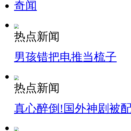
奇闻
热点新闻
男孩错把电推当梳子
热点新闻
真心醉倒!国外神剧被