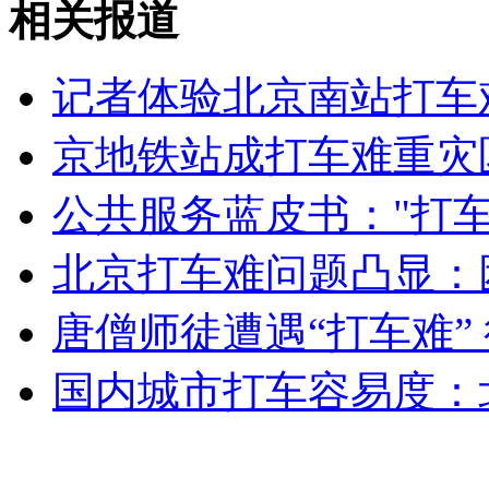
相关报道
外交部：有关国家言论片面不公正
记者体验北京南站打车
京地铁站成打车难重灾
安徽一实载49人客车翻车
公共服务蓝皮书："打
北京打车难问题凸显：
走！跟着总书记去植树
唐僧师徒遭遇“打车难”
消防员救轻生者
花炮节热闹非凡
减压"枕头大战"
国内城市打车容易度：北
纽约上演“枕头大战”