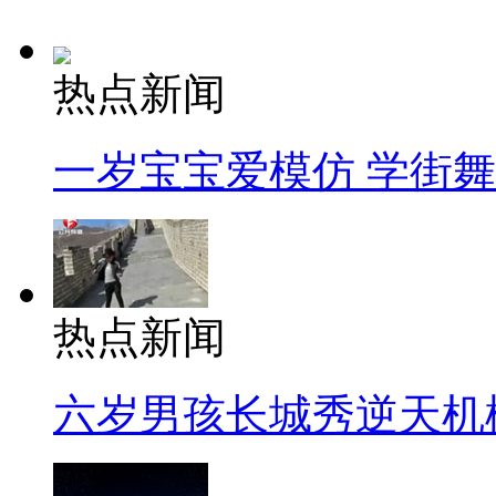
热点新闻
一岁宝宝爱模仿 学街
热点新闻
六岁男孩长城秀逆天机