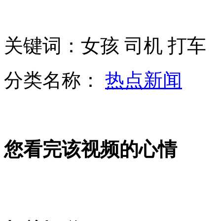
实拍警察独斗两小偷众人袖手旁观
关键词：女孩 司机 打车
我国三年内全面推行公共场所禁烟
分类名称：
热点新闻
山西运城恶犬咬伤多人 警民合力深夜将其击毙
女孩北京地铁殴打老人 痛下狠手拳打脚踢
您看完该视频的心情
无痛分娩是否安全 医生回应
外交部：反对强权政治霸凌主义