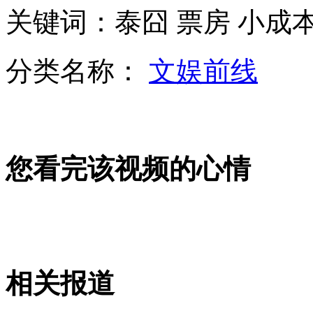
关键词：泰囧 票房 小成
开车没看清路 一脚开下阶梯
分类名称：
文娱前线
不远赡养老人 副教授欲断绝母子情
山西运城恶犬咬伤多人 警民合力深夜将其击毙
您看完该视频的心情
女孩北京地铁殴打老人 痛下狠手拳打脚踢
无痛分娩是否安全 医生回应
相关报道
外交部：反对强权政治霸凌主义