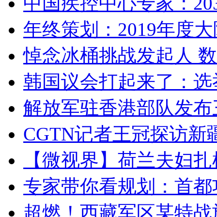
中国疾控中心专家：203
年终策划：2019年度大陆
悼念冰桶挑战发起人 数百
韩国议会打起来了：选举
解放军驻香港部队发布三
CGTN记者王冠探访新疆
【微视界】荷兰夫妇扎根青
专家带你看规划：首都功
超燃！西藏军区某特战