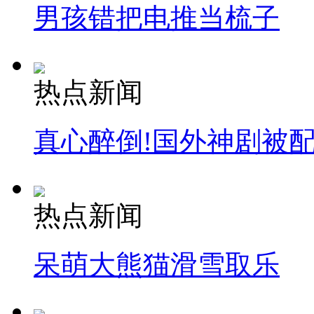
男孩错把电推当梳子
热点新闻
真心醉倒!国外神剧被
热点新闻
呆萌大熊猫滑雪取乐