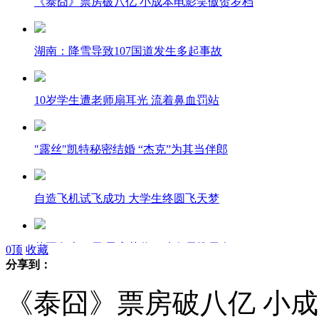
《泰囧》票房破八亿 小成本电影笑傲贺岁档
湖南：降雪导致107国道发生多起事故
10岁学生遭老师扇耳光 流着鼻血罚站
"露丝"凯特秘密结婚 “杰克”为其当伴郎
自造飞机试飞成功 大学生终圆飞天梦
英国久未下雪 男童获奖10吨白雪堆雪人
0
顶
收藏
分享到：
《泰囧》票房破八亿 小
不堪中介电话骚扰 演员"人肉"中介董事长