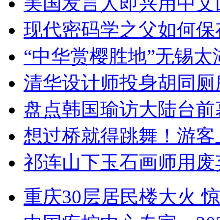
美国发言人即兴用中文
现代密码学之父如何保
“中华赏樱胜地”无锡
清华设计师投身胡同厕
盘点韩国瑜访大陆台前
想过桥就得跳舞！游客
祁连山下玉石画师用废
重庆30层居民楼大火