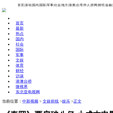
首页
|
滚动
|
国内
|
国际
|
军事
|
社会
|
地方
|
港澳
|
台湾
|
华人
|
侨网
|
财经
|
金融
|
首页
最新
热点
国内
社会
国际
军事
文娱
体育
财经
访谈
港澳台侨
微视界
东北亚电视网
当前位置：
中新视频
>
文娱前线
>
娱乐
>
正文