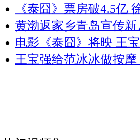
《泰囧》票房破4.5亿
外交部：有关国家言论片面不公正
黄渤返家乡青岛宣传新
电影《泰囧》将映 王
安徽一实载49人客车翻车
王宝强给范冰冰做按摩
走！跟着总书记去植树
消防员救轻生者
花炮节热闹非凡
减压"枕头大战"
纽约上演“枕头大战”