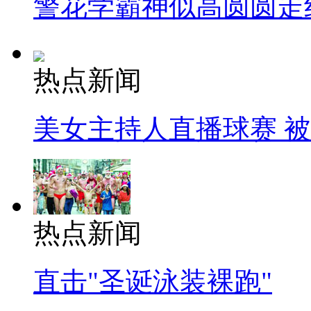
警花学霸神似高圆圆走
热点新闻
美女主持人直播球赛 
热点新闻
直击"圣诞泳装裸跑"