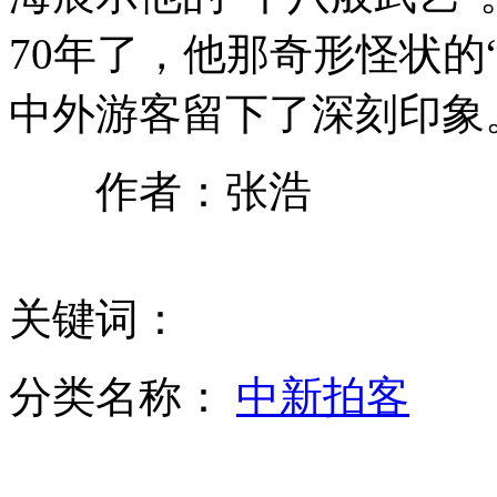
70年了，他那奇形怪状的
美"财政悬崖"警报暂除 问题尚存
中外游客留下了深刻印象
威廉王子元旦值班营救落水者未果
作者：张浩
龚琳娜新曲负评如潮
山西运城恶犬咬伤多人 警民合力深夜将其击毙
关键词：
分类名称：
中新拍客
女孩北京地铁殴打老人 痛下狠手拳打脚踢
无痛分娩是否安全 医生回应