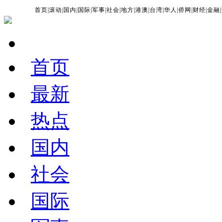
首页
|
滚动
|
国内
|
国际
|
军事
|
社会
|
地方
|
港澳
|
台湾
|
华人
|
侨网
|
财经
|
金融
|
首页
最新
热点
国内
社会
国际