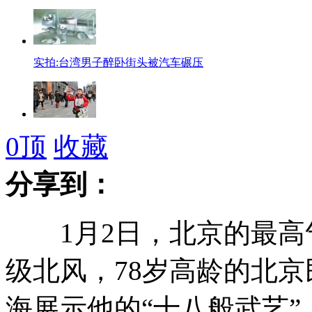
实拍:台湾男子醉卧街头被汽车碾压
南京"裸跑弟"地铁口卖报
0
顶
收藏
分享到：
叙利亚一名美国记者在叙被绑架
1月2日，北京的最高气
级北风，78岁高龄的北
新年首航 韩战机编队巡逻"独岛"
海展示他的“十八般武艺”