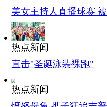
美女主持人直播球赛 
热点新闻
直击"圣诞泳装裸跑"
热点新闻
愤怒母象 携子狂追吉