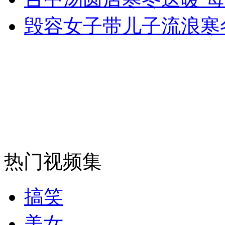
毁容女子带儿子流浪寒
纽约上演“枕头大战”
司机酒驾遇交警 急速倒车逃窜
热门视频集
搞笑
美女