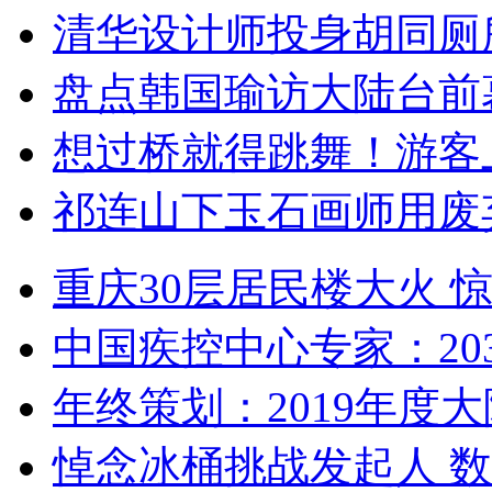
清华设计师投身胡同厕
盘点韩国瑜访大陆台前
想过桥就得跳舞！游客
祁连山下玉石画师用废
重庆30层居民楼大火
中国疾控中心专家：203
年终策划：2019年度大陆
悼念冰桶挑战发起人 数百