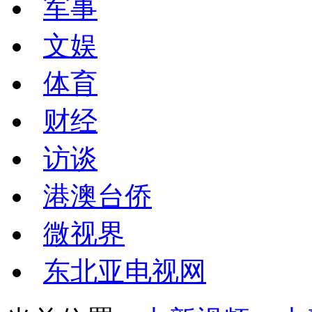
军事
文娱
体育
财经
访谈
港澳台侨
微视界
东北亚电视网