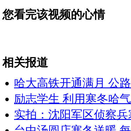
您看完该视频的心情
外交部：反对强权政治霸凌主义
外交部：有关国家言论片面不公正
相关报道
安徽一实载49人客车翻车
哈大高铁开通满月 公路
励志学生 利用寒冬哈
走！跟着总书记去植树
实拍：沈阳军区侦察兵
消防员救轻生者
花炮节热闹非凡
减压"枕头大战"
台中汤圆店寒冬送暖 